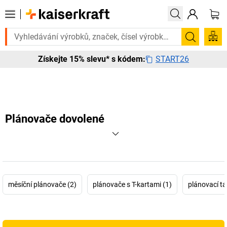
e to urgentně? Vybrané bestsellery doručíme do 72 hodin. Prohlédněte
Hledání
START26
Získejte 15% slevu* s kódem:
Plánovače dovolené
měsíční plánovače (2)
plánovače s T-kartami (1)
plánovací ta