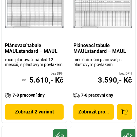
Plánovací tabule
Plánovací tabule
MAULstandard – MAUL
MAULstandard – MAUL
roční plánovač, náhled 12
měsíční/roční plánovač, s
měsíců, s plastovým povlakem
plastovým povlakem
bez DPH
bez DPH
5.610,- Kč
3.590,- Kč
od
7-8 pracovní dny
7-8 pracovní dny
Zobrazit 2 variant
Zobrazit produkt