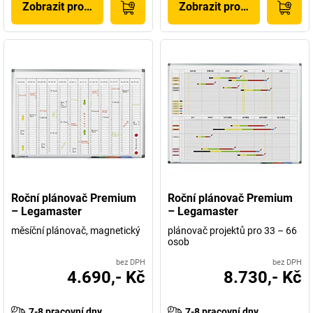
Zobrazit produkt
Zobrazit produkt
Roční plánovač Premium
Roční plánovač Premium
– Legamaster
– Legamaster
měsíční plánovač, magnetický
plánovač projektů pro 33 – 66
osob
bez DPH
bez DPH
4.690,- Kč
8.730,- Kč
7-8 pracovní dny
7-8 pracovní dny