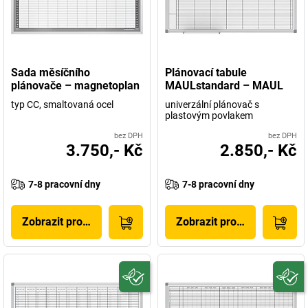
Sada měsíčního
Plánovací tabule
plánovače – magnetoplan
MAULstandard – MAUL
typ CC, smaltovaná ocel
univerzální plánovač s
plastovým povlakem
bez DPH
bez DPH
3.750,- Kč
2.850,- Kč
7-8 pracovní dny
7-8 pracovní dny
Zobrazit produkt
Zobrazit produkt