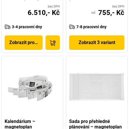
bez DPH
bez DPH
6.510,- Kč
755,- Kč
od
3-4 pracovní dny
7-8 pracovní dny
Zobrazit produkt
Zobrazit 3 variant
Kalendárium –
Sada pro přehledné
magnetoplan
plánování – magnetoplan