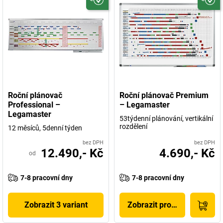
Roční plánovač
Roční plánovač Premium
Professional –
– Legamaster
Legamaster
53týdenní plánování, vertikální
rozdělení
12 měsíců, 5denní týden
bez DPH
bez DPH
12.490,- Kč
4.690,- Kč
od
7-8 pracovní dny
7-8 pracovní dny
Zobrazit 3 variant
Zobrazit produkt