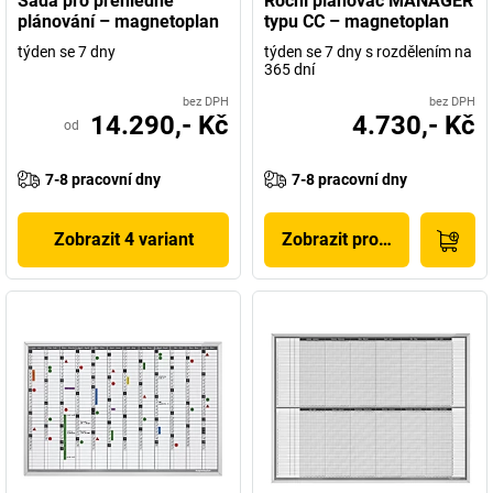
Sada pro přehledné
Roční plánovač MANAGER
plánování – magnetoplan
typu CC – magnetoplan
týden se 7 dny
týden se 7 dny s rozdělením na
365 dní
bez DPH
bez DPH
14.290,- Kč
4.730,- Kč
od
7-8 pracovní dny
7-8 pracovní dny
Zobrazit 4 variant
Zobrazit produkt