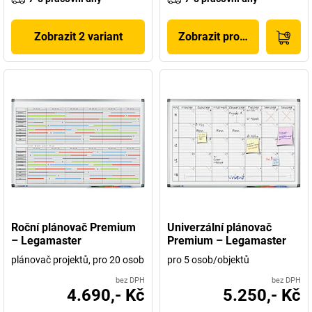
Zobrazit 2 variant
Zobrazit produkt
Roční plánovač Premium
Univerzální plánovač
– Legamaster
Premium – Legamaster
plánovač projektů, pro 20 osob
pro 5 osob/objektů
bez DPH
bez DPH
4.690,- Kč
5.250,- Kč