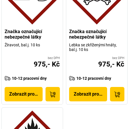
Značka označující
Značka označující
nebezpečné látky
nebezpečné látky
Žíravost, bal.j. 10 ks
Lebka se zkříženými hnáty,
bal.j. 10 ks
bez DPH
bez DPH
975,- Kč
975,- Kč
10-12 pracovní dny
10-12 pracovní dny
Zobrazit produkt
Zobrazit produkt