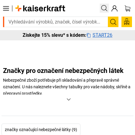
třebujete to urgentně? Vybrané bestsellery doručíme do 72 hodin. Proh
Hledání
START26
Získejte 15% slevu* s kódem:
Značky pro označení nebezpečných látek
Nebezpečné zboží potřebuje při skladování a přepravě správné
označení. U nás naleznete všechny tabulky pro vaše nádoby, skříně a
přepravní prostředky.
+
Zobrazit více
značky označující nebezpečné látky (9)