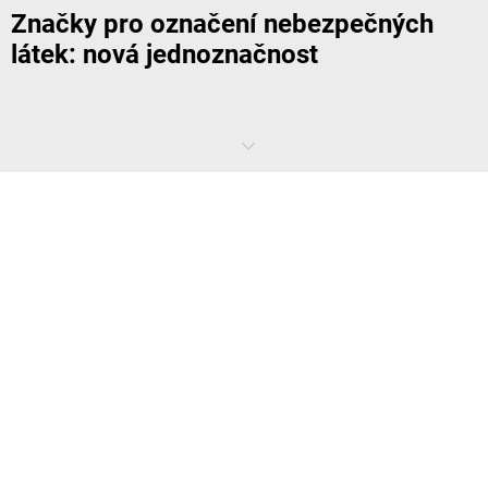
Značky pro označení nebezpečných
látek: nová jednoznačnost
Ještě před několika lety byl v označování nebezpečných látek zmatek.
Existovaly zvláštní národní specifikace a různé výstražné značky pro
přepravu a manipulaci s nebezpečnými látkami. Tomuto chaosu již
naštěstí díky novým značkám pro označení nebezpečných látek
odzvonilo. Nyní je varování univerzálně srozumitelné, postup při
manipulaci je jasný a dochází ke zvýšení bezpečnosti v provozu.
Jaké směrnice platí pro značky pro
označení nebezpečných látek?
S globálním harmonizovaným systémem (GHS) pro klasifikaci a
označení chemikálií byla zavedena mezinárodně platná sada značek