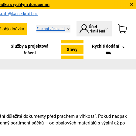
bídku s rychlým doručením
kraft@kaiserkraft.cz
Účet
á objednávka
Firemní zákazníci
Přihlášení
Služby a projektová
Rychlé dodání ᯓ
Slevy
řešení
⛟
hrání důležité dokumenty před prachem a vlhkostí. Pokud naopak
anný sortiment sáčků – od obalových materiálů s výplní až po