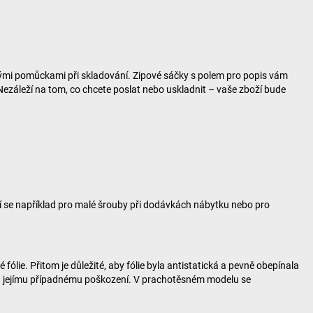
čnými pomůckami při skladování. Zipové sáčky s polem pro popis vám
Nezáleží na tom, co chcete poslat nebo uskladnit – vaše zboží bude
vají se například pro malé šrouby při dodávkách nábytku nebo pro
fólie. Přitom je důležité, aby fólie byla antistatická a pevně obepínala
ti a jejímu případnému poškození. V prachotěsném modelu se