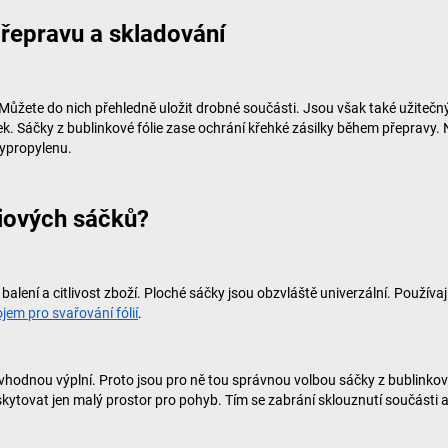
přepravu a skladování
. Můžete do nich přehledně uložit drobné součásti. Jsou však také užite
. Sáčky z bublinkové fólie zase ochrání křehké zásilky během přepravy. 
lypropylenu.
liových sáčků?
 balení a citlivost zboží. Ploché sáčky jsou obzvláště univerzální. Použí
ojem pro svařování fólií
.
 vhodnou výplní. Proto jsou pro ně tou správnou volbou sáčky z bublinkové 
 poskytovat jen malý prostor pro pohyb. Tím se zabrání sklouznutí součás