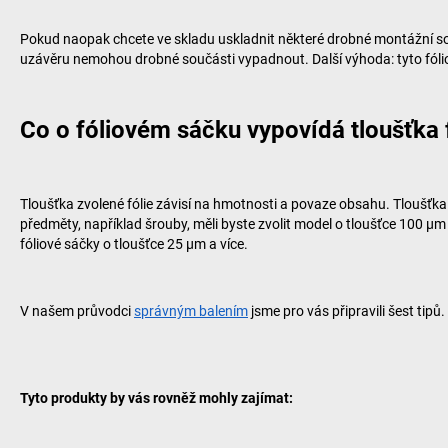
Pokud naopak chcete ve skladu uskladnit některé drobné montážní s
uzávěru nemohou drobné součásti vypadnout. Další výhoda: tyto fóliov
Co o fóliovém sáčku vypovídá tloušťka 
Tloušťka zvolené fólie závisí na hmotnosti a povaze obsahu. Tloušťka
předměty, například šrouby, měli byste zvolit model o tloušťce 100 µ
fóliové sáčky o tloušťce 25 µm a více.
V našem průvodci
správným balením
jsme pro vás připravili šest tip
Tyto produkty by vás rovněž mohly zajímat: