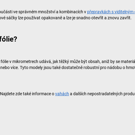
oučásti ve správném množství a kombinacích v
přepravkách s viditelný
é sáčky lze používat opakovaně a lze je snadno otevřít a znovu zavřít.
fólie?
 fólie v mikrometrech udává, jak těžký může být obsah, aniž by se materiá
m nebo více. Tyto modely jsou také dostatečně robustní pro nádobu o hmo
ů. Najdete zde také informace o
vahách
a dalších nepostradatelných produk