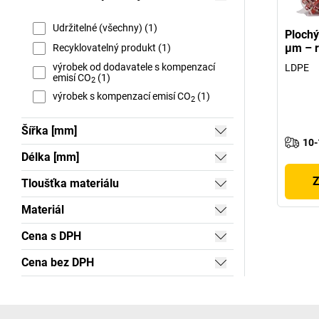
Udržitelné (všechny) (1)
Plochý
µm – r
Recyklovatelný produkt (1)
výrobek od dodavatele s kompenzací
LDPE
emisí CO
(1)
2
výrobek s kompenzací emisí CO
(1)
2
Šířka [mm]
10-
Délka [mm]
Z
Tloušťka materiálu
Materiál
Cena s DPH
Cena bez DPH