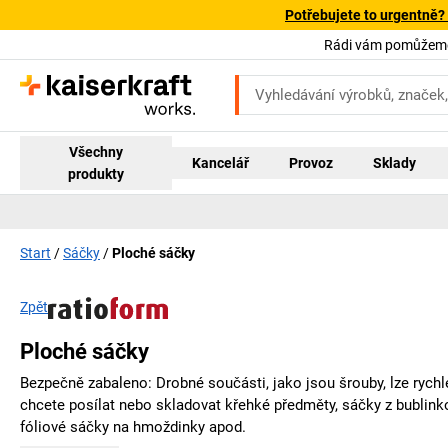
Potřebujete to urgentně?
Rádi vám pomůžeme!
Všechny
Kancelář
Provoz
Sklady
produkty
Start
Sáčky
Ploché sáčky
Zpět
Ploché sáčky
Bezpečně zabaleno: Drobné součásti, jako jsou šrouby, lze rych
chcete posílat nebo skladovat křehké předměty, sáčky z bublinko
fóliové sáčky na hmoždinky apod.