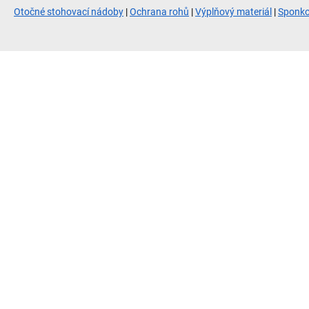
Otočné stohovací nádoby
|
Ochrana rohů
|
Výplňový materiál
|
Sponk