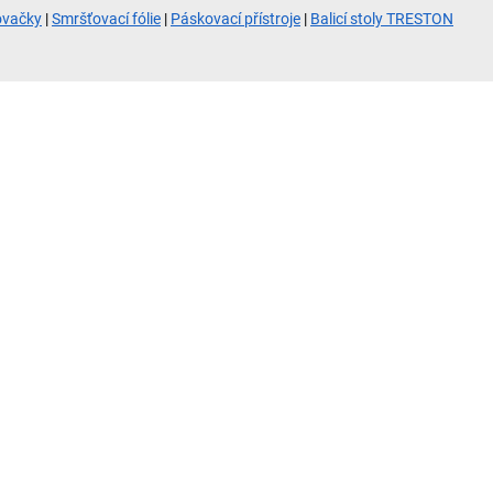
ovačky
|
Smršťovací fólie
|
Páskovací přístroje
|
Balicí stoly TRESTON