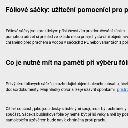
Fóliové sáčky: užiteční pomocníci pro 
Fóliové sáčky jsou praktickým příslušenstvím pro doručování zásilek
pomohou udržet si přehled ve skladu nebo při vychystávání objednávek
chráněno před prachem a vodou v sáčcích z PE nebo variantách z po
Co je nutné mít na paměti při výběru fó
Při výběru fóliových sáčků je rozhodující objem baleného obsahu, účel
dodací dokumenty. Mají hladký otvor a lze je uzavřít sponkami i
přístr
Citlivé součásti, jako jsou desky s tištěnými spoji, musí být ochráněny
součást. Sáček z bublinkové fólie by neměl být příliš velký a měl by
samolepicím uzávěrem bude navíc chráněna proti prachu.