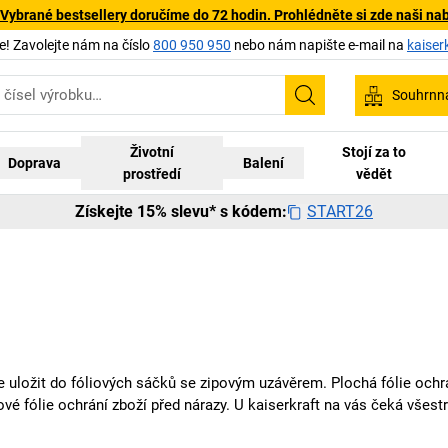
 Vybrané bestsellery doručíme do 72 hodin. Prohlédněte si zde naši na
 Zavolejte nám na číslo
800 950 950
nebo nám napište e-mail na
kaiser
Souhrnn
Hledání
Životní
Stojí za to
Doprava
Balení
prostředí
vědět
START26
Získejte 15% slevu* s kódem:
le uložit do fóliových sáčků se zipovým uzávěrem. Plochá fólie oc
vé fólie ochrání zboží před nárazy. U
kaiserkraft
na vás čeká všestr