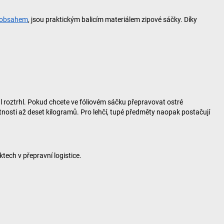
m obsahem
, jsou praktickým balicím materiálem zipové sáčky. Díky
l roztrhl. Pokud chcete ve fóliovém sáčku přepravovat ostré
tnosti až deset kilogramů. Pro lehčí, tupé předměty naopak postačují
tech v přepravní logistice.