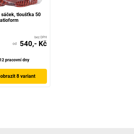
 sáček, tloušťka 50
atioform
bez DPH
540,- Kč
od
12 pracovní dny
obrazit 8 variant