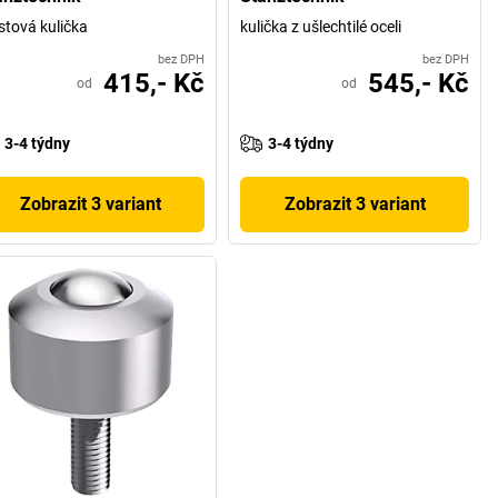
stová kulička
kulička z ušlechtilé oceli
bez DPH
bez DPH
415,- Kč
545,- Kč
od
od
3-4 týdny
3-4 týdny
Zobrazit 3 variant
Zobrazit 3 variant