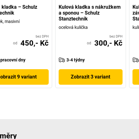
 kladka – Schulz
Kulová kladka s nákružkem
Ku
echnik
a sponou – Schulz
zá
Stanztechnik
St
k, masivní
ocelová kulička
kul
bez DPH
bez DPH
450,- Kč
300,- Kč
od
od
 pracovní dny
3-4 týdny
obrazit 9 variant
Zobrazit 3 variant
směry