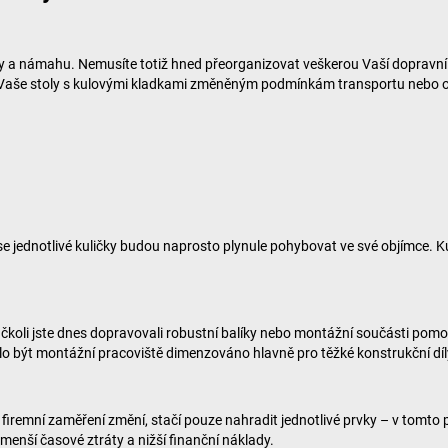
ady a námahu. Nemusíte totiž hned přeorganizovat veškerou Vaší dopravní
li Vaše stoly s kulovými kladkami změněným podmínkám transportu nebo o
 se jednotlivé kuličky budou naprosto plynule pohybovat ve své objímce. Ku
čkoli jste dnes dopravovali robustní balíky nebo montážní součásti pom
elo být montážní pracoviště dimenzováno hlavně pro těžké konstrukční díl
e firemní zaměření změní, stačí pouze nahradit jednotlivé prvky – v tomt
menší časové ztráty a nižší finanční náklady.