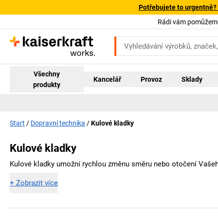
Potřebujete to urgentně?
Rádi vám pomůžeme!
Všechny
Kancelář
Provoz
Sklady
produkty
Start
Dopravní technika
Kulové kladky
Kulové kladky
Kulové kladky umožní rychlou změnu směru nebo otočení Vašeho
+
Zobrazit více