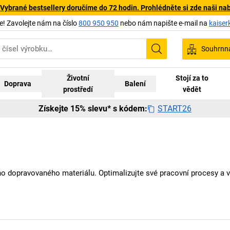
 Vybrané bestsellery doručíme do 72 hodin. Prohlédněte si zde naši na
 Zavolejte nám na číslo
800 950 950
nebo nám napište e-mail na
kaiser
Souhrnn
Hledání
Životní
Stojí za to
Doprava
Balení
prostředí
vědět
START26
Získejte 15% slevu* s kódem:
 dopravovaného materiálu. Optimalizujte své pracovní procesy a 