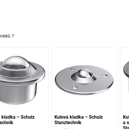
robků:
7
 kladka – Schulz
Kulová kladka – Schulz
Ku
echnik
Stanztechnik
a 
St