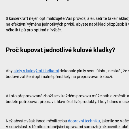
S
kaiserkraft
nejen optimalizujete Váš provoz, ale ušetříte také nákl
na efektivní výměnu jednotlivých prvků, abyste například přizpůsobi
několik tipů pro optimální výběr.
Proč kupovat jednotlivé kulové kladky?
Aby
stoly s kulovými kladkami
dokonale plnily svou úlohu, nestačí, že
bodové zatížení optimálně přenášely na přepravované zboží.
A toto přepravované zboží se v každém provozu může náhle změnit: a
budete potřebovat přepravit hlavně citlivé produkty. I když dnes mus
Než abyste však ihned měnili celou
dopravní techniku
, jakmile se Vaš
V souvislosti s těmito drobnějšími úpravami samozřejmě oceníte také 