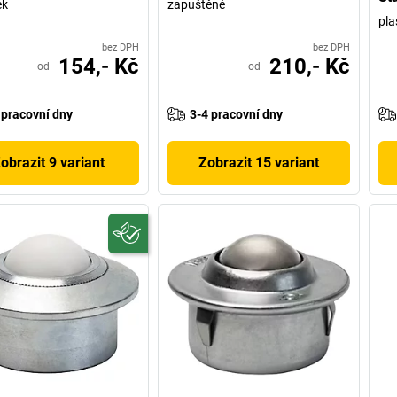
ek
zapuštěné
pla
bez DPH
bez DPH
154,- Kč
210,- Kč
od
od
 pracovní dny
3-4 pracovní dny
obrazit 9 variant
Zobrazit 15 variant