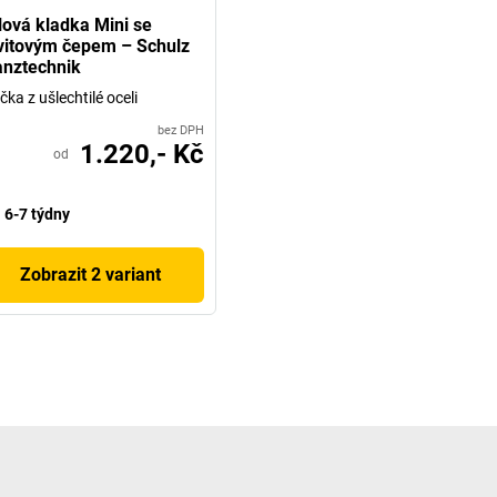
lová kladka Mini se
vitovým čepem – Schulz
anztechnik
ička z ušlechtilé oceli
bez DPH
1.220,- Kč
od
6-7 týdny
Zobrazit 2 variant