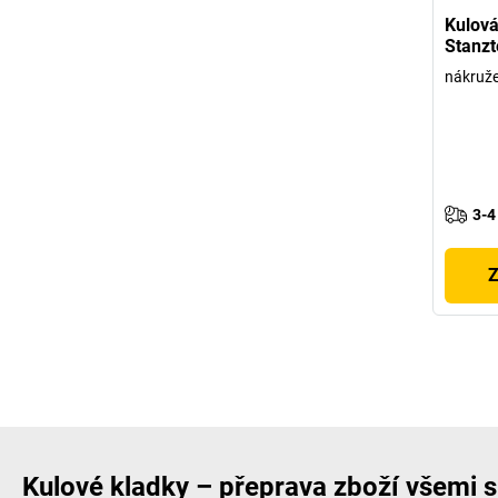
Kulová
Stanzt
nákruže
3-4
Z
Kulové kladky – přeprava zboží všemi 