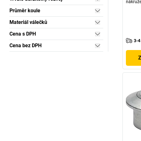
nákruž
Průměr koule
Materiál válečků
Cena s DPH
3-4
Cena bez DPH
Z