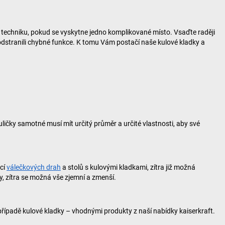
 techniku, pokud se vyskytne jedno komplikované místo. Vsaďte raději
dstranili chybné funkce. K tomu Vám postačí naše kulové kladky a
ličky samotné musí mít určitý průměr a určité vlastnosti, aby své
ocí
válečkových drah
a stolů s kulovými kladkami, zítra již možná
y, zítra se možná vše zjemní a zmenší.
o případě kulové kladky – vhodnými produkty z naší nabídky
kaiserkraft
.