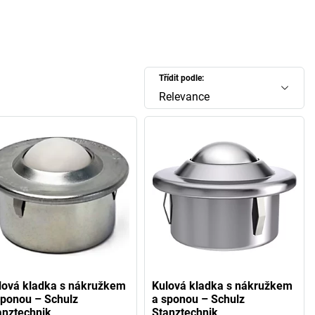
Třídit podle:
Relevance
lová kladka s nákružkem
Kulová kladka s nákružkem
sponou – Schulz
a sponou – Schulz
anztechnik
Stanztechnik