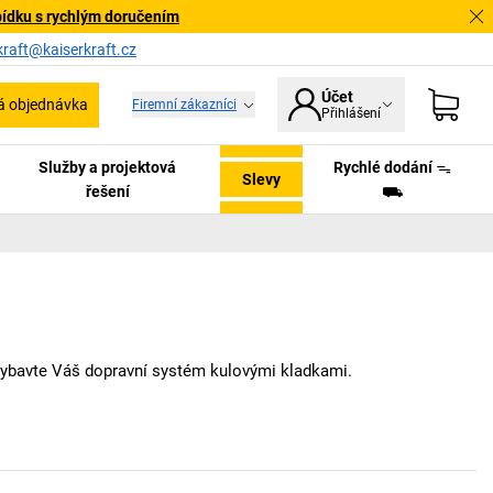
bídku s rychlým doručením
kraft@kaiserkraft.cz
Účet
á objednávka
Firemní zákazníci
Přihlášení
Služby a projektová
Rychlé dodání ᯓ
Slevy
řešení
⛟
vybavte Váš dopravní systém kulovými kladkami.