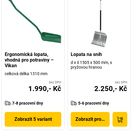
Ergonomická lopata,
Lopata na sníh
vhodná pro potraviny –
d x š 1505 x 500 mm, s
Vikan
pryžovou hranou
celková délka 1310 mm
bez DPH
bez DPH
1.990,- Kč
2.250,- Kč
7-8 pracovní dny
5-6 pracovní dny
Zobrazit 5 variant
Zobrazit produkt