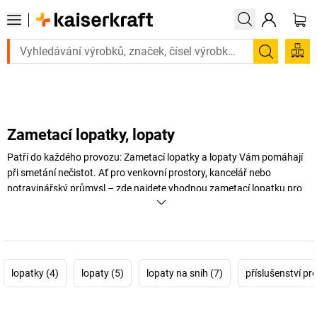
to urgentně? Vybrané bestsellery doručíme do 72 hodin. Prohlédněte si
Hledání
Zametací lopatky, lopaty
Patří do každého provozu: Zametací lopatky a lopaty Vám pomáhají
při smetání nečistot. Ať pro venkovní prostory, kancelář nebo
potravinářský průmysl – zde najdete vhodnou zametací lopatku pro
každou potřebu.
+
Zobrazit více
lopatky (4)
lopaty (5)
lopaty na sníh (7)
příslušenství pr