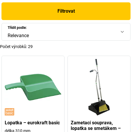
Filtrovat
Třídit podle:
Relevance
Počet výrobků:
29
Lopatka – eurokraft basic
Zametací souprava,
lopatka se smetákem –
délka 310 mm