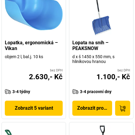
Lopatka, ergonomická –
Lopata na sníh –
Vikan
PEAKSNOW
objem 2 l, bal.j. 10 ks
d x š 1450 x 550 mm, s
hliníkovou hranou
bez DPH
bez DPH
2.630,- Kč
1.100,- Kč
3-4 týdny
3-4 pracovní dny
Zobrazit 5 variant
Zobrazit produkt