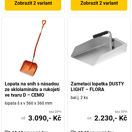
Zobrazit 2 variant
Zobrazit 2 variant
Lopata na sníh s násadou
Zametací lopatka DUSTY
ze sklolaminátu a rukojetí
LIGHT – FLORA
ve tvaru D – CEMO
bal.j. 2 ks
lopata š x v 560 x 360 mm
bez DPH
bez DPH
3.090,- Kč
2.230,- Kč
od
od