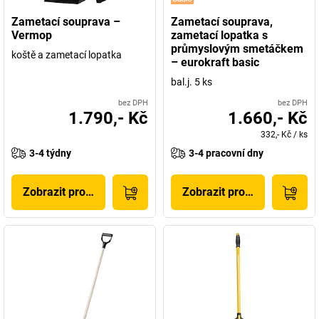
Zametací souprava –
Zametací souprava,
Vermop
zametací lopatka s
průmyslovým smetáčkem
koště a zametací lopatka
– eurokraft basic
bal.j. 5 ks
bez DPH
bez DPH
1.790,- Kč
1.660,- Kč
332,- Kč
/
ks
3-4 týdny
3-4 pracovní dny
Zobrazit produkt
Zobrazit produkt