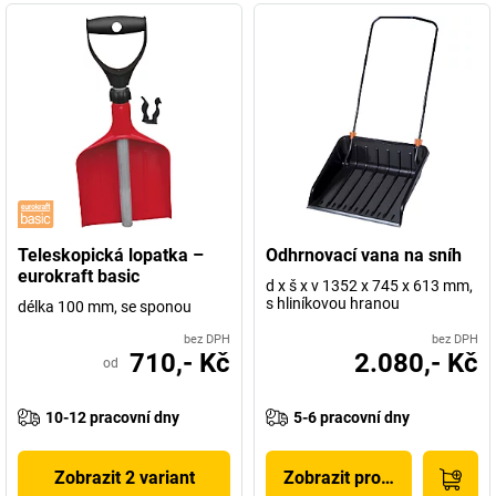
Teleskopická lopatka –
Odhrnovací vana na sníh
eurokraft basic
d x š x v 1352 x 745 x 613 mm,
s hliníkovou hranou
délka 100 mm, se sponou
bez DPH
bez DPH
710,- Kč
2.080,- Kč
od
10-12 pracovní dny
5-6 pracovní dny
Zobrazit 2 variant
Zobrazit produkt