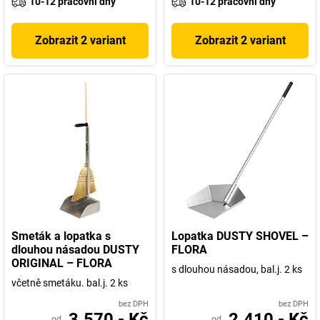
10-12 pracovní dny
10-12 pracovní dny
Zobrazit 2 variant
Zobrazit 2 variant
Smeták a lopatka s
Lopatka DUSTY SHOVEL –
dlouhou násadou DUSTY
FLORA
ORIGINAL – FLORA
s dlouhou násadou, bal.j. 2 ks
včetně smetáku. bal.j. 2 ks
bez DPH
bez DPH
3.570,- Kč
2.410,- Kč
od
od