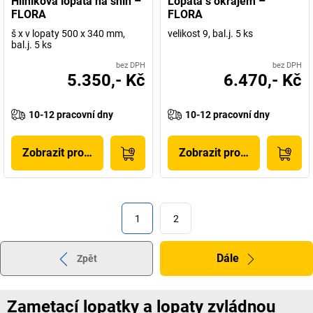
Hliníková lopata na sníh –
Lopata s okrajem –
FLORA
FLORA
š x v lopaty 500 x 340 mm,
velikost 9, bal.j. 5 ks
bal.j. 5 ks
bez DPH
bez DPH
5.350,- Kč
6.470,- Kč
10-12 pracovní dny
10-12 pracovní dny
Zobrazit produkt
Zobrazit produkt
1
2
Dále
Zpět
Zametací lopatky a lopaty zvládnou