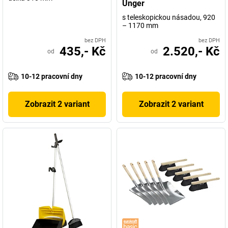
Unger
s teleskopickou násadou, 920
– 1170 mm
bez DPH
bez DPH
435,- Kč
2.520,- Kč
od
od
10-12 pracovní dny
10-12 pracovní dny
Zobrazit 2 variant
Zobrazit 2 variant