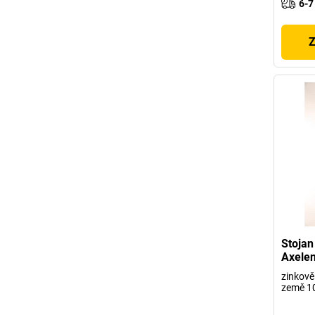
6-7
Z
Stoja
Axelen
zinkově
země 1