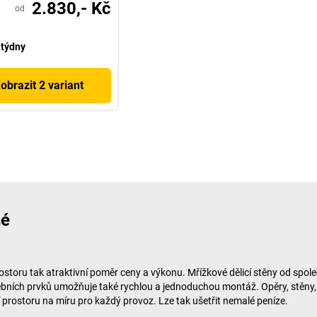
2.830,- Kč
od
 týdny
obrazit 2 variant
né
ostoru tak atraktivní poměr ceny a výkonu. Mřížkové dělicí stěny od spol
ích prvků umožňuje také rychlou a jednoduchou montáž. Opěry, stěny, dve
í prostoru na míru pro každý provoz. Lze tak ušetřit nemalé peníze.