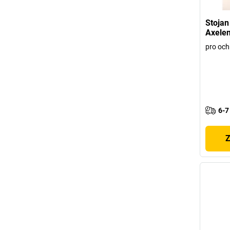
Stojan
Axelen
pro och
6-7
Z