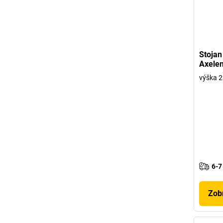
Stojan
Axelen
výška 
6-7
Zobr