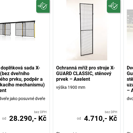
 doplňková sada X-
Ochranná mříž pro stroje X-
Dv
(bez dveřního
GUARD CLASSIC, stěnový
Gu
ého prvku, podpěr a
prvek – Axelent
st
kacího mechanismu)
uz
výška 1900 mm
ent
– 
 dveře jako posuvné dveře
dvo
bez DPH
bez DPH
28.290,- Kč
4.710,- Kč
od
od