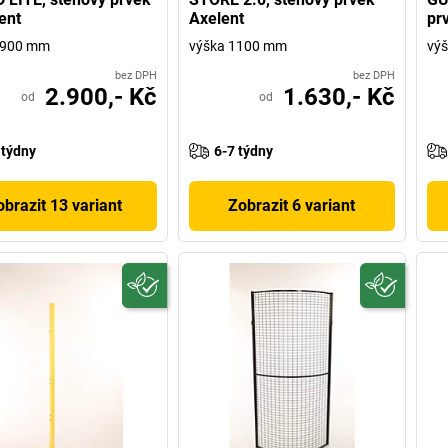
ent
Axelent
pr
1900 mm
výška 1100 mm
vý
bez DPH
bez DPH
2.900,- Kč
1.630,- Kč
od
od
 týdny
6-7 týdny
obrazit 13 variant
Zobrazit 6 variant