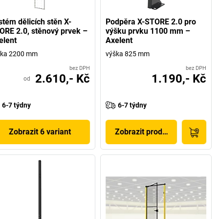
stém dělicích stěn X-
Podpěra X-STORE 2.0 pro
ORE 2.0, stěnový prvek –
výšku prvku 1100 mm –
elent
Axelent
ška 2200 mm
výška 825 mm
bez DPH
bez DPH
2.610,- Kč
1.190,- Kč
od
6-7 týdny
6-7 týdny
Zobrazit 6 variant
Zobrazit produkt