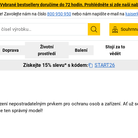
 Vybrané bestsellery doručíme do 72 hodin. Prohlédněte si zde naši na
 Zavolejte nám na číslo
800 950 950
nebo nám napište e-mail na
kaiser
Souhrnn
Hledání
Životní
Stojí za to
Doprava
Balení
prostředí
vědět
START26
Získejte 15% slevu* s kódem:
ízení nepostradatelným prvkem pro ochranu osob a zařízení. Ať už se
te ten správný model!