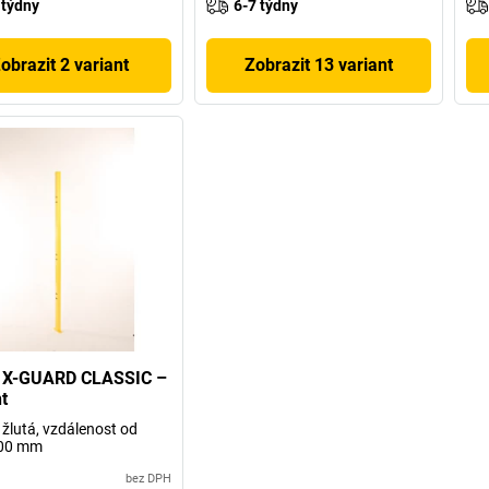
 týdny
6-7 týdny
obrazit 2 variant
Zobrazit 13 variant
n X-GUARD CLASSIC –
t
 žlutá, vzdálenost od
00 mm
bez DPH