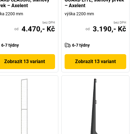
vek – Axelent
– Axelent
ška 2200 mm
výška 2200 mm
bez DPH
bez DPH
4.470,- Kč
3.190,- Kč
od
od
6-7 týdny
6-7 týdny
Zobrazit 13 variant
Zobrazit 13 variant