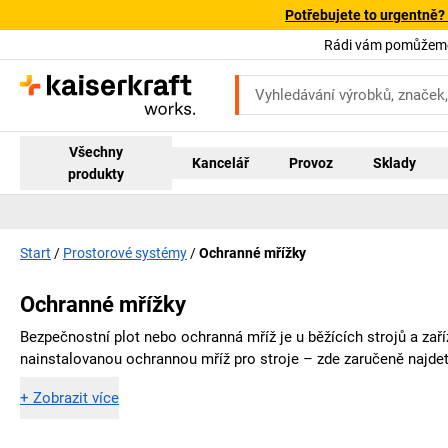
Potřebujete to urgentně?
Rádi vám pomůžeme!
Všechny
Kancelář
Provoz
Sklady
produkty
Start
Prostorové systémy
Ochranné mřížky
Ochranné mřížky
Bezpečnostní plot nebo ochranná mříž je u běžících strojů a zař
nainstalovanou ochrannou mříž pro stroje – zde zaručeně najde
+
Zobrazit více