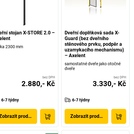
eřní stojan X-STORE 2.0 –
Dveřní doplňková sada X-
elent
Guard (bez dveřního
stěnového prvku, podpěr a
ška 2300 mm
uzamykacího mechanismu)
– Axelent
samostatné dveře jako otočné
dveře
bez DPH
bez DPH
2.880,- Kč
3.330,- Kč
6-7 týdny
6-7 týdny
Zobrazit produkt
Zobrazit produkt