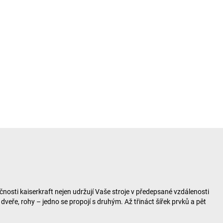
ečnosti
kaiserkraft
nejen udržují Vaše stroje v předepsané vzdálenosti
ře, rohy – jedno se propojí s druhým. Až třináct šířek prvků a pět