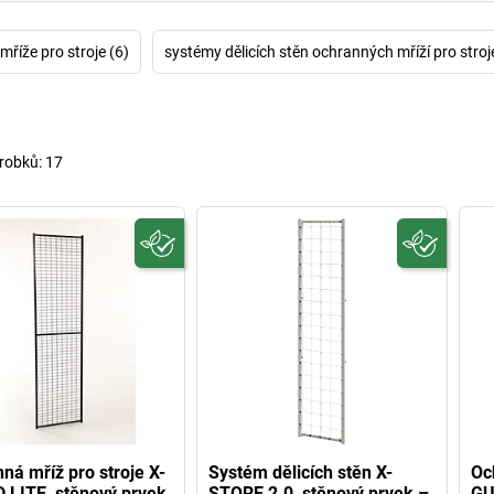
mříže pro stroje (6)
systémy dělicích stěn ochranných mříží pro stroj
robků:
17
ná mříž pro stroje X-
Systém dělicích stěn X-
Oc
LITE, stěnový prvek
STORE 2.0, stěnový prvek –
GU