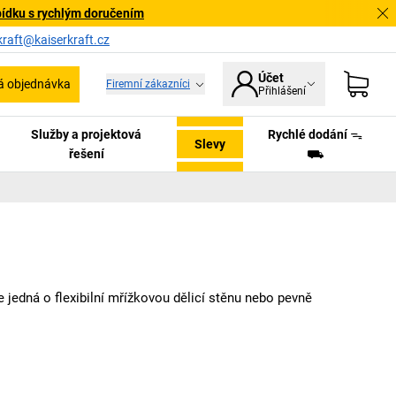
bídku s rychlým doručením
kraft@kaiserkraft.cz
Účet
á objednávka
Firemní zákazníci
Přihlášení
Služby a projektová
Rychlé dodání ᯓ
Slevy
řešení
⛟
 jedná o flexibilní mřížkovou dělicí stěnu nebo pevně