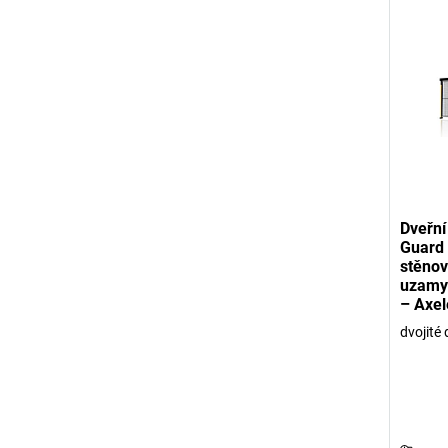
Dveřní
Guard 
stěnov
uzamy
– Axel
dvojité