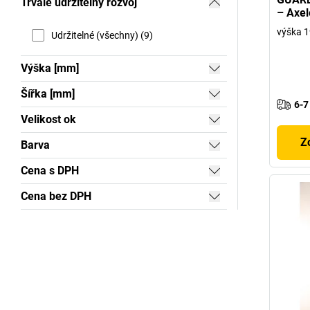
Trvale udržitelný rozvoj
– Axel
výška 
Udržitelné (všechny) (9)
Výška [mm]
Šířka [mm]
6-7
Velikost ok
Z
Barva
Cena s DPH
Cena bez DPH