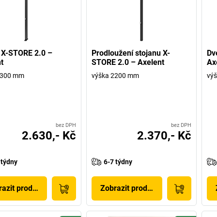
 X-STORE 2.0 –
Prodloužení stojanu X-
Dv
t
STORE 2.0 – Axelent
Ax
2300 mm
výška 2200 mm
vý
bez DPH
bez DPH
2.630,- Kč
2.370,- Kč
 týdny
6-7 týdny
azit produkt
Zobrazit produkt