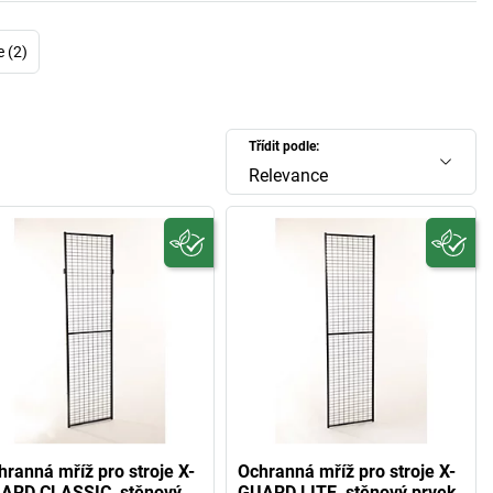
e (2)
Třídit podle:
Relevance
hranná mříž pro stroje X-
Ochranná mříž pro stroje X-
ARD CLASSIC, stěnový
GUARD LITE, stěnový prvek