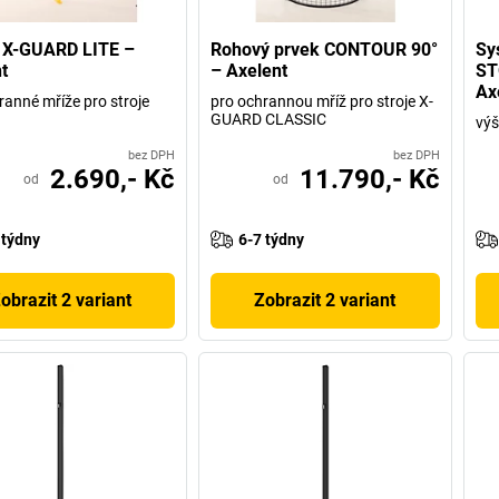
 X-GUARD LITE –
Rohový prvek CONTOUR 90°
Sy
t
– Axelent
ST
Ax
ranné mříže pro stroje
pro ochrannou mříž pro stroje X-
GUARD CLASSIC
vý
bez DPH
bez DPH
2.690,- Kč
11.790,- Kč
od
od
 týdny
6-7 týdny
obrazit 2 variant
Zobrazit 2 variant