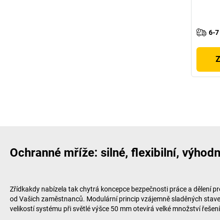
6-7
Z
Ochranné mříže: silné, flexibilní, výhod
Zřídkakdy nabízela tak chytrá koncepce bezpečnosti práce a dělení pr
od Vašich zaměstnanců. Modulární princip vzájemně sladěných stavebn
velikostí systému při světlé výšce 50 mm otevírá velké množství řešen