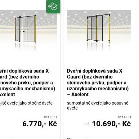
eřní doplňková sada X-
Dveřní doplňková sada X-
ard (bez dveřního
Guard (bez dveřního
ěnového prvku, podpěr a
stěnového prvku, podpěr a
amykacího mechanismu)
uzamykacího mechanismu)
Axelent
– Axelent
jité dveře jako otočné dveře
samostatné dveře jako posuvné
dveře
bez DPH
bez DPH
6.770,- Kč
10.690,- Kč
od