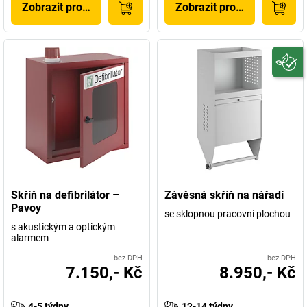
Zobrazit produkt
Zobrazit produkt
Skříň na defibrilátor –
Závěsná skříň na nářadí
Pavoy
se sklopnou pracovní plochou
s akustickým a optickým
alarmem
bez DPH
bez DPH
7.150,- Kč
8.950,- Kč
4-5 týdny
12-14 týdny