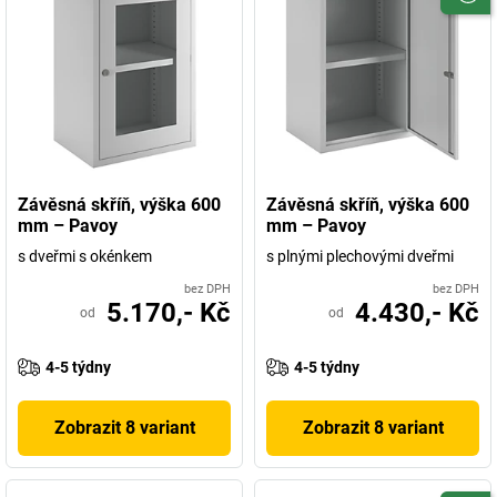
Závěsná skříň, výška 600
Závěsná skříň, výška 600
mm – Pavoy
mm – Pavoy
s dveřmi s okénkem
s plnými plechovými dveřmi
bez DPH
bez DPH
5.170,- Kč
4.430,- Kč
od
od
4-5 týdny
4-5 týdny
Zobrazit 8 variant
Zobrazit 8 variant