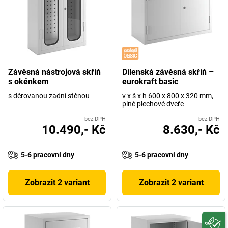
Závěsná nástrojová skříň
Dílenská závěsná skříň –
s okénkem
eurokraft basic
s děrovanou zadní stěnou
v x š x h 600 x 800 x 320 mm,
plné plechové dveře
bez DPH
bez DPH
10.490,- Kč
8.630,- Kč
5-6 pracovní dny
5-6 pracovní dny
Zobrazit 2 variant
Zobrazit 2 variant