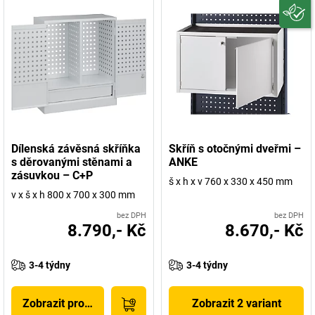
Dílenská závěsná skříňka
Skříň s otočnými dveřmi –
s děrovanými stěnami a
ANKE
zásuvkou – C+P
š x h x v 760 x 330 x 450 mm
v x š x h 800 x 700 x 300 mm
bez DPH
bez DPH
8.790,- Kč
8.670,- Kč
3-4 týdny
3-4 týdny
Zobrazit produkt
Zobrazit 2 variant