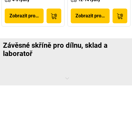
Zobrazit produkt
Zobrazit produkt
Závěsné skříně pro dílnu, sklad a
laboratoř
Dole je již všechno zaplněno? Využijte místo ve výšce. Se závěsnými
skříněmi
kaiserkraft
uskladníte více věcí, aniž by utrpěla volnost
pohybu. Kromě toho přinášejí výhody z hlediska pracovního komfortu
a efektivity, protože nářadí a laboratorní pomůcky se nacházejí ve
výšce očí.
Kdy je závěsná skříň správnou volbou?