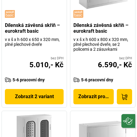
Dílenská závěsná skříň –
Dílenská závěsná skříň –
eurokraft basic
eurokraft basic
v x š x h 600 x 650 x 320 mm,
v x š x h 600 x 800 x 320 mm,
plné plechové dveře
plné plechové dveře, se 2
policemi a 2 zásuvkami
bez DPH
bez DPH
5.010,- Kč
6.590,- Kč
5-6 pracovní dny
5-6 pracovní dny
Zobrazit 2 variant
Zobrazit produkt