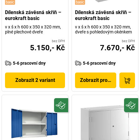
Dílenská závěsná skříň –
Dílenská závěsná skříň –
eurokraft basic
eurokraft basic
v x š x h 600 x 350 x 320 mm,
v x š x h 600 x 350 x 320 mm,
plné plechové dveře
dveře s pohledovým okénkem
bez DPH
bez DPH
5.150,- Kč
7.670,- Kč
5-6 pracovní dny
5-6 pracovní dny
Zobrazit 2 variant
Zobrazit produkt