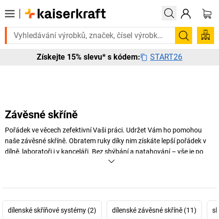
Potřebujete to urgentně? Vybrané bestsellery doručíme do 72 
Hledání
START26
Získejte 15% slevu* s kódem:
Závěsné skříně
Pořádek ve věcech zefektivní Vaši práci. Udržet Vám ho pomohou
naše závěsné skříně. Obratem ruky díky nim získáte lepší pořádek v
dílně, laboratoři i v kanceláři. Bez shýbání a natahování – vše je po
ruce ve výšce očí.
+
Zobrazit více
dílenské skříňové systémy (2)
dílenské závěsné skříně (11)
sk