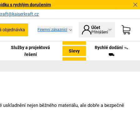
bídku s rychlým doručením
kraft@kaiserkraft.cz
Účet
á objednávka
Firemní zákazníci
Přihlášení
Služby a projektová
Rychlé dodání ᯓ
Slevy
řešení
⛟
é uskladnění nejen běžného materiálu, ale dobře a bezpečně