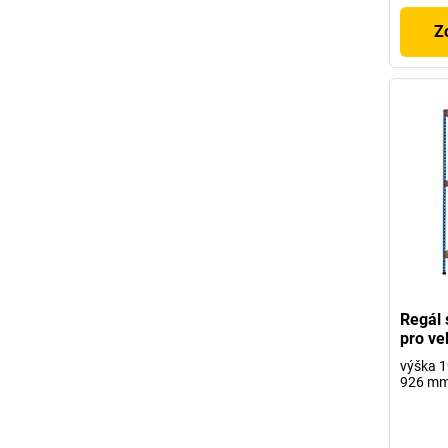
Z
Regál 
pro ve
výška 1
926 m