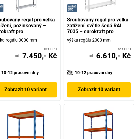
oubovaný regál pro velká
Šroubovaný regál pro velká
tížení, pozinkovaný –
zatížení, světle šedá RAL
rokraft pro
7035 – eurokraft pro
ka regálu 3000 mm
výška regálu 2000 mm
bez DPH
bez DPH
7.450,- Kč
6.610,- Kč
od
od
10-12 pracovní dny
10-12 pracovní dny
Zobrazit 10 variant
Zobrazit 10 variant