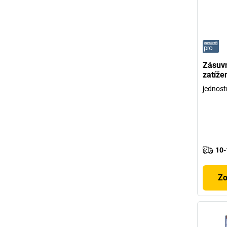
Zásuvn
zatíže
jednost
10-
Zo