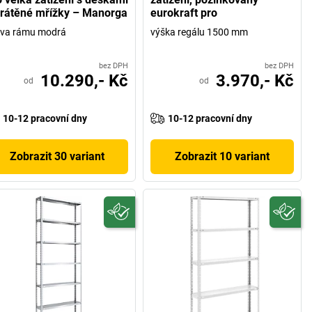
drátěné mřížky – Manorga
eurokraft pro
rva rámu modrá
výška regálu 1500 mm
bez DPH
bez DPH
10.290,- Kč
3.970,- Kč
od
od
10-12 pracovní dny
10-12 pracovní dny
Zobrazit 30 variant
Zobrazit 10 variant