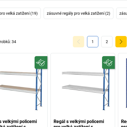
ro velká zatížení (19)
zásuvné regály pro velká zatížení (2)
zásu
robků:
34
1
2
s velkými policemi
Regál s velkými policemi
Re
lká zatížení s
pro velká zatížení s
pr