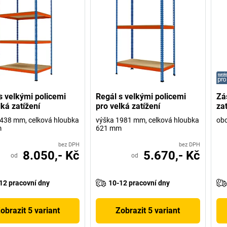
s velkými policemi
Regál s velkými policemi
Zá
lká zatížení
pro velká zatížení
zat
438 mm, celková hloubka
výška 1981 mm, celková hloubka
obo
m
621 mm
bez DPH
bez DPH
8.050,- Kč
5.670,- Kč
od
od
12 pracovní dny
10-12 pracovní dny
obrazit 5 variant
Zobrazit 5 variant