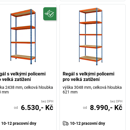
gál s velkými policemi
Regál s velkými policemi
 velká zatížení
pro velká zatížení
ka 2438 mm, celková hloubka
výška 3048 mm, celková hloubka
8 mm
621 mm
bez DPH
bez DPH
6.530,- Kč
8.990,- Kč
od
od
10-12 pracovní dny
10-12 pracovní dny