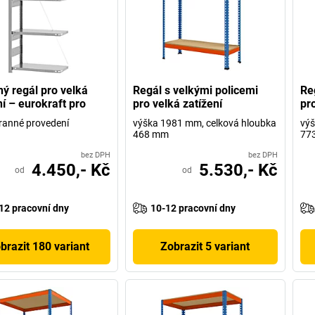
ý regál pro velká
Regál s velkými policemi
Re
ní – eurokraft pro
pro velká zatížení
pro
ranné provedení
výška 1981 mm, celková hloubka
výš
468 mm
77
bez DPH
bez DPH
4.450,- Kč
5.530,- Kč
od
od
12 pracovní dny
10-12 pracovní dny
brazit 180 variant
Zobrazit 5 variant