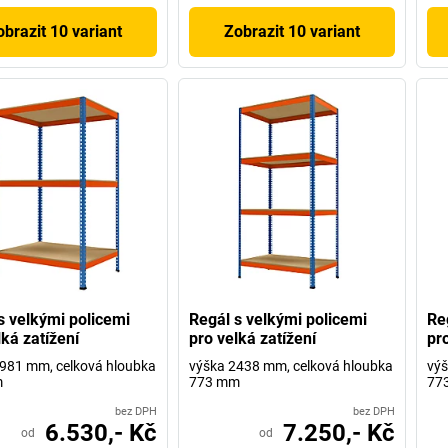
obrazit 10 variant
Zobrazit 10 variant
s velkými policemi
Regál s velkými policemi
Re
lká zatížení
pro velká zatížení
pro
981 mm, celková hloubka
výška 2438 mm, celková hloubka
výš
m
773 mm
77
bez DPH
bez DPH
6.530,- Kč
7.250,- Kč
od
od