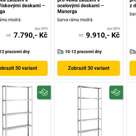
řískovými deskami –
ocelovými deskami –
z 
ga
Manorga
ba
rámu modrá
barva rámu modrá
bez DPH
bez DPH
7.790,- Kč
9.910,- Kč
od
od
12 pracovní dny
10-12 pracovní dny
obrazit 30 variant
Zobrazit 30 variant