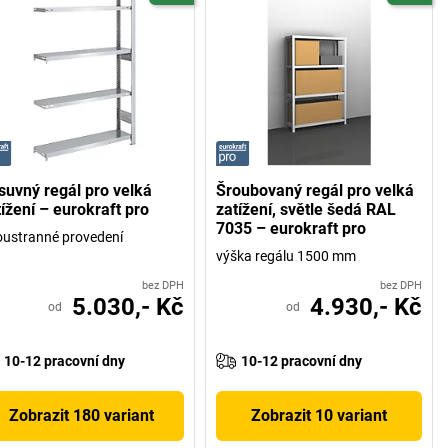
suvný regál pro velká
Šroubovaný regál pro velká
ížení – eurokraft pro
zatížení, světle šedá RAL
7035 – eurokraft pro
ustranné provedení
výška regálu 1500 mm
bez DPH
bez DPH
5.030,- Kč
4.930,- Kč
od
od
10-12 pracovní dny
10-12 pracovní dny
Zobrazit 180 variant
Zobrazit 10 variant