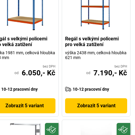
gál s velkými policemi
Regál s velkými policemi
 velká zatížení
pro velká zatížení
ka 1981 mm, celková hloubka
výška 2438 mm, celková hloubka
3 mm
621 mm
bez DPH
bez DPH
6.050,- Kč
7.190,- Kč
od
od
10-12 pracovní dny
10-12 pracovní dny
Zobrazit 5 variant
Zobrazit 5 variant