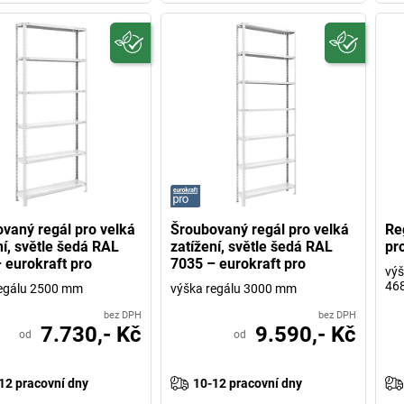
vaný regál pro velká
Šroubovaný regál pro velká
Re
ní, světle šedá RAL
zatížení, světle šedá RAL
pro
 eurokraft pro
7035 – eurokraft pro
výš
46
regálu 2500 mm
výška regálu 3000 mm
bez DPH
bez DPH
7.730,- Kč
9.590,- Kč
od
od
12 pracovní dny
10-12 pracovní dny