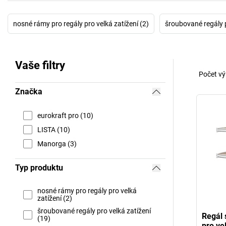
nosné rámy pro regály pro velká zatížení (2)
šroubované regály p
Vaše filtry
Počet vý
Značka
eurokraft pro (10)
LISTA (10)
Manorga (3)
Typ produktu
nosné rámy pro regály pro velká
zatížení (2)
šroubované regály pro velká zatížení
Regál 
(19)
pro ve