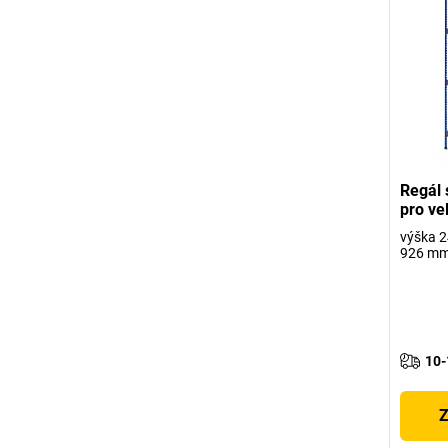
Regál 
pro ve
výška 2
926 m
10-
Z