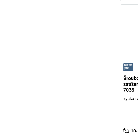
Šroubo
zatíže
7035 –
výška 
10-