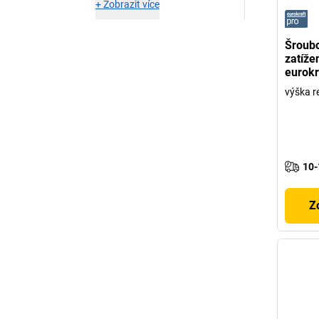
+
Zobrazit více
Šroubo
zatíže
eurokr
výška 
10-
Z