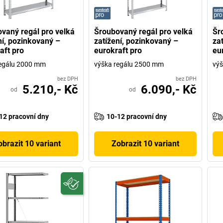
vaný regál pro velká
Šroubovaný regál pro velká
Šr
ní, pozinkovaný –
zatížení, pozinkovaný –
za
aft pro
eurokraft pro
eu
regálu 2000 mm
výška regálu 2500 mm
výš
bez DPH
bez DPH
5.210,- Kč
6.090,- Kč
od
od
12 pracovní dny
10-12 pracovní dny
obrazit 10 variant
Zobrazit 10 variant