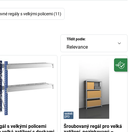
vné regály s velkými policemi (11)
Třídit podle:
Relevance
gál s velkými policemi
Šroubovaný regál pro velká
o velká zatížení s deskami
zatížení, pozinkovaný –