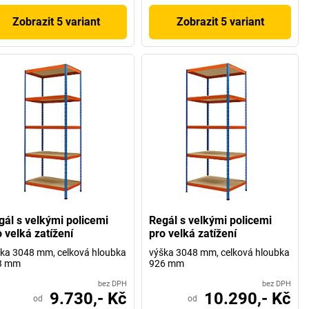
Zobrazit 5 variant
Zobrazit 5 variant
gál s velkými policemi
Regál s velkými policemi
 velká zatížení
pro velká zatížení
ka 3048 mm, celková hloubka
výška 3048 mm, celková hloubka
3 mm
926 mm
bez DPH
bez DPH
9.730,- Kč
10.290,- Kč
od
od