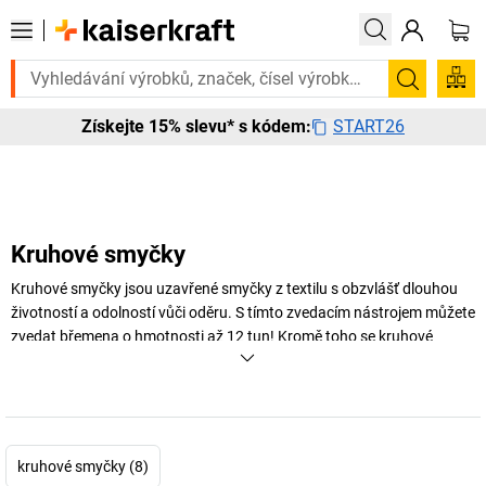
Potřebujete to urgentně? Vybrané bestsellery doručíme do 72 hodin. P
Hledání
START26
Získejte 15% slevu* s kódem:
Kruhové smyčky
Kruhové smyčky jsou uzavřené smyčky z textilu s obzvlášť dlouhou
životností a odolností vůči oděru. S tímto zvedacím nástrojem můžete
zvedat břemena o hmotnosti až 12 tun! Kromě toho se kruhové
smyčky snadno skladují a jsou velmi rychle připravené k použití.
+
Zobrazit více
kruhové smyčky (8)