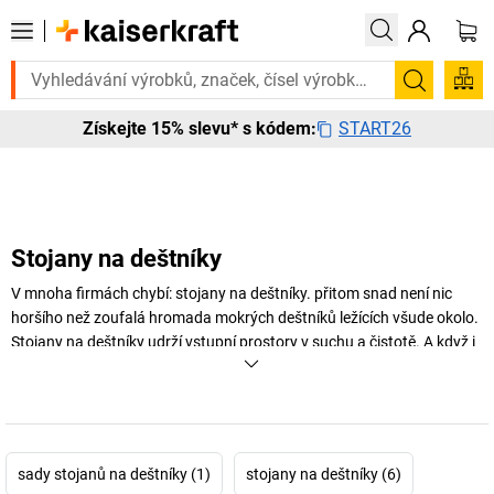
Potřebujete to urgentně? Vybrané bestsellery doručíme do 72 hodin. P
Hledání
START26
Získejte 15% slevu* s kódem:
Stojany na deštníky
V mnoha firmách chybí: stojany na deštníky. přitom snad není nic
horšího než zoufalá hromada mokrých deštníků ležících všude okolo.
Stojany na deštníky udrží vstupní prostory v suchu a čistotě. A když i
design sedí… dokonalé!
+
Zobrazit více
sady stojanů na deštníky (1)
stojany na deštníky (6)