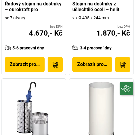
Řadový stojan na deštníky
Stojan na deštníky z
– eurokraft pro
ušlechtilé oceli – helit
se 7 otvory
v x Ø 495 x 244 mm
bez DPH
bez DPH
4.670,- Kč
1.870,- Kč
5-6 pracovní dny
3-4 pracovní dny
Zobrazit produkt
Zobrazit produkt