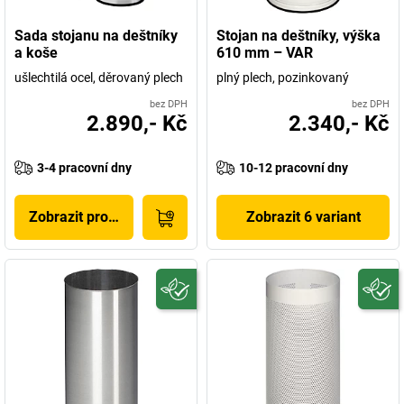
Sada stojanu na deštníky
Stojan na deštníky, výška
a koše
610 mm – VAR
ušlechtilá ocel, děrovaný plech
plný plech, pozinkovaný
bez DPH
bez DPH
2.890,- Kč
2.340,- Kč
3-4 pracovní dny
10-12 pracovní dny
Zobrazit produkt
Zobrazit 6 variant