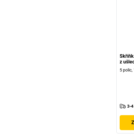
Skříňk
z ušlec
5 polic,
3-4
Z