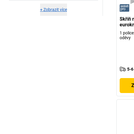
+
Zobrazit více
Skříň 
eurokr
1 police
oděvy
5-6
Z