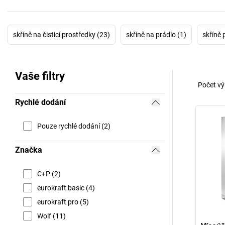
skříně na čisticí prostředky (23)
skříně na prádlo (1)
skříně 
Vaše filtry
Počet vý
Rychlé dodání
Pouze rychlé dodání (2)
Značka
C+P (2)
eurokraft basic (4)
eurokraft pro (5)
Wolf (11)