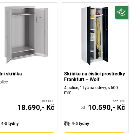
tní skříňka
Skříňka na čisticí prostředky
Frankfurt – Wolf
olice
4 police, 1 tyč na oděvy, š 600
mm
bez DPH
bez DPH
18.690,- Kč
10.590,- Kč
od
4-5 týdny
4-5 týdny