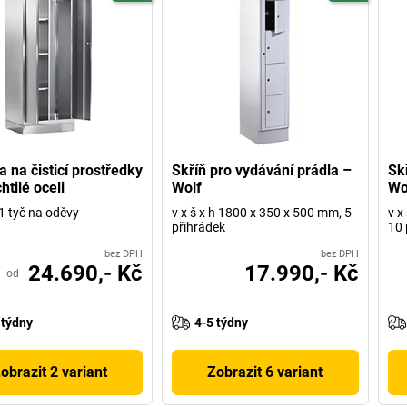
a na čisticí prostředky
Skříň pro vydávání prádla –
Sk
htilé oceli
Wolf
Wo
 1 tyč na oděvy
v x š x h 1800 x 350 x 500 mm, 5
v x
přihrádek
10 
bez DPH
bez DPH
24.690,- Kč
17.990,- Kč
od
 týdny
4-5 týdny
obrazit 2 variant
Zobrazit 6 variant