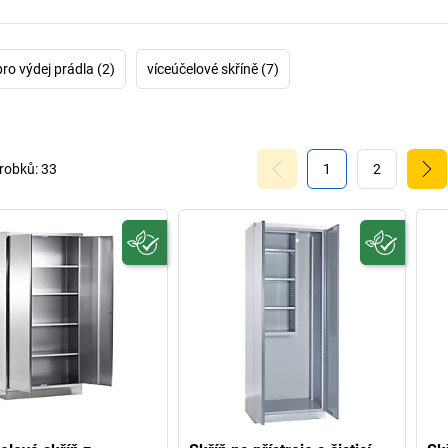
pro výdej prádla (2)
víceúčelové skříně (7)
robků:
33
1
2