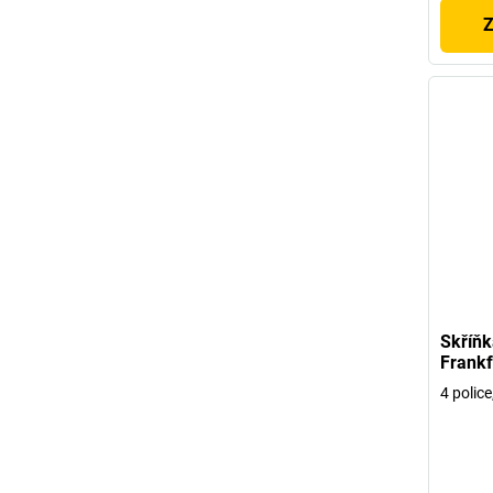
Z
Skříňk
Frankf
4 polic