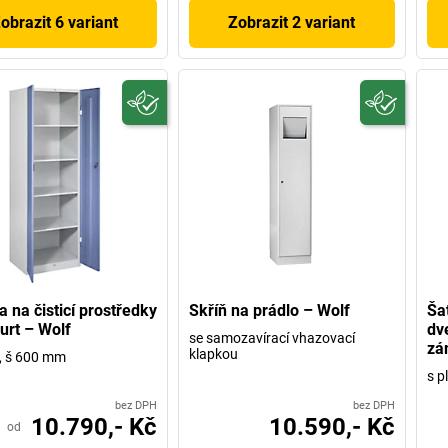
obrazit 6 variant
Zobrazit 2 variant
a na čisticí prostředky
Skříň na prádlo – Wolf
Ša
urt – Wolf
dv
se samozavírací vhazovací
zá
klapkou
e, š 600 mm
s p
bez DPH
bez DPH
10.790,- Kč
10.590,- Kč
od