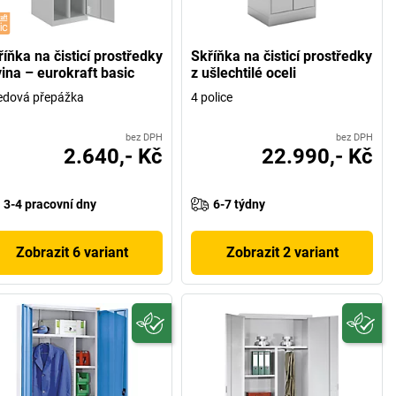
íňka na čisticí prostředky
Skříňka na čisticí prostředky
vina – eurokraft basic
z ušlechtilé oceli
edová přepážka
4 police
bez DPH
bez DPH
2.640,- Kč
22.990,- Kč
3-4 pracovní dny
6-7 týdny
Zobrazit 6 variant
Zobrazit 2 variant