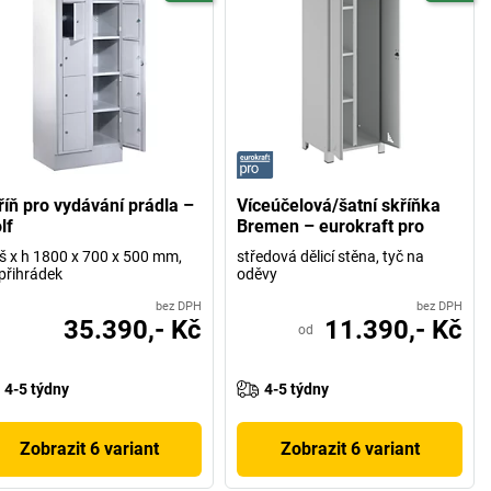
říň pro vydávání prádla –
Víceúčelová/šatní skříňka
lf
Bremen – eurokraft pro
 š x h 1800 x 700 x 500 mm,
středová dělicí stěna, tyč na
přihrádek
oděvy
bez DPH
bez DPH
35.390,- Kč
11.390,- Kč
od
4-5 týdny
4-5 týdny
Zobrazit 6 variant
Zobrazit 6 variant