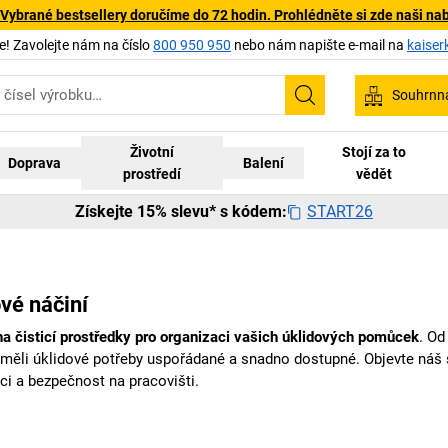
 Vybrané bestsellery doručíme do 72 hodin. Prohlédněte si zde naši na
 Zavolejte nám na číslo
800 950 950
nebo nám napište e-mail na
kaiser
Souhrnn
Hledání
Životní
Stojí za to
Doprava
Balení
prostředí
vědět
START26
Získejte 15% slevu* s kódem:
ové náčiní
 na čisticí prostředky pro organizaci vašich úklidových pomůcek
. Od
e měli úklidové potřeby uspořádané a snadno dostupné. Objevte náš
zaci a bezpečnost na pracovišti.