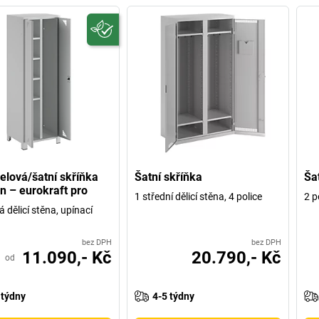
elová/šatní skříňka
Šatní skříňka
Ša
 – eurokraft pro
1 střední dělicí stěna, 4 police
2 p
 dělicí stěna, upínací
bez DPH
bez DPH
11.090,- Kč
20.790,- Kč
od
 týdny
4-5 týdny