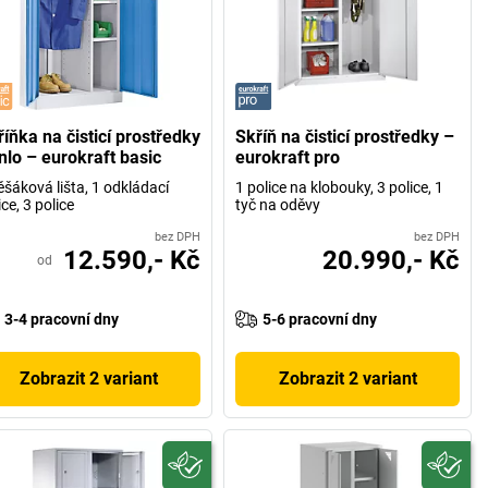
íňka na čisticí prostředky
Skříň na čisticí prostředky –
nlo – eurokraft basic
eurokraft pro
ěšáková lišta, 1 odkládací
1 police na klobouky, 3 police, 1
ice, 3 police
tyč na oděvy
bez DPH
bez DPH
12.590,- Kč
20.990,- Kč
od
3-4 pracovní dny
5-6 pracovní dny
Zobrazit 2 variant
Zobrazit 2 variant