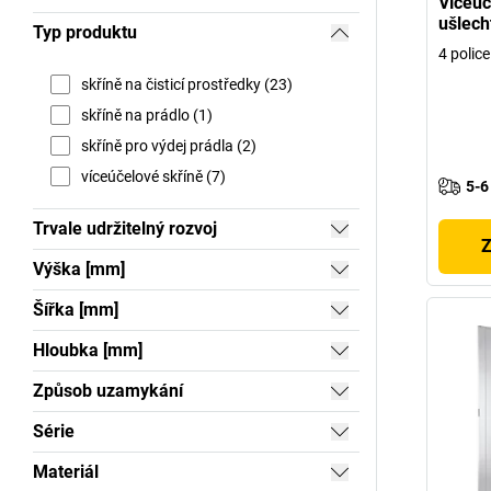
Víceúč
ušlecht
Typ produktu
4 police
skříně na čisticí prostředky (23)
skříně na prádlo (1)
skříně pro výdej prádla (2)
víceúčelové skříně (7)
5-6
Trvale udržitelný rozvoj
Z
Výška [mm]
Šířka [mm]
Hloubka [mm]
Způsob uzamykání
Série
Materiál