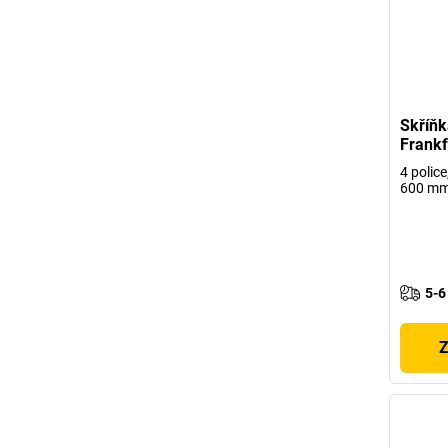
Skříňk
Frankf
4 police
600 m
5-6
Z