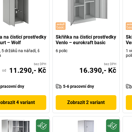
a na čisticí prostředky
Skříňka na čisticí prostředky
Skř
urt – Wolf
Venlo – eurokraft basic
Ve
, 5 držáků na nářadí, š
6 polic
1 v
m
pol
bez DPH
bez DPH
11.290,- Kč
16.390,- Kč
od
 pracovní dny
5-6 pracovní dny
obrazit 4 variant
Zobrazit 2 variant