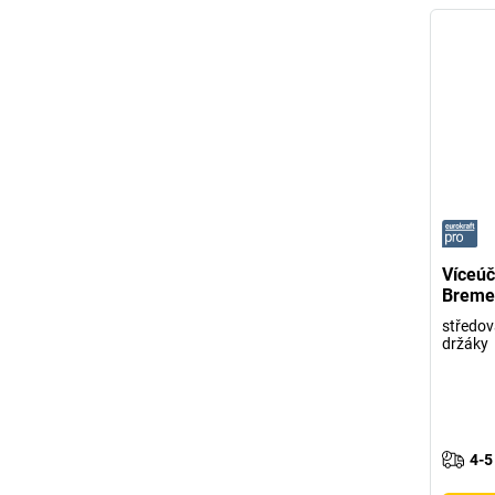
Víceúč
Bremen
středová
držáky
4-5