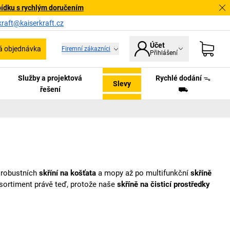
bídku s rychlým doručením
kraft@kaiserkraft.cz
Účet
á objednávka
Firemní zákazníci
Přihlášení
Služby a projektová
Rychlé dodání ᯓ
Slevy
řešení
⛟
 robustních
skříní na košťata
a mopy až po multifunkční
skříně
 sortiment právě teď, protože naše
skříně na čisticí prostředky