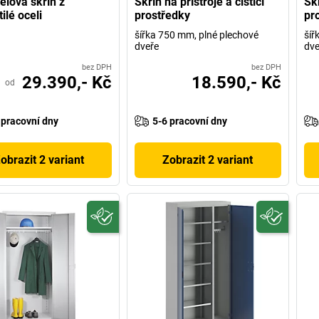
elová skříň z
Skříň na přístroje a čisticí
Skř
ilé oceli
prostředky
pr
šířka 750 mm, plné plechové
šíř
dveře
dve
bez DPH
bez DPH
29.390,- Kč
18.590,- Kč
od
 pracovní dny
5-6 pracovní dny
obrazit 2 variant
Zobrazit 2 variant