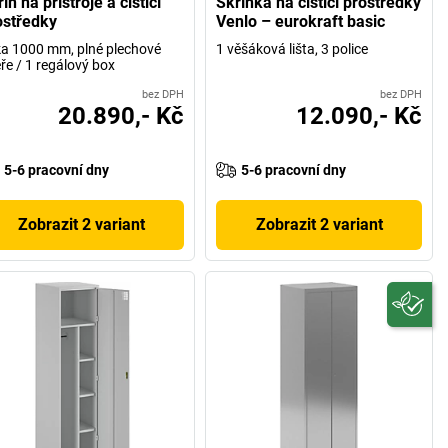
íň na přístroje a čisticí
Skříňka na čisticí prostředky
ostředky
Venlo – eurokraft basic
ka 1000 mm, plné plechové
1 věšáková lišta, 3 police
ře / 1 regálový box
bez DPH
bez DPH
20.890,- Kč
12.090,- Kč
5-6 pracovní dny
5-6 pracovní dny
Zobrazit 2 variant
Zobrazit 2 variant