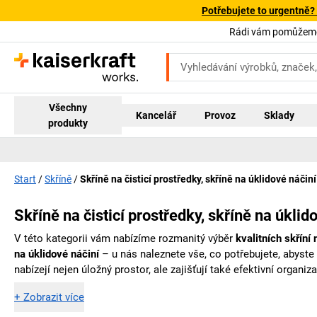
Potřebujete to urgentně?
Rádi vám pomůžeme!
Všechny
Kancelář
Provoz
Sklady
produkty
Start
Skříně
Skříně na čisticí prostředky, skříně na úklidové náčiní
Skříně na čisticí prostředky, skříně na úklid
V této kategorii vám nabízíme rozmanitý výběr
kvalitních skříní
na úklidové náčiní
– u nás naleznete vše, co potřebujete, abyst
nabízejí nejen úložný prostor, ale zajišťují také efektivní organi
+
Zobrazit více