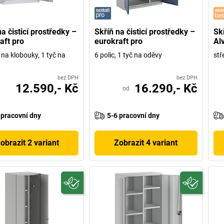
na čisticí prostředky –
Skříň na čisticí prostředky –
Skř
aft pro
eurokraft pro
Al
 na klobouky, 1 tyč na
6 polic, 1 tyč na oděvy
stř
bez DPH
bez DPH
12.590,- Kč
16.290,- Kč
od
 pracovní dny
5-6 pracovní dny
obrazit 2 variant
Zobrazit 4 variant