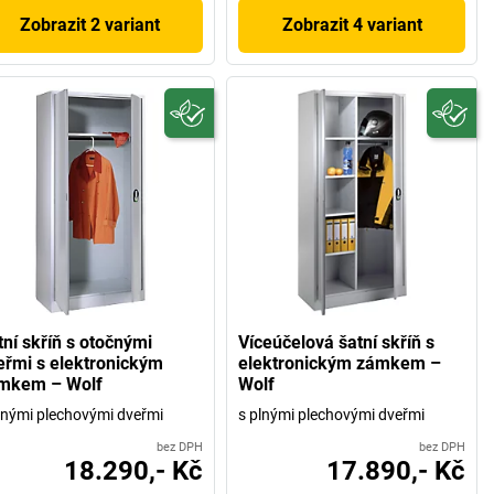
Zobrazit 2 variant
Zobrazit 4 variant
tní skříň s otočnými
Víceúčelová šatní skříň s
eřmi s elektronickým
elektronickým zámkem –
mkem – Wolf
Wolf
lnými plechovými dveřmi
s plnými plechovými dveřmi
bez DPH
bez DPH
18.290,- Kč
17.890,- Kč