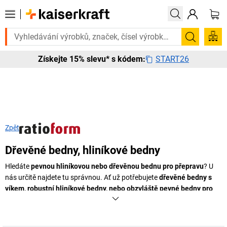
Potřebujete to urgentně? Vybrané bestsellery doručím
Hledání
START26
Získejte 15% slevu* s kódem:
Zpět
Dřevěné bedny, hliníkové bedny
Hledáte
pevnou hliníkovou nebo dřevěnou bednu pro přepravu
? U
nás určitě najdete tu správnou. Ať už potřebujete
dřevěné bedny s
víkem, robustní hliníkové bedny, nebo obzvláště pevné bedny pro
přepravu nebezpečného zboží
– s námi jste dokonale vybaveni pro
všechny případy použití! V souladu s normou IPPC (ISPM15) lze
každou dřevěnou bednu použít jako nákladní a
exportní obal pro