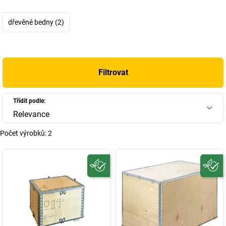
celosvětovou přepravu
. Sestávají ze 3 dílů a lze je
snadno a rychle
sestavit
bez použití hřebíků. Pokud potřebujete
robustní univerzální
dřevěné bedny (2)
bednu
pro přepravu nebo skladování, doporučujeme hliníkovou
bednu, kterou u nás obdržíte v různých velikostech.
+
Zobrazit více
Filtrovat
Třídit podle:
Relevance
Počet výrobků:
2