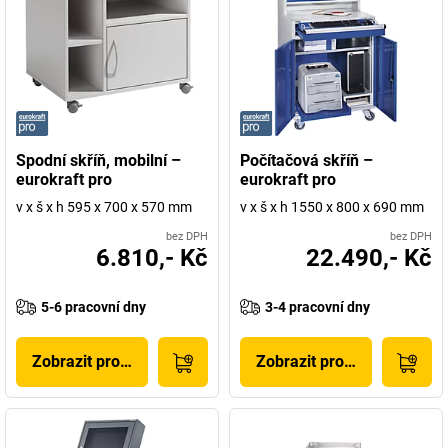
Spodní skříň, mobilní –
Počítačová skříň –
eurokraft pro
eurokraft pro
v x š x h 595 x 700 x 570 mm
v x š x h 1550 x 800 x 690 mm
bez DPH
bez DPH
6.810,- Kč
22.490,- Kč
5-6 pracovní dny
3-4 pracovní dny
Zobrazit produkt
Zobrazit produkt