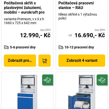
Počítačová skříň s
Počítačová pracovní
plastovými žaluziemi,
stanice – RAU
mobilní – eurokraft pro
těleso skříně s 1 výtažnou
policí
varianta Premium, v x š x h
1660 x 725 x 642 mm
bez DPH
bez DPH
12.990,- Kč
16.690,- Kč
od
5-6 pracovní dny
10-12 pracovní dny
Zobrazit produkt
Zobrazit 4 variant