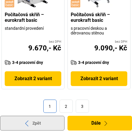
Počítačová skříň –
Počítačová skříň –
eurokraft basic
eurokraft basic
standardní provedení
s pracovní deskou a
děrovanou stěnou
bez DPH
bez DPH
9.670,- Kč
9.090,- Kč
3-4 pracovní dny
3-4 pracovní dny
Zobrazit 2 variant
Zobrazit 2 variant
1
2
3
Dále
Zpět