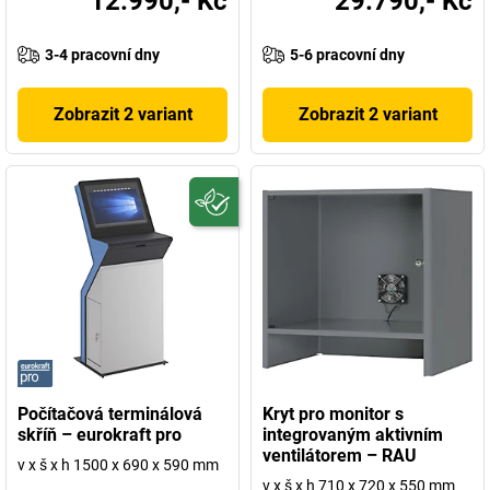
12.990,- Kč
29.790,- Kč
3-4 pracovní dny
5-6 pracovní dny
Zobrazit 2 variant
Zobrazit 2 variant
Počítačová terminálová
Kryt pro monitor s
skříň – eurokraft pro
integrovaným aktivním
ventilátorem – RAU
v x š x h 1500 x 690 x 590 mm
v x š x h 710 x 720 x 550 mm