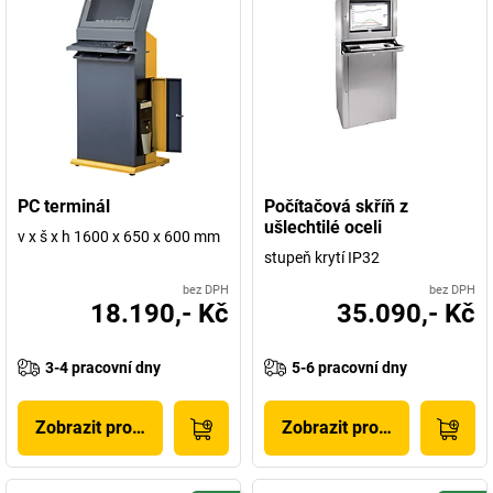
PC terminál
Počítačová skříň z
ušlechtilé oceli
v x š x h 1600 x 650 x 600 mm
stupeň krytí IP32
bez DPH
bez DPH
18.190,- Kč
35.090,- Kč
3-4 pracovní dny
5-6 pracovní dny
Zobrazit produkt
Zobrazit produkt