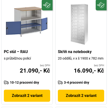
PC stůl – RAU
Skříň na notebooky
s průběžnou policí
20 oddílů, v x š 1900 x 782 mm
bez DPH
bez DPH
21.090,- Kč
16.090,- Kč
10-12 pracovní dny
3-4 pracovní dny
Zobrazit 2 variant
Zobrazit 2 variant