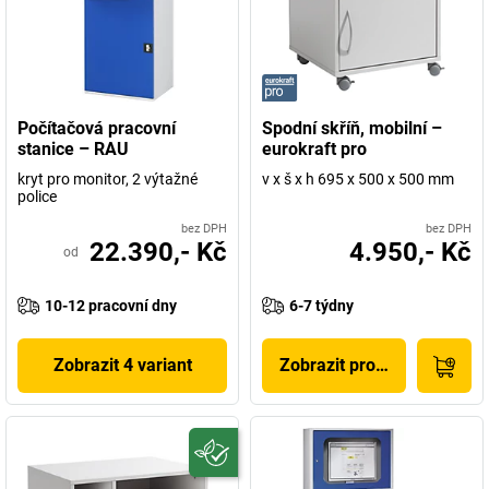
Počítačová pracovní
Spodní skříň, mobilní –
stanice – RAU
eurokraft pro
kryt pro monitor, 2 výtažné
v x š x h 695 x 500 x 500 mm
police
bez DPH
bez DPH
22.390,- Kč
4.950,- Kč
od
10-12 pracovní dny
6-7 týdny
Zobrazit 4 variant
Zobrazit produkt