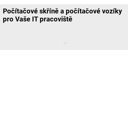
Počítačové skříně a počítačové vozíky
pro Vaše IT pracoviště
Rychlé porovnání dat, důležitá změna v expedičním příkazu: ve výrobě
nebo ve skladu se již nic neobejde bez použití počítače. Speciální
výzvy těchto pracovních prostředí ale také kladou velké nároky na
organizaci pracoviště. S počítačovými skříněmi a počítačovými vozíky
budete mít svá IT řešení po ruce.
Kde a proč ve firmě používat počítačové
skříně
Terminálové stoly, počítačové vozíky a počítačové skříně se používají
všude tam, kde potřebujete podporu IT, ale ve středu zájmu jsou jiné