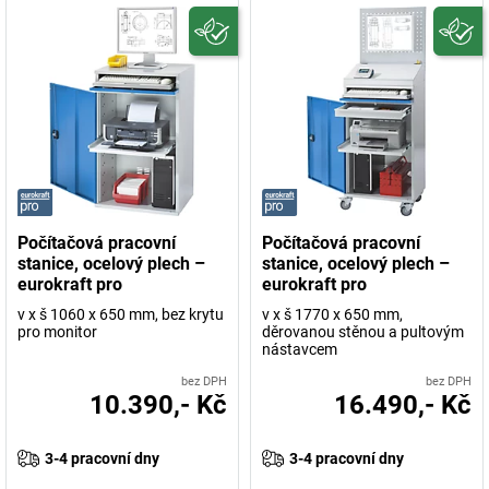
Počítačová pracovní
Počítačová pracovní
stanice, ocelový plech –
stanice, ocelový plech –
eurokraft pro
eurokraft pro
v x š 1060 x 650 mm, bez krytu
v x š 1770 x 650 mm,
pro monitor
děrovanou stěnou a pultovým
nástavcem
bez DPH
bez DPH
10.390,- Kč
16.490,- Kč
3-4 pracovní dny
3-4 pracovní dny