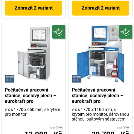
Zobrazit 2 variant
Zobrazit 2 variant
Počítačová pracovní
Počítačová pracovní
stanice, ocelový plech –
stanice, ocelový plech –
eurokraft pro
eurokraft pro
v x š 1770 x 650 mm, s krytem
v x š 1770 x 1100 mm, s
pro monitor
krytem pro monitor, děrovanou
stěnou, pultovým nástavcem
bez DPH
bez DPH