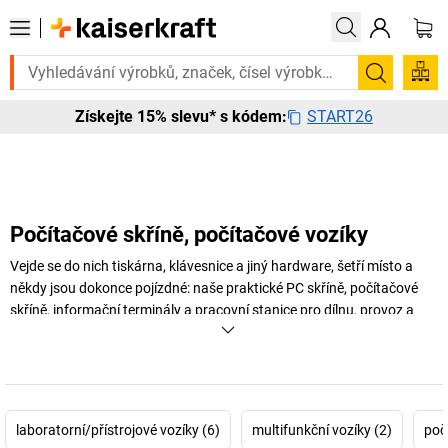
to urgentně? Vybrané bestsellery doručíme do 72 hodin. Prohlédněte s
Hledání
START26
Získejte 15% slevu* s kódem:
Počítačové skříně, počítačové vozíky
Vejde se do nich tiskárna, klávesnice a jiný hardware, šetří místo a
někdy jsou dokonce pojízdné: naše praktické PC skříně, počítačové
skříně, informační terminály a pracovní stanice pro dílnu, provoz a
sklad. A ještě něco… V sortimentu máme mimo jiné také skříně na
notebooky. Vyhledejte si nyní svou novou PC skříň!
+
Zobrazit více
laboratorní/přístrojové vozíky (6)
multifunkční vozíky (2)
poč