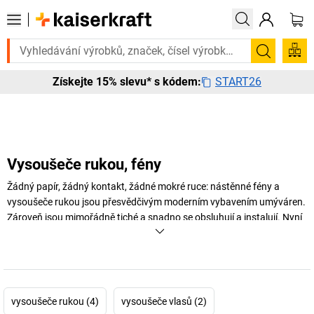
otřebujete to urgentně? Vybrané bestsellery doručíme do 72 hodin. Pr
Hledání
START26
Získejte 15% slevu* s kódem:
Vysoušeče rukou, fény
Žádný papír, žádný kontakt, žádné mokré ruce: nástěnné fény a
vysoušeče rukou jsou přesvědčivým moderním vybavením umýváren.
Zároveň jsou mimořádně tiché a snadno se obsluhují a instalují. Nyní
je můžete vyzkoušet!
+
Zobrazit více
vysoušeče rukou (4)
vysoušeče vlasů (2)