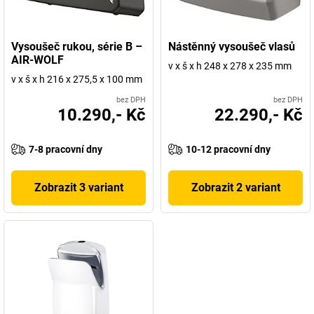
Vysoušeč rukou, série B –
Nástěnný vysoušeč vlasů
AIR-WOLF
v x š x h 248 x 278 x 235 mm
v x š x h 216 x 275,5 x 100 mm
bez DPH
bez DPH
10.290,- Kč
22.290,- Kč
7-8 pracovní dny
10-12 pracovní dny
Zobrazit 3 variant
Zobrazit 2 variant