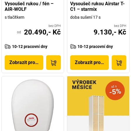
Vysoušeč rukou / fén –
Vysoušeč rukou Airstar T-
AIR-WOLF
C1 – starmix
s tlačítkem
doba sušení 17 s
bez DPH
bez DPH
20.490,- Kč
9.130,- Kč
od
10-12 pracovní dny
10-12 pracovní dny
Zobrazit produkt
Zobrazit produkt