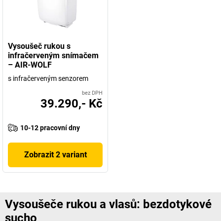
Vysoušeč rukou s
infračerveným snímačem
– AIR-WOLF
s infračerveným senzorem
bez DPH
39.290,- Kč
10-12 pracovní dny
Zobrazit 2 variant
Vysoušeče rukou a vlasů: bezdotykové
sucho