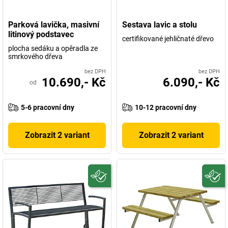
Parková lavička, masivní
Sestava lavic a stolu
litinový podstavec
certifikované jehličnaté dřevo
plocha sedáku a opěradla ze
smrkového dřeva
bez DPH
bez DPH
10.690,- Kč
6.090,- Kč
od
5-6 pracovní dny
10-12 pracovní dny
Zobrazit 2 variant
Zobrazit 2 variant