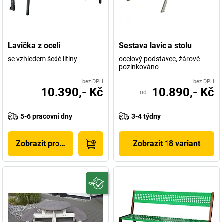
Lavička z oceli
Sestava lavic a stolu
se vzhledem šedé litiny
ocelový podstavec, žárově
pozinkováno
bez DPH
bez DPH
10.390,- Kč
10.890,- Kč
od
5-6 pracovní dny
3-4 týdny
Zobrazit produkt
Zobrazit 18 variant