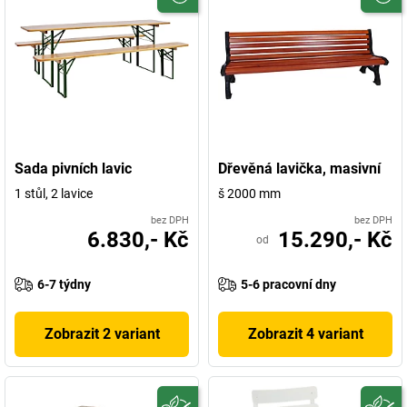
Sada pivních lavic
Dřevěná lavička, masivní
1 stůl, 2 lavice
š 2000 mm
bez DPH
bez DPH
6.830,- Kč
15.290,- Kč
od
6-7 týdny
5-6 pracovní dny
Zobrazit 2 variant
Zobrazit 4 variant