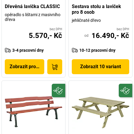
Dřevěná lavička CLASSIC
Sestava stolu a laviček
pro 8 osob
opěradlo s lištami z masivního
dřeva
jehličnaté dřevo
bez DPH
bez DPH
5.570,- Kč
16.490,- Kč
od
3-4 pracovní dny
10-12 pracovní dny
Zobrazit produkt
Zobrazit 10 variant