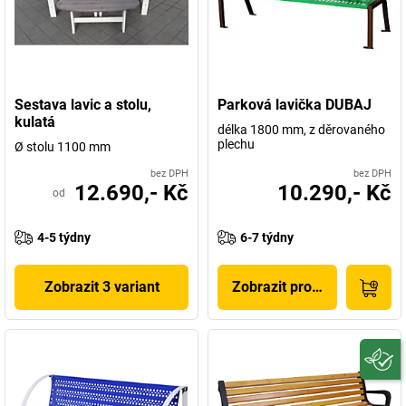
Sestava lavic a stolu,
Parková lavička DUBAJ
kulatá
délka 1800 mm, z děrovaného
plechu
Ø stolu 1100 mm
bez DPH
bez DPH
12.690,- Kč
10.290,- Kč
od
4-5 týdny
6-7 týdny
Zobrazit 3 variant
Zobrazit produkt