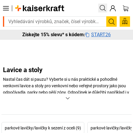
ě? Vybrané bestsellery doručíme do 72 hodin. Prohlédněte si zde naši
Hledání
START26
Získejte 15% slevu* s kódem:
Lavice a stoly
Nastal čas dát si pauzu? Vyberte si u nás praktické a pohodlné
venkovní lavice a stoly pro venkovní nebo veřejné prostory jako jsou
odpočívadla, parky nebo pěší zóny. Odpočinek je důležitý například i v
zoologické zahradě nebo zábavním parku, kde si návštěvníci rádi
odpočinou od okolního shonu na čerstvém vzduchu.
+
Zobrazit více
parkové lavičky/lavičky k sezení z oceli (9)
parkové lavičky/lavičky