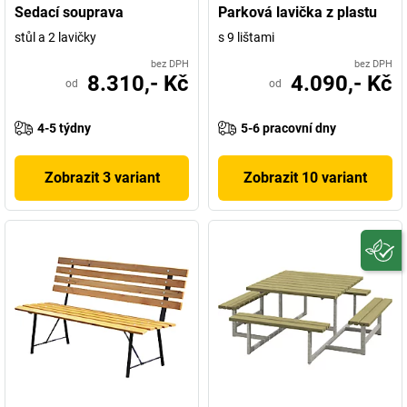
Sedací souprava
Parková lavička z plastu
stůl a 2 lavičky
s 9 lištami
bez DPH
bez DPH
8.310,- Kč
4.090,- Kč
od
od
4-5 týdny
5-6 pracovní dny
Zobrazit 3 variant
Zobrazit 10 variant