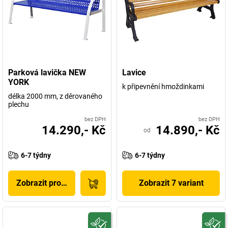
Parková lavička NEW
Lavice
YORK
k připevnění hmoždinkami
délka 2000 mm, z děrovaného
plechu
bez DPH
bez DPH
14.290,- Kč
14.890,- Kč
od
6-7 týdny
6-7 týdny
Zobrazit produkt
Zobrazit 7 variant