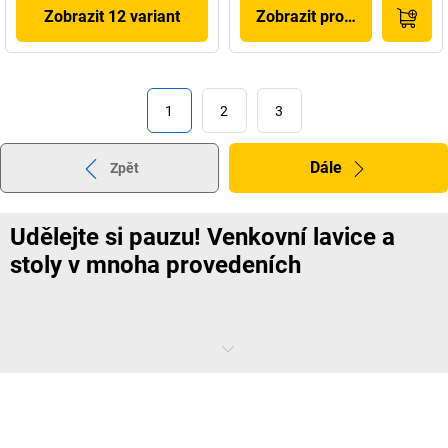
Zobrazit 12 variant
Zobrazit produkt
1
2
3
Dále
Zpět
Udělejte si pauzu! Venkovní lavice a
stoly v mnoha provedeních
Někdy je toho na nás moc a potřebujeme místo, kde bychom si
vyčistili hlavu. Aby se zaměstnanci, zákazníci i návštěvníci cítili dobře i
pod širým nebem, nabízí
kaiserkraft
kvalitní sortiment venkovního
nábytku k odpočinku. Všechny venkovní stoly, lavice a kombinované
sedací venkovní sety jsou jsou vyrobeny z kvalitních materiálů a jsou