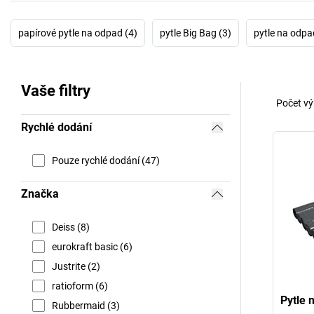
papírové pytle na odpad (4)
pytle Big Bag (3)
pytle na odpa
Vaše filtry
Počet vý
Rychlé dodání
Pouze rychlé dodání (47)
Značka
Deiss (8)
eurokraft basic (6)
Justrite (2)
ratioform (6)
Pytle 
Rubbermaid (3)