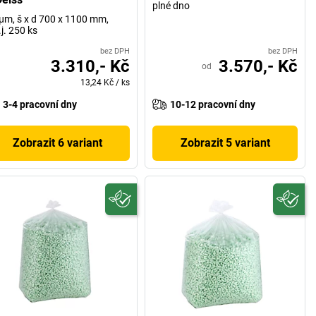
plné dno
µm, š x d 700 x 1100 mm,
.j. 250 ks
bez DPH
bez DPH
3.310,- Kč
3.570,- Kč
od
13,24 Kč
/
ks
3-4 pracovní dny
10-12 pracovní dny
Zobrazit 6 variant
Zobrazit 5 variant