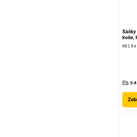
Sáčky
koše,
60 l, š
3-4
Zobr