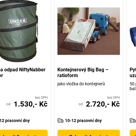
na odpad NiftyNabber
Kontejnerový Big Bag –
Py
er
ratioform
uz
jako vložka do kontejnerů
50 
bal
bez DPH
bez DPH
1.530,- Kč
2.720,- Kč
od
od
12 pracovní dny
10-12 pracovní dny