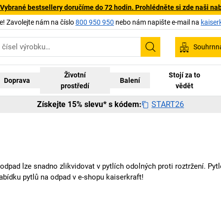
 Vybrané bestsellery doručíme do 72 hodin. Prohlédněte si zde naši na
 Zavolejte nám na číslo
800 950 950
nebo nám napište e-mail na
kaiser
Souhrnn
Hledání
Životní
Stojí za to
Doprava
Balení
prostředí
vědět
START26
Získejte 15% slevu* s kódem:
odpad lze snadno zlikvidovat v pytlích odolných proti roztržení. Pyt
abídku pytlů na odpad v e-shopu
kaiserkraft
!