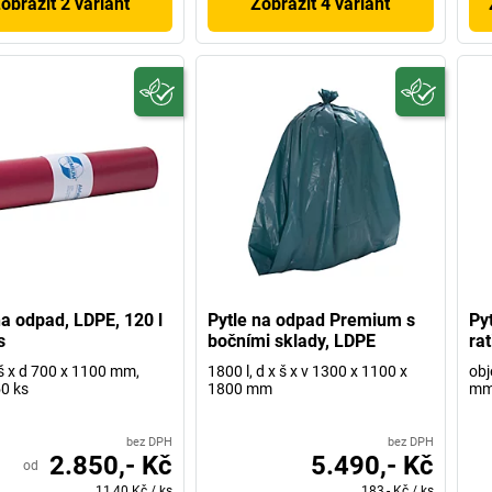
obrazit 2 variant
Zobrazit 4 variant
na odpad, LDPE, 120 l
Pytle na odpad Premium s
Pyt
s
bočními sklady, LDPE
ra
š x d 700 x 1100 mm,
1800 l, d x š x v 1300 x 1100 x
obj
50 ks
1800 mm
m
bez DPH
bez DPH
2.850,- Kč
5.490,- Kč
od
11,40 Kč
/
ks
183,- Kč
/
ks