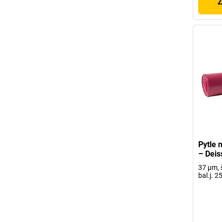
Z
Pytle 
– Deis
37 µm, 
bal.j. 2