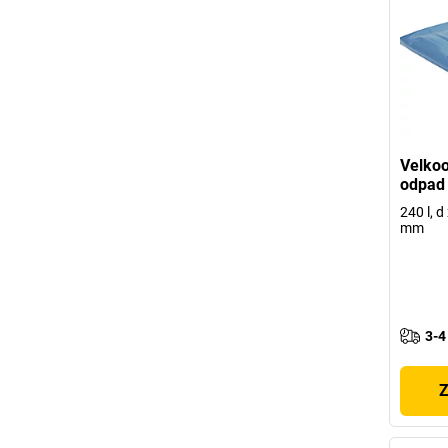
Velkoo
odpad
240 l, d
mm
3-4
Z