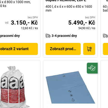
š x d 800 x 1000 mm,
50 ks
400 l, d x š x v 600 x 450 x 1600
60 
mm
bal
bez DPH
bez DPH
3.150,- Kč
5.490,- Kč
od
12,60 Kč
/
ks
54,90 Kč
/
ks
 pracovní dny
3-4 pracovní dny
obrazit 2 variant
Zobrazit produkt