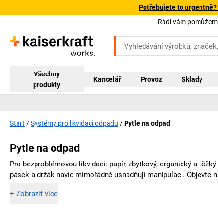
Potřebujete to urgentně?
Rádi vám pomůžeme!
Všechny
Kancelář
Provoz
Sklady
produkty
Start
Systémy pro likvidaci odpadu
Pytle na odpad
Pytle na odpad
Pro bezproblémovou likvidaci: papír, zbytkový, organický a těžký 
pásek a držák navíc mimořádně usnadňují manipulaci. Objevte n
+
Zobrazit více