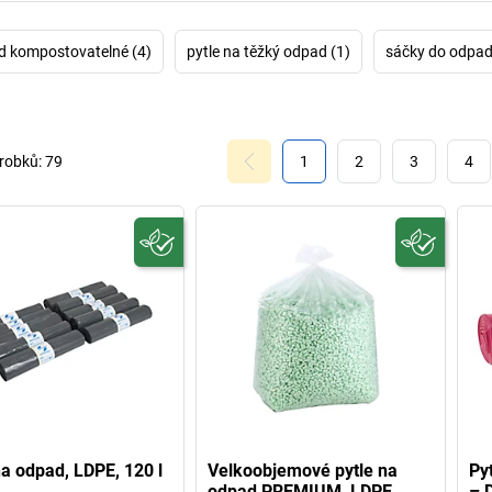
d kompostovatelné (4)
pytle na těžký odpad (1)
sáčky do odpad
robků:
79
1
2
3
4
na odpad, LDPE, 120 l
Velkoobjemové pytle na
Py
odpad PREMIUM, LDPE
– 