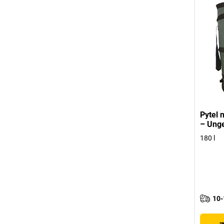
Pytel 
– Ung
180 l
10-