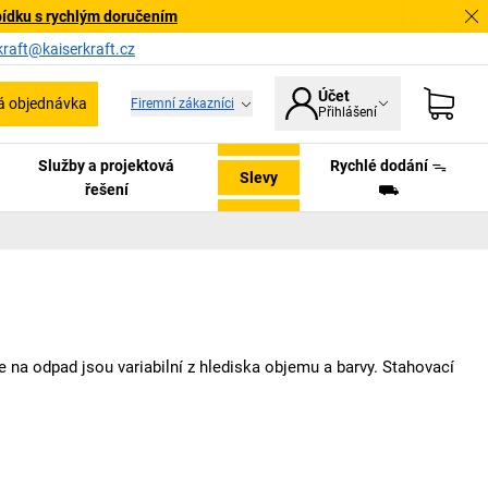
bídku s rychlým doručením
kraft@kaiserkraft.cz
Účet
á objednávka
Firemní zákazníci
Přihlášení
Služby a projektová
Rychlé dodání ᯓ
Slevy
řešení
⛟
le na odpad jsou variabilní z hlediska objemu a barvy. Stahovací