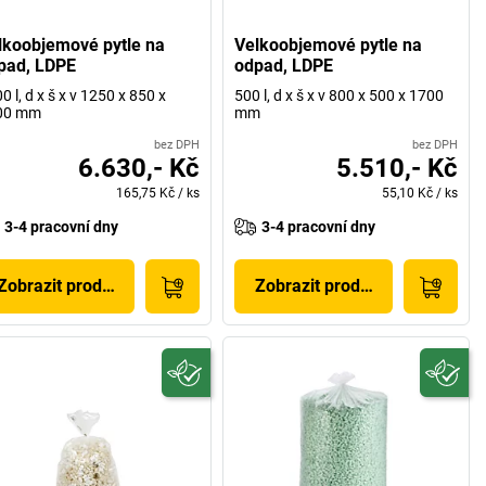
lkoobjemové pytle na
Velkoobjemové pytle na
pad, LDPE
odpad, LDPE
0 l, d x š x v 1250 x 850 x
500 l, d x š x v 800 x 500 x 1700
00 mm
mm
bez DPH
bez DPH
6.630,- Kč
5.510,- Kč
165,75 Kč
/
ks
55,10 Kč
/
ks
3-4 pracovní dny
3-4 pracovní dny
Zobrazit produkt
Zobrazit produkt