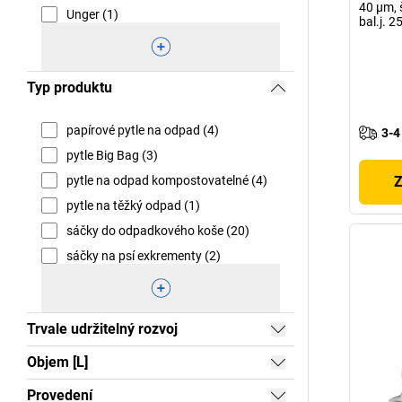
40 µm, 
Unger (1)
bal.j. 2
Typ produktu
papírové pytle na odpad (4)
3-4
pytle Big Bag (3)
pytle na odpad kompostovatelné (4)
Z
pytle na těžký odpad (1)
sáčky do odpadkového koše (20)
sáčky na psí exkrementy (2)
Trvale udržitelný rozvoj
Objem [L]
Provedení