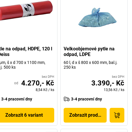
tle na odpad, HDPE, 120 l
Velkoobjemové pytle na
Deiss
odpad, LDPE
µm, š x d 700 x 1100 mm,
60 l, d x š 800 x 600 mm, bal.j.
.j. 500 ks
250 ks
bez DPH
bez DPH
4.270,- Kč
3.390,- Kč
od
8,54 Kč
/
ks
13,56 Kč
/
ks
3-4 pracovní dny
3-4 pracovní dny
Zobrazit 6 variant
Zobrazit produkt