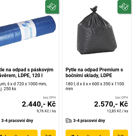
tle na odpad s páskovým
Pytle na odpad Premium s
ávěrem, LDPE, 120 l
bočními sklady, LDPE
µm, š x d 720 x 1000 mm,
180 l, d x š x v 600 x 350 x 1100
.j. 250 ks
mm
bez DPH
bez DPH
2.440,- Kč
2.570,- Kč
9,76 Kč
/
ks
12,85 Kč
/
ks
3-4 pracovní dny
3-4 pracovní dny