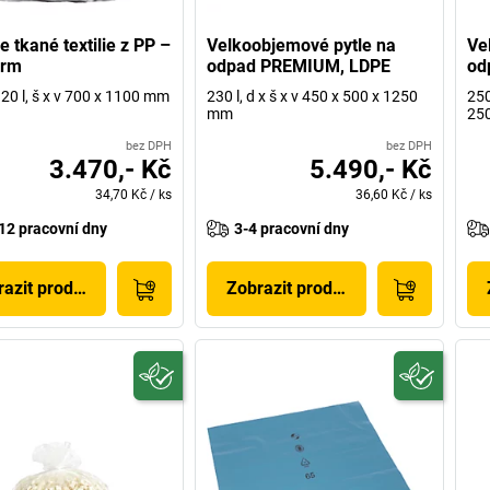
e tkané textilie z PP –
Velkoobjemové pytle na
Ve
orm
odpad PREMIUM, LDPE
od
20 l, š x v 700 x 1100 mm
230 l, d x š x v 450 x 500 x 1250
250
mm
25
bez DPH
bez DPH
3.470,- Kč
5.490,- Kč
34,70 Kč
/
ks
36,60 Kč
/
ks
12 pracovní dny
3-4 pracovní dny
azit produkt
Zobrazit produkt