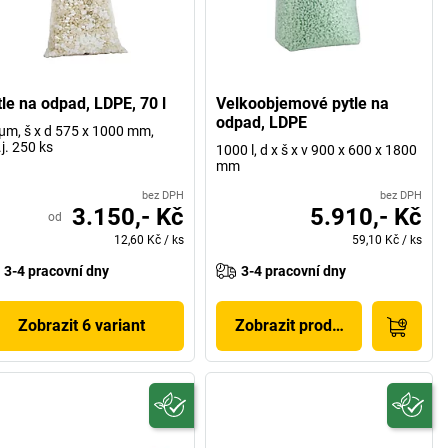
tle na odpad, LDPE, 70 l
Velkoobjemové pytle na
odpad, LDPE
µm, š x d 575 x 1000 mm,
.j. 250 ks
1000 l, d x š x v 900 x 600 x 1800
mm
bez DPH
bez DPH
3.150,- Kč
5.910,- Kč
od
12,60 Kč
/
ks
59,10 Kč
/
ks
3-4 pracovní dny
3-4 pracovní dny
Zobrazit 6 variant
Zobrazit produkt