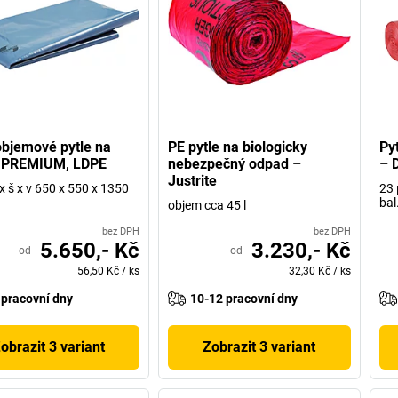
bjemové pytle na
PE pytle na biologicky
Py
 PREMIUM, LDPE
nebezpečný odpad –
– 
Justrite
 x š x v 650 x 550 x 1350
23 
bal
objem cca 45 l
bez DPH
bez DPH
5.650,- Kč
3.230,- Kč
od
od
56,50 Kč
/
ks
32,30 Kč
/
ks
 pracovní dny
10-12 pracovní dny
obrazit 3 variant
Zobrazit 3 variant