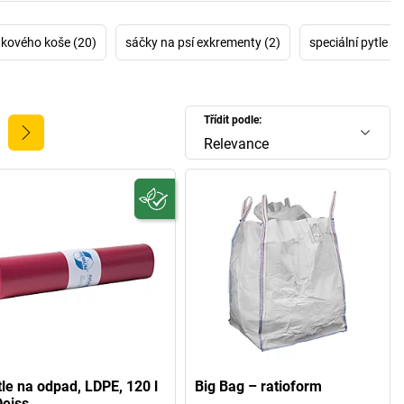
kového koše (20)
sáčky na psí exkrementy (2)
speciální pytle n
Třídit podle:
Relevance
tle na odpad, LDPE, 120 l
Big Bag – ratioform
Deiss