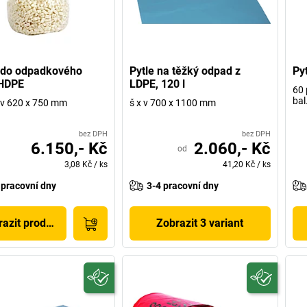
 do odpadkového
Pytle na těžký odpad z
Py
 HDPE
LDPE, 120 l
60 
bal
 x v 620 x 750 mm
š x v 700 x 1100 mm
bez DPH
bez DPH
6.150,- Kč
2.060,- Kč
od
3,08 Kč
/
ks
41,20 Kč
/
ks
 pracovní dny
3-4 pracovní dny
azit produkt
Zobrazit 3 variant