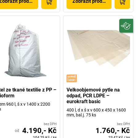
Zobrazit produkt
Zobrazit produkt
el ze tkané textilie z PP –
Velkoobjemové pytle na
tioform
odpad, PCR LDPE –
eurokraft basic
em 960 l, š x v 1400 x 2200
m
400 l, d x š x v 600 x 450 x 1600
mm, bal.j. 75 ks
bez DPH
bez DPH
4.190,- Kč
1.760,- Kč
od
104,75 Kč
/
ks
23,47 Kč
/
ks