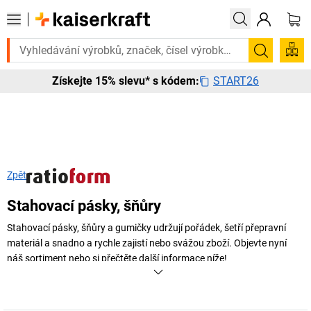
Potřebujete to urgentně? Vybrané bestsellery doru
Hledání
START26
Získejte 15% slevu* s kódem:
Zpět
Stahovací pásky, šňůry
Stahovací pásky, šňůry a gumičky udržují pořádek, šetří přepravní
materiál a snadno a rychle zajistí nebo svážou zboží. Objevte nyní
náš sortiment nebo si přečtěte další informace níže!
+
Zobrazit více