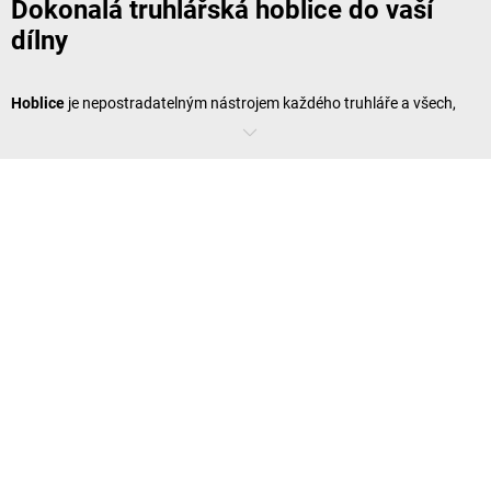
Dokonalá truhlářská hoblice do vaší
dílny
Hoblice
je nepostradatelným nástrojem každého truhláře a všech,
kdo pracují se dřevem. Nabízí nejen stabilní pracovní plochu, ale také
řadu funkcí, které výrazně usnadňují práci se dřevem. V našem
sortimentu najdete široký výběr hoblic, které umožňují bezpečné
upevnění dřeva, takže je možné přesné hoblování, řezání, broušení a
lepení. Naše hoblice se vyznačují robustní konstrukcí, kvalitními
materiály a promyšlenými funkcemi, které potěší jak hobby
řemeslníky, tak i profesionální truhláře. Zjistěte více informací o
různých modelech a najděte si ideální hoblici pro svou dílnu.
Co je to hoblice?
Hoblice
je robustní kus nábytku, který byl speciálně navržen pro práci
se dřevem. Poskytuje stabilní a bezpečnou pracovní plochu, na které
lze upevňovat a opracovávat kusy dřeva. Hoblice je vybavena