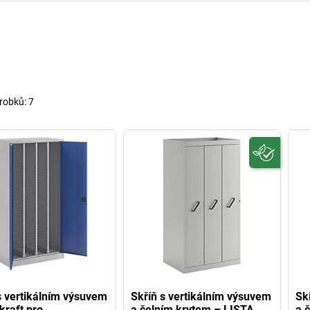
robků:
7
s vertikálním výsuvem
Skříň s vertikálním výsuvem
Sk
kraft pro
a čelním krytem – LISTA
a 