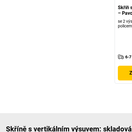
Skříň 
– Pav
se 2 vý
policem
6-7
Z
Skříně s vertikálním výsuvem: skladová