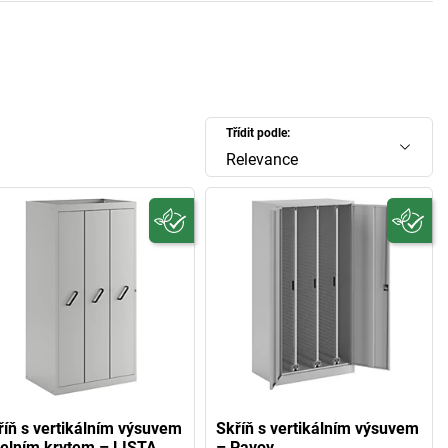
Třídit podle:
Relevance
říň s vertikálním výsuvem
Skříň s vertikálním výsuvem
čelním krytem – LISTA
– Pavoy