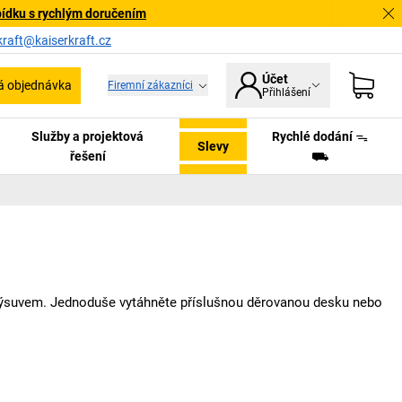
bídku s rychlým doručením
kraft@kaiserkraft.cz
Účet
á objednávka
Firemní zákazníci
Přihlášení
Služby a projektová
Rychlé dodání ᯓ
Slevy
řešení
⛟
ím výsuvem. Jednoduše vytáhněte příslušnou děrovanou desku nebo