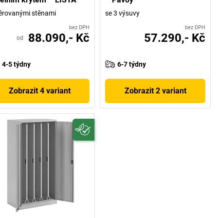
ěrovanými stěnami
se 3 výsuvy
bez DPH
bez DPH
88.090,- Kč
57.290,- Kč
od
4-5 týdny
6-7 týdny
Zobrazit 4 variant
Zobrazit 2 variant