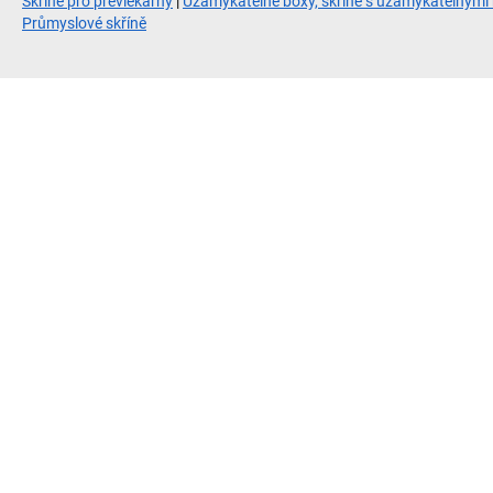
Skříně pro převlékárny
|
Uzamykatelné boxy, skříně s uzamykatelnými
Průmyslové skříně