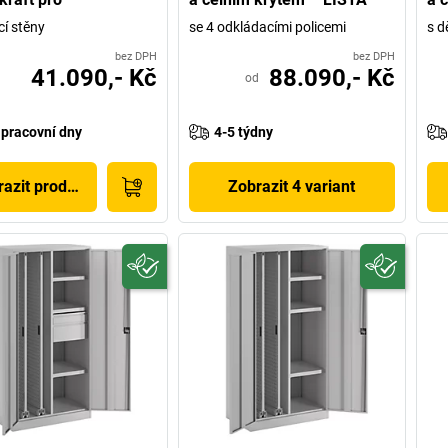
cí stěny
se 4 odkládacími policemi
s d
bez DPH
bez DPH
41.090,- Kč
88.090,- Kč
od
 pracovní dny
4-5 týdny
azit produkt
Zobrazit 4 variant