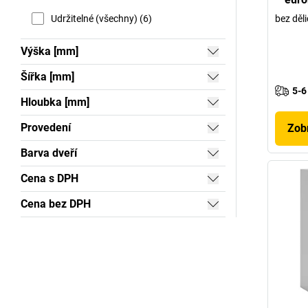
Udržitelné (všechny) (6)
bez děli
Výška [mm]
Šířka [mm]
5-6
Hloubka [mm]
Provedení
Zobr
Barva dveří
Cena s DPH
Cena bez DPH