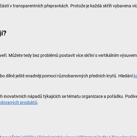
učástí v transparentních přepravkách. Protože je každá skříň vybavena v
jí?
ří. Můžete tedy bez problémů postavit více skříní s vertikálním výsuvem d
ebo dílně ještě snadněji pomocí různobarevných předních krytů. Hledání
k
h inovativních nápadů týkajících se tématu organizace a pořádku. Podíve
žadovaných produktů
.