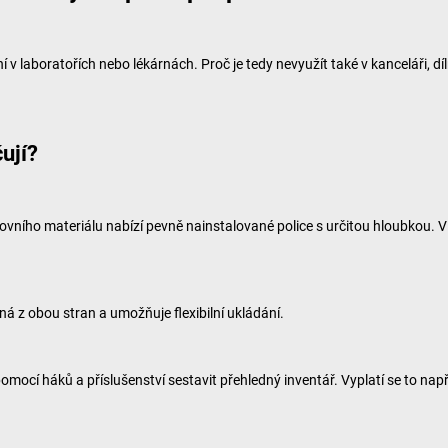
v laboratořích nebo lékárnách. Proč je tedy nevyužít také v kanceláři, díl
ují?
ního materiálu nabízí pevně nainstalované police s určitou hloubkou. V ni
pná z obou stran a umožňuje flexibilní ukládání.
cí háků a příslušenství sestavit přehledný inventář. Vyplatí se to napří