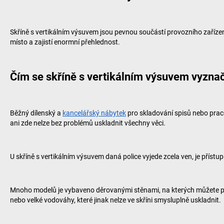
Skříně s vertikálním výsuvem jsou pevnou součástí provozního zařízení 
místo a zajistí enormní přehlednost.
Čím se skříně s vertikálním výsuvem vyznač
Běžný dílenský a
kancelářský nábytek
pro skladování spisů nebo pracov
ani zde nelze bez problémů uskladnit všechny věci.
U skříně s vertikálním výsuvem daná police vyjede zcela ven, je přístu
Mnoho modelů je vybaveno děrovanými stěnami, na kterých můžete pomo
nebo velké vodováhy, které jinak nelze ve skříni smysluplně uskladnit.