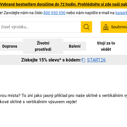
 Vybrané bestsellery doručíme do 72 hodin. Prohlédněte si zde naši na
 Zavolejte nám na číslo
800 950 950
nebo nám napište e-mail na
kaiser
Souhrnn
Hledání
Životní
Stojí za to
Doprava
Balení
prostředí
vědět
START26
Získejte 15% slevu* s kódem:
porou místa? To zní jako jasný příklad pro naše skříně s vertikáln
akové skříně s vertikálním výsuvem vejde!