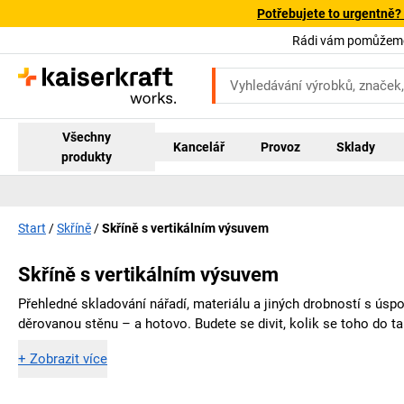
Potřebujete to urgentně?
Rádi vám pomůžeme!
Všechny
Kancelář
Provoz
Sklady
produkty
Start
Skříně
Skříně s vertikálním výsuvem
Skříně s vertikálním výsuvem
Přehledné skladování nářadí, materiálu a jiných drobností s ús
děrovanou stěnu – a hotovo. Budete se divit, kolik se toho do t
+
Zobrazit více