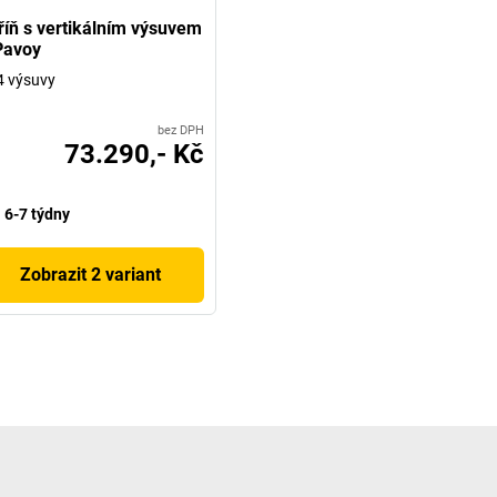
říň s vertikálním výsuvem
Pavoy
4 výsuvy
bez DPH
73.290,- Kč
6-7 týdny
Zobrazit 2 variant