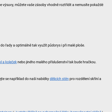
íce výsuvy, můžete vaše zásoby vhodně roztřídit a nemusíte pokaždé
o řady a optimálně tak využít půdorys i při malé ploše.
ol a koleček
nebo jiného malého příslušenství tak bude hračkou.
jte se například do naší nabídky
dělicích stěn
pro rozdělení skříní a