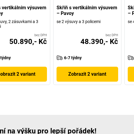
s vertikálním výsuvem
Skříň s vertikálním výsuvem
Sk
oy
– Pavoy
– 
suvy, 2 zásuvkami a 3
se 2 výsuvy a 3 policemi
se 
i
bez DPH
bez DPH
50.890,- Kč
48.390,- Kč
 týdny
6-7 týdny
obrazit 2 variant
Zobrazit 2 variant
ní na výšku pro lepší pořádek!