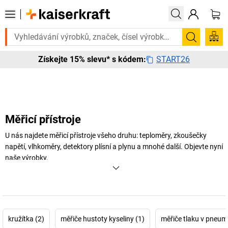
otřebujete to urgentně? Vybrané bestsellery doručíme do 72 hodin. Pr
Hledání
START26
Získejte 15% slevu* s kódem:
Měřicí přístroje
U nás najdete měřicí přístroje všeho druhu: teploměry, zkoušečky
napětí, vlhkoměry, detektory plísní a plynu a mnohé další. Objevte nyní
naše výrobky.
+
Zobrazit více
kružítka (2)
měřiče hustoty kyseliny (1)
měřiče tlaku v pneum