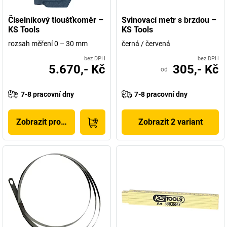
Číselníkový tloušťkoměr –
Svinovací metr s brzdou –
KS Tools
KS Tools
rozsah měření 0 – 30 mm
černá / červená
bez DPH
bez DPH
5.670,- Kč
305,- Kč
od
7-8 pracovní dny
7-8 pracovní dny
Zobrazit produkt
Zobrazit 2 variant