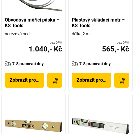
Obvodová měřicí páska –
Plastový skládací metr –
KS Tools
KS Tools
nerezová ocel
délka 2 m
bez DPH
bez DPH
1.040,- Kč
565,- Kč
7-8 pracovní dny
7-8 pracovní dny
Zobrazit produkt
Zobrazit produkt