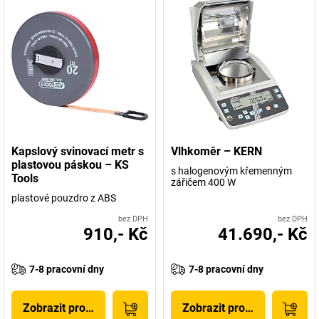
Kapslový svinovací metr s
Vlhkoměr – KERN
plastovou páskou – KS
s halogenovým křemenným
Tools
zářičem 400 W
plastové pouzdro z ABS
bez DPH
bez DPH
910,- Kč
41.690,- Kč
7-8 pracovní dny
7-8 pracovní dny
Zobrazit produkt
Zobrazit produkt