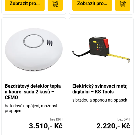
Zobrazit produkt
Zobrazit produkt
Bezdrátový detektor tepla
Elektrický svinovací metr,
a kouře, sada 2 kusů –
digitální – KS Tools
CEMO
s brzdou a sponou na opasek
bateriové napájení, možnost
propojení
bez DPH
bez DPH
3.510,- Kč
2.220,- Kč