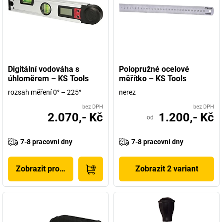
Digitální vodováha s
Polopružné ocelové
úhloměrem – KS Tools
měřítko – KS Tools
rozsah měření 0° – 225°
nerez
bez DPH
bez DPH
2.070,- Kč
1.200,- Kč
od
7-8 pracovní dny
7-8 pracovní dny
Zobrazit produkt
Zobrazit 2 variant