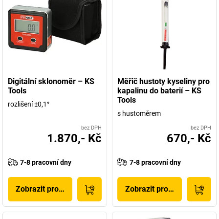
Digitální sklonoměr – KS
Měřič hustoty kyseliny pro
Tools
kapalinu do baterií – KS
Tools
rozlišení ±0,1°
s hustoměrem
bez DPH
bez DPH
1.870,- Kč
670,- Kč
7-8 pracovní dny
7-8 pracovní dny
Zobrazit produkt
Zobrazit produkt