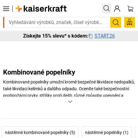
 to urgentně? Vybrané bestsellery doručíme do 72 hodin. Prohlédněte s
Hledání
START26
Získejte 15% slevu* s kódem:
Kombinované popelníky
Kombinované popelníky umožní kromě bezpečné likvidace nedopalků,
také likvidaci kelímků a dalšího odpadu. Oceníte také bezpečnostní
protipožární prvky, stříšky proti dešti, různé způsoby upevnění a
široký výběr materiálů a barev. Vyberte si vhodný odpadkový koš s
popelníkem pro Váš vstupní prostor.
V této kategorii nabízíme výrobky značek
Hailo
.
nástěnné kombinované popelníky (5)
nástěnné popelníky (1)
+
Zobrazit více