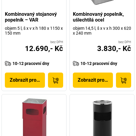
Kombinovaný stojanový
Kombinovaný popelník,
popelník – VAR
ušlechtilá ocel
objem 5 l, š x v x h 180 x 1150 x
objem 14,5 l, š x v x h 300 x 620
150 mm
x 240 mm
bez DPH
bez DPH
12.690,- Kč
3.830,- Kč
10-12 pracovní dny
10-12 pracovní dny
Zobrazit produkt
Zobrazit produkt