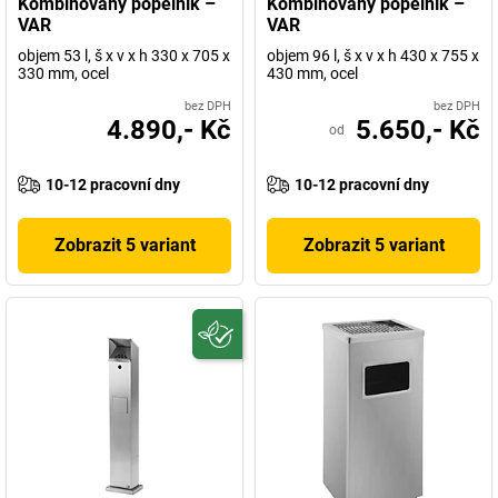
Kombinovaný popelník –
Kombinovaný popelník –
VAR
VAR
objem 53 l, š x v x h 330 x 705 x
objem 96 l, š x v x h 430 x 755 x
330 mm, ocel
430 mm, ocel
bez DPH
bez DPH
4.890,- Kč
5.650,- Kč
od
10-12 pracovní dny
10-12 pracovní dny
Zobrazit 5 variant
Zobrazit 5 variant