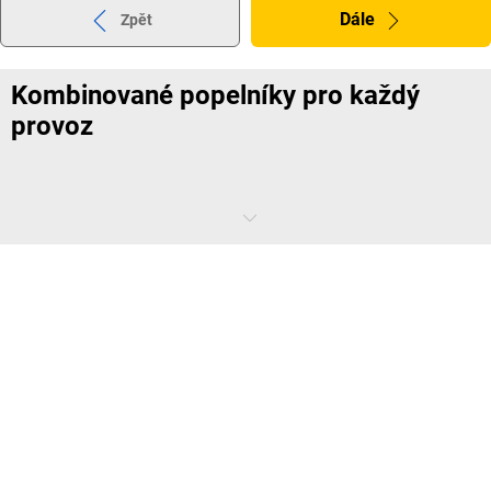
Dále
Zpět
Kombinované popelníky pro každý
provoz
Kombinované popelníky
naleznete v e-shopu KAISER+KRAFT v
mnoha různých provedeních. Nabízíme například
popelníky s
praktickou vložkou, kterou lze naplnit pískem
. Tento kombinovaný
popelník se vyznačuje atraktivním designem, pozinkovaným sítem a
korpusem z ocelového plechu s kvalitním práškovým vypalovaným
lakem.
Nádoby na papír a na směsný odpad s funkcí zhášení plamenů
jsou
rovněž součástí online nabídky KAISER+KRAFT. Při vznícení obsahu u
těchto nádob dochází k udušení ohně díky speciální hasicí hlavě.