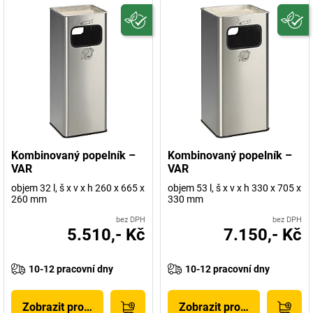
Kombinovaný popelník –
Kombinovaný popelník –
VAR
VAR
objem 32 l, š x v x h 260 x 665 x
objem 53 l, š x v x h 330 x 705 x
260 mm
330 mm
bez DPH
bez DPH
5.510,- Kč
7.150,- Kč
10-12 pracovní dny
10-12 pracovní dny
Zobrazit produkt
Zobrazit produkt