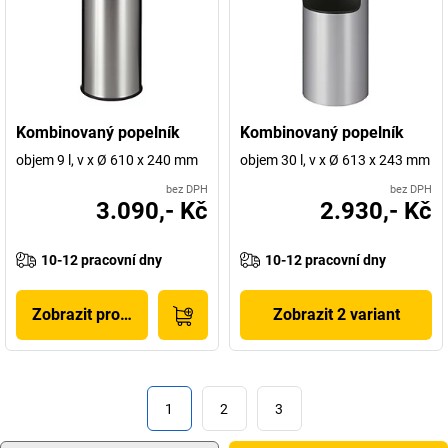
Kombinovaný popelník
Kombinovaný popelník
objem 9 l, v x Ø 610 x 240 mm
objem 30 l, v x Ø 613 x 243 mm
bez DPH
bez DPH
3.090,- Kč
2.930,- Kč
10-12 pracovní dny
10-12 pracovní dny
Zobrazit produkt
Zobrazit 2 variant
1
2
3