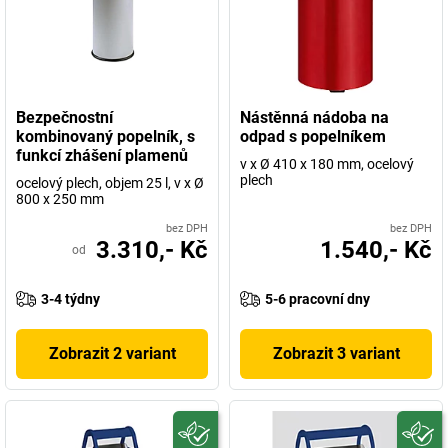
Bezpečnostní
Nástěnná nádoba na
kombinovaný popelník, s
odpad s popelníkem
funkcí zhášení plamenů
v x Ø 410 x 180 mm, ocelový
plech
ocelový plech, objem 25 l, v x Ø
800 x 250 mm
bez DPH
bez DPH
3.310,- Kč
1.540,- Kč
od
3-4 týdny
5-6 pracovní dny
Zobrazit 2 variant
Zobrazit 3 variant