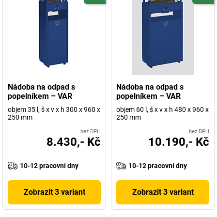
Nádoba na odpad s
Nádoba na odpad s
popelníkem – VAR
popelníkem – VAR
objem 35 l, š x v x h 300 x 960 x
objem 60 l, š x v x h 480 x 960 x
250 mm
250 mm
bez DPH
bez DPH
8.430,- Kč
10.190,- Kč
10-12 pracovní dny
10-12 pracovní dny
Zobrazit 3 variant
Zobrazit 3 variant