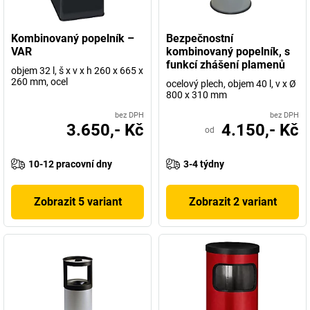
Kombinovaný popelník –
Bezpečnostní
VAR
kombinovaný popelník, s
funkcí zhášení plamenů
objem 32 l, š x v x h 260 x 665 x
260 mm, ocel
ocelový plech, objem 40 l, v x Ø
800 x 310 mm
bez DPH
bez DPH
3.650,- Kč
4.150,- Kč
od
10-12 pracovní dny
3-4 týdny
Zobrazit 5 variant
Zobrazit 2 variant