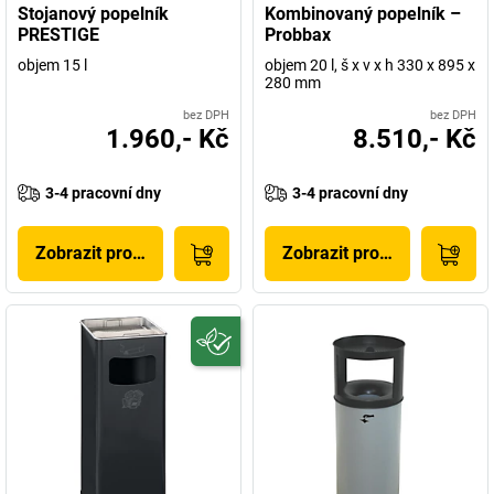
Stojanový popelník
Kombinovaný popelník –
PRESTIGE
Probbax
objem 15 l
objem 20 l, š x v x h 330 x 895 x
280 mm
bez DPH
bez DPH
1.960,- Kč
8.510,- Kč
3-4 pracovní dny
3-4 pracovní dny
Zobrazit produkt
Zobrazit produkt