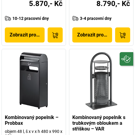
5.870,- Kč
8.790,- Kč
10-12 pracovní dny
3-4 pracovní dny
Zobrazit produkt
Zobrazit produkt
Kombinovaný popelník –
Kombinovaný popelník s
Probbax
trubkovým obloukem a
stříškou – VAR
objem 48 l, š x v x h 480 x 990 x