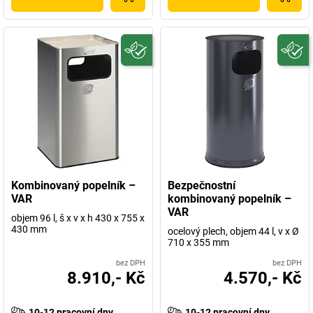
Kombinovaný popelník –
Bezpečnostní
VAR
kombinovaný popelník –
VAR
objem 96 l, š x v x h 430 x 755 x
430 mm
ocelový plech, objem 44 l, v x Ø
710 x 355 mm
bez DPH
bez DPH
8.910,- Kč
4.570,- Kč
10-12 pracovní dny
10-12 pracovní dny