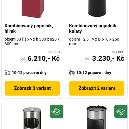
Kombinovaný popelník,
Kombinovaný popelník,
hliník
kulatý
objem 50 l, š x v x h 300 x 820 x
objem 12,5 l, v x Ø 610 x 250
300 mm
mm
bez DPH
bez DPH
6.210,- Kč
3.230,- Kč
od
od
10-12 pracovní dny
10-12 pracovní dny
Zobrazit 3 variant
Zobrazit 2 variant