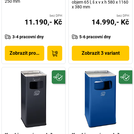
250 mm
objem 65 l, š x v x h 580 x 1160
x 380 mm
bez DPH
bez DPH
11.190,- Kč
14.990,- Kč
3-4 pracovní dny
5-6 pracovní dny
Zobrazit produkt
Zobrazit 3 variant