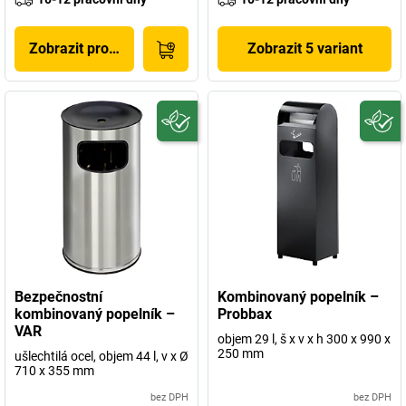
Zobrazit produkt
Zobrazit 5 variant
Bezpečnostní
Kombinovaný popelník –
kombinovaný popelník –
Probbax
VAR
objem 29 l, š x v x h 300 x 990 x
250 mm
ušlechtilá ocel, objem 44 l, v x Ø
710 x 355 mm
bez DPH
bez DPH