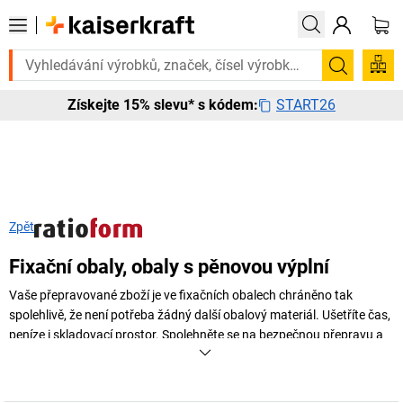
Potřebujete to urgentně? Vybrané bestsellery doručíme do 72 hodin.
Hledání
START26
Získejte 15% slevu* s kódem:
Zpět
Fixační obaly, obaly s pěnovou výplní
Vaše přepravované zboží je ve fixačních obalech chráněno tak
spolehlivě, že není potřeba žádný další obalový materiál. Ušetříte čas,
peníze i skladovací prostor. Spolehněte se na bezpečnou přepravu a
vyberte si z naší nabídky spolehlivých a udržitelných alternativ obalů.
+
Zobrazit více