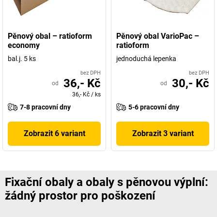
Pěnový obal – ratioform
Pěnový obal VarioPac –
economy
ratioform
bal.j. 5 ks
jednoduchá lepenka
bez DPH
bez DPH
36,- Kč
30,- Kč
od
od
36,- Kč
/
ks
7-8 pracovní dny
5-6 pracovní dny
Zobrazit 6 variant
Zobrazit 3 variant
Fixační obaly a obaly s pěnovou výplní:
žádný prostor pro poškození