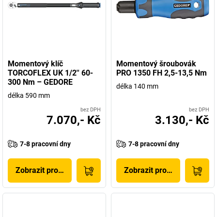
Momentový klíč
Momentový šroubovák
TORCOFLEX UK 1/2'' 60-
PRO 1350 FH 2,5-13,5 Nm
300 Nm – GEDORE
délka 140 mm
délka 590 mm
bez DPH
bez DPH
7.070,- Kč
3.130,- Kč
7-8 pracovní dny
7-8 pracovní dny
Zobrazit produkt
Zobrazit produkt