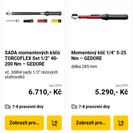
SADA momentových klíčů
Momentový klíč 1/4'' 5-25
TORCOFLEX Set 1/2'' 40-
Nm – GEDORE
200 Nm – GEDORE
délka 285 mm
vč. 3dílné sady 1/2'' rázových
utahováků
bez DPH
bez DPH
6.710,- Kč
5.290,- Kč
7-8 pracovní dny
7-8 pracovní dny
Zobrazit produkt
Zobrazit produkt