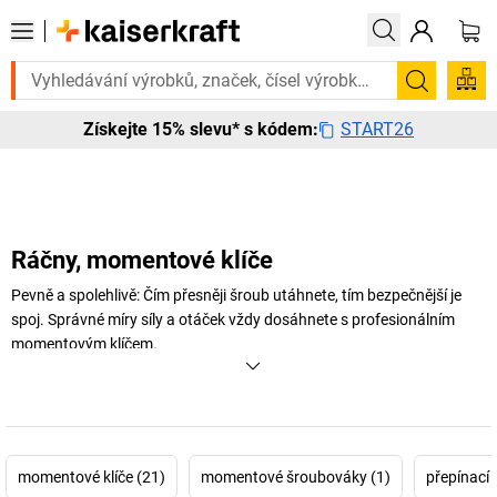
 urgentně? Vybrané bestsellery doručíme do 72 hodin. Prohlédněte si z
Hledání
START26
Získejte 15% slevu* s kódem:
Ráčny, momentové klíče
Pevně a spolehlivě: Čím přesněji šroub utáhnete, tím bezpečnější je
spoj. Správné míry síly a otáček vždy dosáhnete s profesionálním
momentovým klíčem.
+
Zobrazit více
momentové klíče (21)
momentové šroubováky (1)
přepínací 