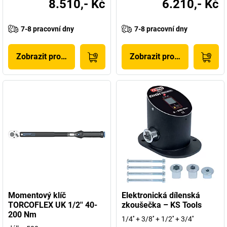
8.510,- Kč
6.210,- Kč
7-8 pracovní dny
7-8 pracovní dny
Zobrazit produkt
Zobrazit produkt
Momentový klíč
Elektronická dílenská
TORCOFLEX UK 1/2'' 40-
zkoušečka – KS Tools
200 Nm
1/4'' + 3/8'' + 1/2'' + 3/4''