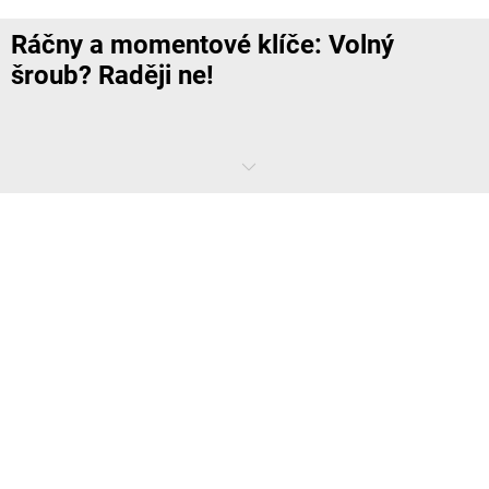
Ráčny a momentové klíče: Volný
šroub? Raději ne!
Ve vážném případě může vše záviset na pevnosti jednoho šroubu. To
platí nejen pro kola vozidel, ale i pro hlavy válců a další důležité
konstrukční součásti. Momentový klíč je nejspolehlivější volbou
nářadí pro automobilový průmysl.
Čím se vyznačuje mechanický momentový
klíč?
Šroub, resp. šroubový spoj je na strojích a vozidlech většinou
neuralgickým bodem. Působí zde komplikované poměry sil, které se
uplatňují zejména při pohybu nebo tepelném pnutí.