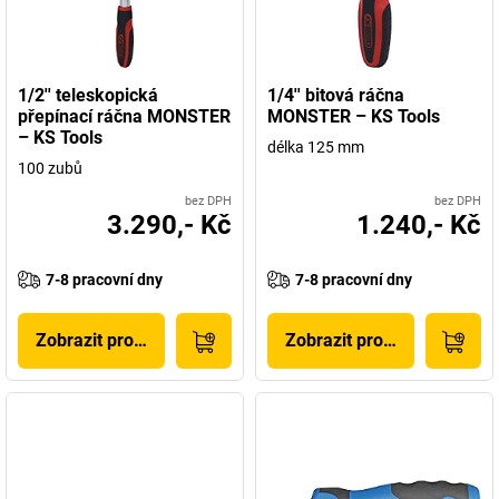
1/2'' teleskopická
1/4'' bitová ráčna
přepínací ráčna MONSTER
MONSTER – KS Tools
– KS Tools
délka 125 mm
100 zubů
bez DPH
bez DPH
3.290,- Kč
1.240,- Kč
7-8 pracovní dny
7-8 pracovní dny
Zobrazit produkt
Zobrazit produkt