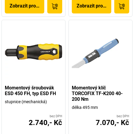
Zobrazit produkt
Zobrazit produkt
Momentový šroubovák
Momentový klíč
ESD 450 FH, typ ESD FH
TORCOFIX TF-K200 40-
200 Nm
stupnice (mechanická)
délka 495 mm
bez DPH
bez DPH
2.740,- Kč
7.070,- Kč