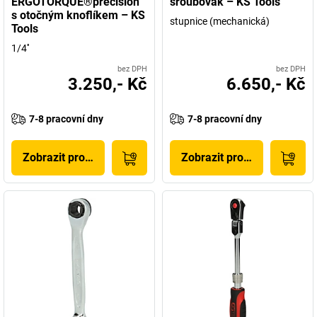
ERGOTORQUE®precision
šroubovák – KS Tools
s otočným knoflíkem – KS
stupnice (mechanická)
Tools
1/4''
bez DPH
bez DPH
3.250,- Kč
6.650,- Kč
7-8 pracovní dny
7-8 pracovní dny
Zobrazit produkt
Zobrazit produkt