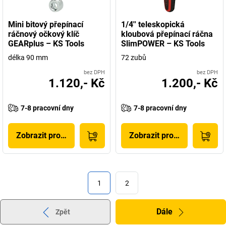
Mini bitový přepínací
1/4'' teleskopická
ráčnový očkový klíč
kloubová přepínací ráčna
GEARplus – KS Tools
SlimPOWER – KS Tools
délka 90 mm
72 zubů
bez DPH
bez DPH
1.120,- Kč
1.200,- Kč
7-8 pracovní dny
7-8 pracovní dny
Zobrazit produkt
Zobrazit produkt
1
2
Dále
Zpět