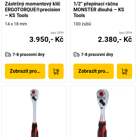
Zástrčný momentový klíč
1/2'' přepínací ráčna
ERGOTORQUE®precision
MONSTER dlouhá – KS
– KS Tools
Tools
14 x 18 mm
100 zubů
bez DPH
bez DPH
3.950,- Kč
2.380,- Kč
7-8 pracovní dny
7-8 pracovní dny
Zobrazit produkt
Zobrazit produkt