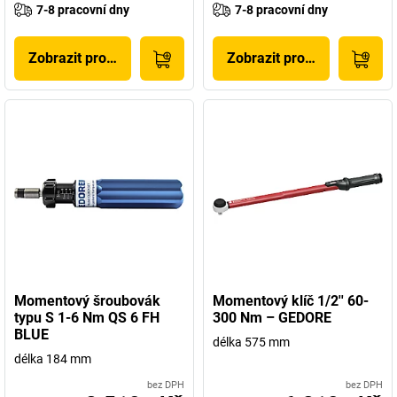
7-8 pracovní dny
7-8 pracovní dny
Zobrazit produkt
Zobrazit produkt
Momentový šroubovák
Momentový klíč 1/2'' 60-
typu S 1-6 Nm QS 6 FH
300 Nm – GEDORE
BLUE
délka 575 mm
délka 184 mm
bez DPH
bez DPH