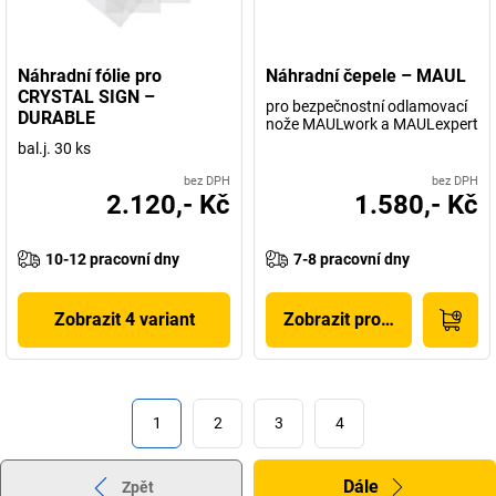
Náhradní fólie pro
Náhradní čepele – MAUL
CRYSTAL SIGN –
pro bezpečnostní odlamovací
DURABLE
nože MAULwork a MAULexpert
bal.j. 30 ks
bez DPH
bez DPH
2.120,- Kč
1.580,- Kč
10-12 pracovní dny
7-8 pracovní dny
Zobrazit 4 variant
Zobrazit produkt
1
2
3
4
Dále
Zpět