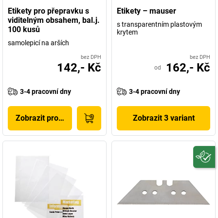
Etikety pro přepravku s
Etikety – mauser
viditelným obsahem, bal.j.
s transparentním plastovým
100 kusů
krytem
samolepicí na arších
bez DPH
bez DPH
142,- Kč
162,- Kč
od
3-4 pracovní dny
3-4 pracovní dny
Zobrazit produkt
Zobrazit 3 variant