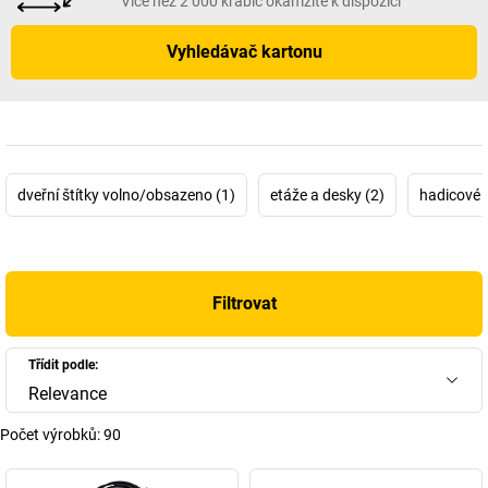
Více než 2 000 krabic okamžitě k dispozici
Vyhledávač kartonu
dveřní štítky volno/obsazeno (1)
etáže a desky (2)
hadicové f
Filtrovat
Třídit podle:
Relevance
Počet výrobků:
90