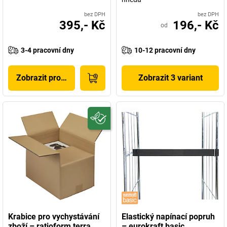
bez DPH
bez DPH
395,- Kč
196,- Kč
od
3-4 pracovní dny
10-12 pracovní dny
Zobrazit produkt
Zobrazit 3 variant
Krabice pro vychystávání
Elastický napínací popruh
zboží – ratioform terra
– eurokraft basic