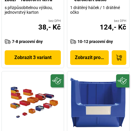
s přizpůsobitelnou výškou,
1 drátěný háček / 1 drátěné
jednovrstvý karton
očko
bez DPH
bez DPH
38,- Kč
124,- Kč
7-8 pracovní dny
10-12 pracovní dny
Zobrazit 3 variant
Zobrazit produkt