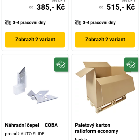
bez DPH
bez DPH
385,- Kč
515,- Kč
od
od
3-4 pracovní dny
3-4 pracovní dny
Zobrazit 2 variant
Zobrazit 2 variant
Náhradní čepel – COBA
Paletový karton –
ratioform economy
pro nůž AUTO SLIDE
hnědá