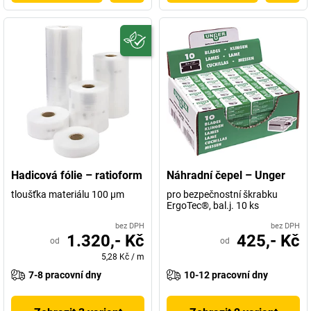
Hadicová fólie – ratioform
Náhradní čepel – Unger
tloušťka materiálu 100 µm
pro bezpečnostní škrabku
ErgoTec®, bal.j. 10 ks
bez DPH
bez DPH
1.320,- Kč
425,- Kč
od
od
5,28 Kč
/
m
7-8 pracovní dny
10-12 pracovní dny