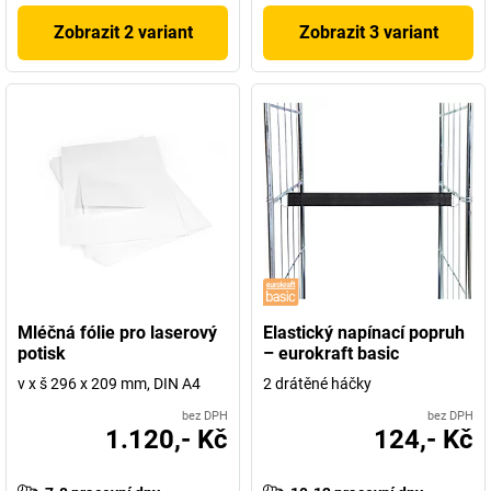
Zobrazit 2 variant
Zobrazit 3 variant
Mléčná fólie pro laserový
Elastický napínací popruh
potisk
– eurokraft basic
v x š 296 x 209 mm, DIN A4
2 drátěné háčky
bez DPH
bez DPH
1.120,- Kč
124,- Kč