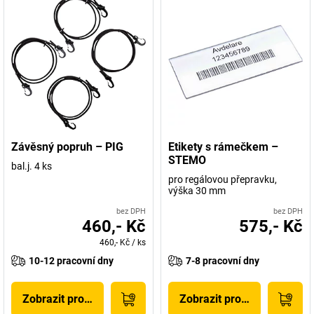
Závěsný popruh – PIG
Etikety s rámečkem –
STEMO
bal.j. 4 ks
pro regálovou přepravku,
výška 30 mm
bez DPH
bez DPH
460,- Kč
575,- Kč
460,- Kč
/
ks
10-12 pracovní dny
7-8 pracovní dny
Zobrazit produkt
Zobrazit produkt