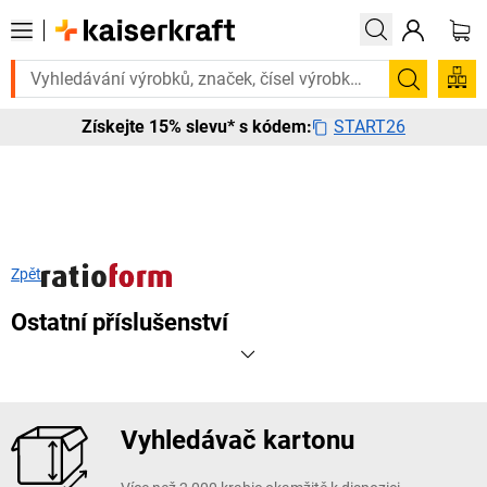
to urgentně? Vybrané bestsellery doručíme do 72 hodin. Prohlédněte s
Hledání
START26
Získejte 15% slevu* s kódem:
Zpět
Ostatní příslušenství
Vyhledávač kartonu