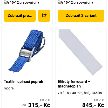
10-12 pracovní dny
10-12 pracovní dny
Zobrazit produkt
Zobrazit 2 variant
Textilní upínací popruh
Etikety ferrocard –
magnetoplan
modrá
v x š 15 x 40 mm, bal.j. 345 ks
bez DPH
bez DPH
315,- Kč
845,- Kč
od