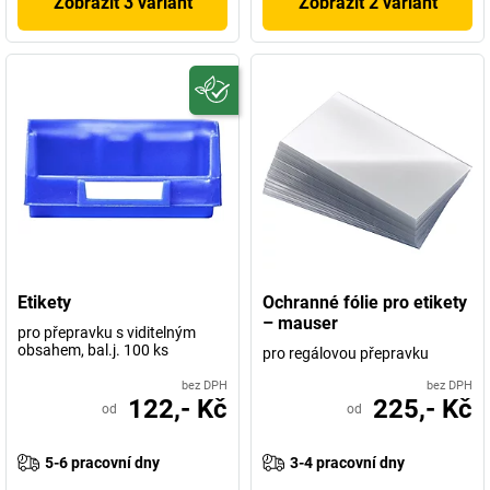
Zobrazit 3 variant
Zobrazit 2 variant
Etikety
Ochranné fólie pro etikety
– mauser
pro přepravku s viditelným
obsahem, bal.j. 100 ks
pro regálovou přepravku
bez DPH
bez DPH
122,- Kč
225,- Kč
od
od
5-6 pracovní dny
3-4 pracovní dny