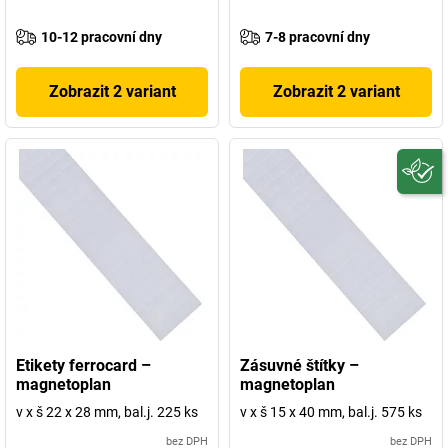
10-12 pracovní dny
7-8 pracovní dny
Zobrazit 2 variant
Zobrazit 2 variant
Etikety ferrocard –
Zásuvné štítky –
magnetoplan
magnetoplan
v x š 22 x 28 mm, bal.j. 225 ks
v x š 15 x 40 mm, bal.j. 575 ks
bez DPH
bez DPH