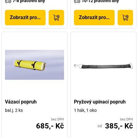
7-8 pracovní dny
10-12 pracovní dny
Zobrazit produkt
Zobrazit produkt
Vázací popruh
Pryžový upínací popruh
bal.j. 2 ks
1 hák, 1 oko
bez DPH
bez DPH
685,- Kč
385,- Kč
od