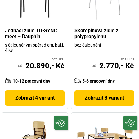
Jednací židle TO-SYNC
Skořepinová židle z
meet – Dauphin
polypropylenu
s čalouněným opěradlem, bal.j.
bez čalounění
4 ks
bez DPH
bez DPH
20.890,- Kč
2.770,- Kč
od
od
10-12 pracovní dny
5-6 pracovní dny
Zobrazit 4 variant
Zobrazit 8 variant