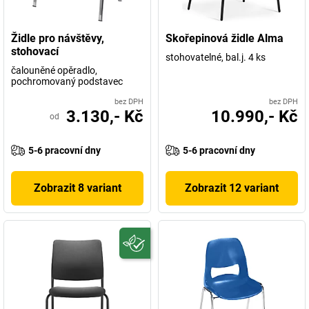
Židle pro návštěvy,
Skořepinová židle Alma
stohovací
stohovatelné, bal.j. 4 ks
čalouněné opěradlo,
pochromovaný podstavec
bez DPH
bez DPH
3.130,- Kč
10.990,- Kč
od
5-6 pracovní dny
5-6 pracovní dny
Zobrazit 8 variant
Zobrazit 12 variant