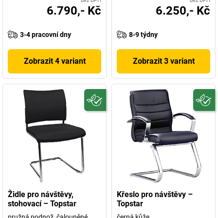
bez DPH
bez DPH
6.790,- Kč
6.250,- Kč
3-4 pracovní dny
8-9 týdny
Zobrazit 4 variant
Zobrazit 3 variant
Židle pro návštěvy,
Křeslo pro návštěvy –
stohovací – Topstar
Topstar
pružná podnož, čalouněné
černá kůže