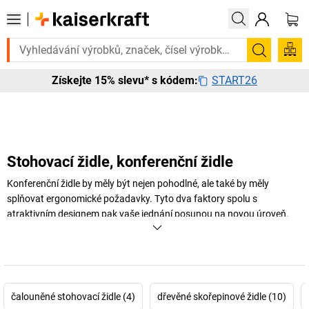
to urgentně? Vybrané bestsellery doručíme do 72 hodin. Prohlédněte s
Hledání
START26
Získejte 15% slevu* s kódem:
Stohovací židle, konferenční židle
Konferenční židle by měly být nejen pohodlné, ale také by měly
splňovat ergonomické požadavky. Tyto dva faktory spolu s
atraktivním designem pak vaše jednání posunou na novou úroveň.
+
Zobrazit více
čalouněné stohovací židle (4)
dřevěné skořepinové židle (10)