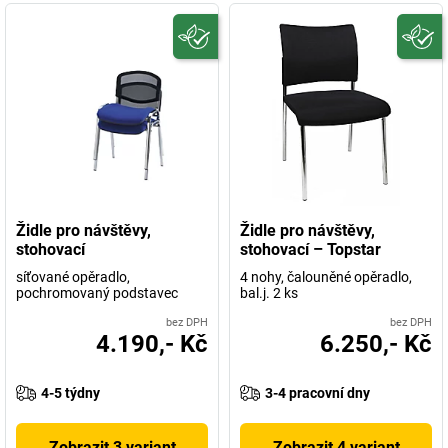
Židle pro návštěvy,
Židle pro návštěvy,
stohovací
stohovací – Topstar
síťované opěradlo,
4 nohy, čalouněné opěradlo,
pochromovaný podstavec
bal.j. 2 ks
bez DPH
bez DPH
4.190,- Kč
6.250,- Kč
4-5 týdny
3-4 pracovní dny
Zobrazit 3 variant
Zobrazit 4 variant