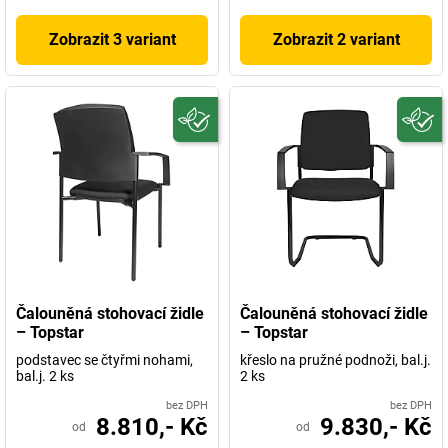
Zobrazit 3 variant
Zobrazit 2 variant
Čalouněná stohovací židle
Čalouněná stohovací židle
– Topstar
– Topstar
podstavec se čtyřmi nohami,
křeslo na pružné podnoži, bal.j.
bal.j. 2 ks
2 ks
bez DPH
bez DPH
8.810,- Kč
9.830,- Kč
od
od