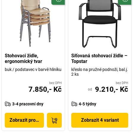
Stohovací židle,
Síťovaná stohovací židle –
ergonomický tvar
Topstar
buk / podstavec v barvě hliníku
křeslo na pružné podnoži, bal.j.
2 ks
bez DPH
bez DPH
7.850,- Kč
9.210,- Kč
od
3-4 pracovní dny
4-5 týdny
Zobrazit produkt
Zobrazit 4 variant