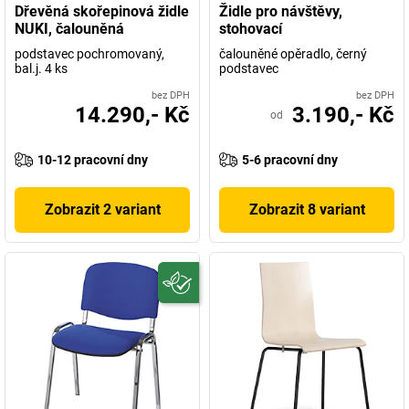
Dřevěná skořepinová židle
Židle pro návštěvy,
NUKI, čalouněná
stohovací
podstavec pochromovaný,
čalouněné opěradlo, černý
bal.j. 4 ks
podstavec
bez DPH
bez DPH
14.290,- Kč
3.190,- Kč
od
10-12 pracovní dny
5-6 pracovní dny
Zobrazit 2 variant
Zobrazit 8 variant