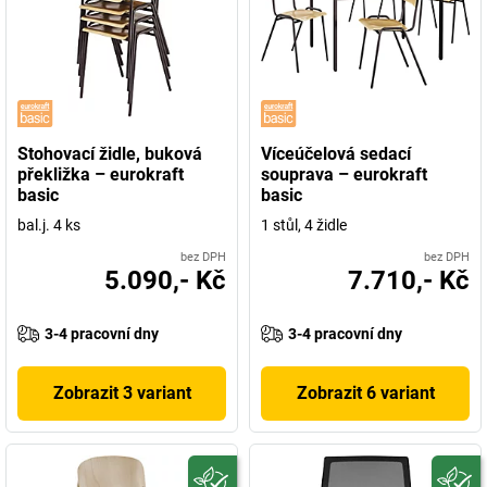
Stohovací židle, buková
Víceúčelová sedací
překližka – eurokraft
souprava – eurokraft
basic
basic
bal.j. 4 ks
1 stůl, 4 židle
bez DPH
bez DPH
5.090,- Kč
7.710,- Kč
3-4 pracovní dny
3-4 pracovní dny
Zobrazit 3 variant
Zobrazit 6 variant