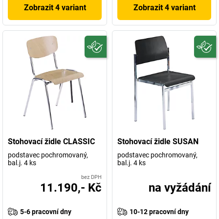
Zobrazit 4 variant
Zobrazit 4 variant
Stohovací židle CLASSIC
Stohovací židle SUSAN
podstavec pochromovaný,
podstavec pochromovaný,
bal.j. 4 ks
bal.j. 4 ks
bez DPH
11.190,- Kč
na vyžádání
5-6 pracovní dny
10-12 pracovní dny