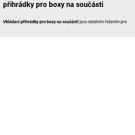
přihrádky pro boxy na součásti
Vkládací přihrádky pro boxy na součásti
jsou ideálním řešením pro
přehledné skladování všech druhů drobných součástí. Lze je flexibilně
kombinovat, vyměňovat a měnit jejich uspořádání – v závislosti na
obsahu nebo pracovním procesu. Díky standardizovaným rozměrům
přihrádky dokonale zapadají do standardních boxů a lze je snadno
vyjmout. Ať už v řemeslné dílně nebo v průmyslové výrobě: S těmito
přihrádkami zůstane vše na svém místě. Průhledné varianty nebo
barevná označení navíc usnadňují rychlou identifikaci obsahu. To
šetří drahocenný čas při přístupu k požadovaným součástem.
Více struktury se zásuvkovými
vkládacími přihrádkami
Kdo chce vnést řád do svých zásuvek, použije praktické
zásuvkové
vkládací přihrádky
. Tyto vkládací přihrádky zajistí, že nářadí,