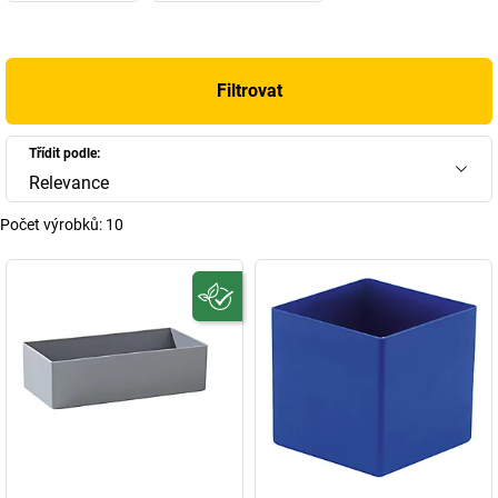
velikosti, výšky a provedení lze optimálně přizpůsobit stávajícím
úložným systémům – ať už jde o zásuvku, regálový systém nebo
přepravní box. Objevte naši nabídku vysoce kvalitních vkládacích
Filtrovat
přihrádek a vneste do svých procesů strukturu!
+
Zobrazit více
Třídit podle:
Relevance
Počet výrobků:
10