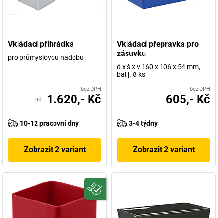
Vkládací přihrádka
Vkládací přepravka pro
zásuvku
pro průmyslovou nádobu
d x š x v 160 x 106 x 54 mm,
bal.j. 8 ks
bez DPH
bez DPH
1.620,- Kč
605,- Kč
od
10-12 pracovní dny
3-4 týdny
Zobrazit 2 variant
Zobrazit 2 variant