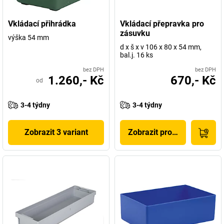
Vkládací přihrádka
Vkládací přepravka pro
zásuvku
výška 54 mm
d x š x v 106 x 80 x 54 mm,
bal.j. 16 ks
bez DPH
bez DPH
1.260,- Kč
670,- Kč
od
3-4 týdny
3-4 týdny
Zobrazit 3 variant
Zobrazit produkt