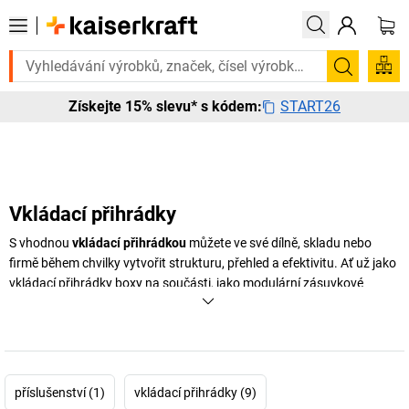
třebujete to urgentně? Vybrané bestsellery doručíme do 72 hodin. Proh
Hledání
START26
Získejte 15% slevu* s kódem:
Vkládací přihrádky
S vhodnou
vkládací přihrádkou
můžete ve své dílně, skladu nebo
firmě během chvilky vytvořit strukturu, přehled a efektivitu. Ať už jako
vkládací přihrádky boxy na součásti, jako modulární zásuvkové
vkládací přihrádky nebo v kombinaci s
nádobami Euronorm
– u
společnosti
kaiserkraft
najdete správné řešení pro každou potřebu.
Přihrádky pomáhají uchovávat drobné součásti, jako jsou šrouby,
matice nebo nářadí, přehledně oddělené a okamžitě připravené k
použití, když je potřeba. To nejen šetří čas v každodenním životě, ale
příslušenství (1)
vkládací přihrádky (9)
také zajišťuje větší bezpečnost a organizaci na pracovišti. Různé