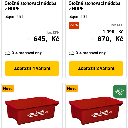
Otočná stohovací nádoba
Otočná stohovací nádoba
z HDPE
z HDPE
objem 25 l
objem 60 l
-
20
%
bez DPH
1.090,- Kč
bez DPH
645,- Kč
870,- Kč
od
od
3-4 pracovní dny
3-4 pracovní dny
Zobrazit 4 variant
Zobrazit 2 variant
Nové
Nové