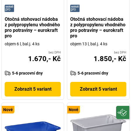
Otočná stohovací nádoba
Otočná stohovací nádoba
z polypropylenu vhodného
z polypropylenu vhodného
pro potraviny – eurokraft
pro potraviny – eurokraft
pro
pro
objem 6 l, bal.j. 4 ks
objem 13 l, bal.j. 4 ks
bez DPH
bez DPH
1.670,- Kč
1.850,- Kč
5-6 pracovní dny
5-6 pracovní dny
Zobrazit 5 variant
Zobrazit 5 variant
Nové
Nové