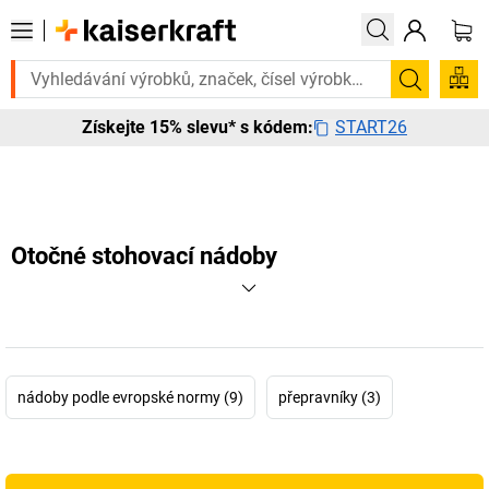
třebujete to urgentně? Vybrané bestsellery doručíme do 72 hodin. Pro
Hledání
START26
Získejte 15% slevu* s kódem:
Otočné stohovací nádoby
nádoby podle evropské normy (9)
přepravníky (3)