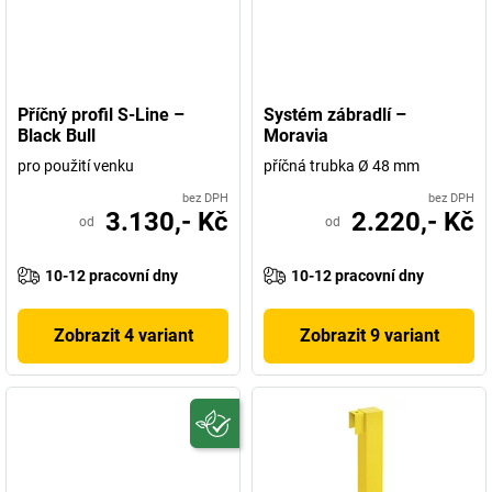
Příčný profil S-Line –
Systém zábradlí –
Black Bull
Moravia
pro použití venku
příčná trubka Ø 48 mm
bez DPH
bez DPH
3.130,- Kč
2.220,- Kč
od
od
10-12 pracovní dny
10-12 pracovní dny
Zobrazit 4 variant
Zobrazit 9 variant