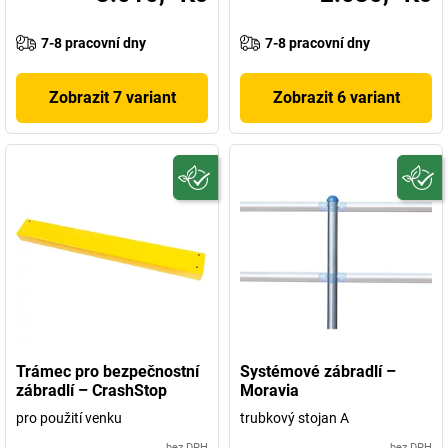
7-8 pracovní dny
7-8 pracovní dny
Zobrazit 7 variant
Zobrazit 6 variant
Trámec pro bezpečnostní
Systémové zábradlí –
zábradlí – CrashStop
Moravia
pro použití venku
trubkový stojan A
bez DPH
bez DPH