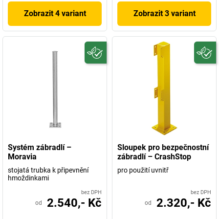
Zobrazit 4 variant
Zobrazit 3 variant
Systém zábradlí –
Sloupek pro bezpečnostní
Moravia
zábradlí – CrashStop
stojatá trubka k připevnění
pro použití uvnitř
hmoždinkami
bez DPH
bez DPH
2.540,- Kč
2.320,- Kč
od
od