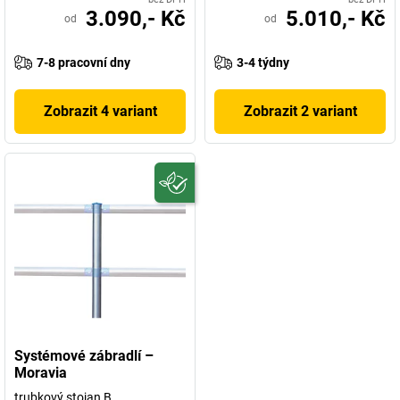
3.090,- Kč
5.010,- Kč
od
od
7-8 pracovní dny
3-4 týdny
Zobrazit 4 variant
Zobrazit 2 variant
Systémové zábradlí –
Moravia
trubkový stojan B