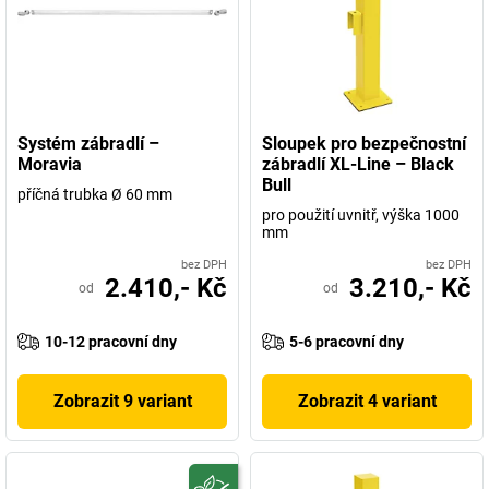
Systém zábradlí –
Sloupek pro bezpečnostní
Moravia
zábradlí XL-Line – Black
Bull
příčná trubka Ø 60 mm
pro použití uvnitř, výška 1000
mm
bez DPH
bez DPH
2.410,- Kč
3.210,- Kč
od
od
10-12 pracovní dny
5-6 pracovní dny
Zobrazit 9 variant
Zobrazit 4 variant