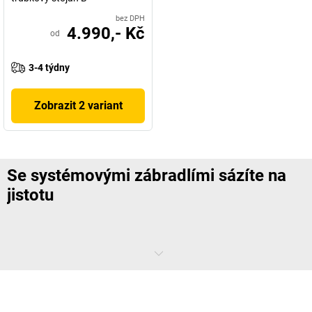
bez DPH
4.990,- Kč
od
3-4 týdny
Zobrazit 2 variant
Se systémovými zábradlími sázíte na
jistotu
Převedení opatrnosti do praxe je nutné všude, kde lidé pracují,
pohybují se nebo se zdržují: Bezpečnost je vždy na prvním místě! Aby
nedocházelo ke škodním událostem, musí být i v průmyslu a obchodu
speciálně zajištěny nebezpečné oblasti. Profesní sdružení a
pojišťovny v bezpečnostním předpisu „Základy prevence'' (předpis