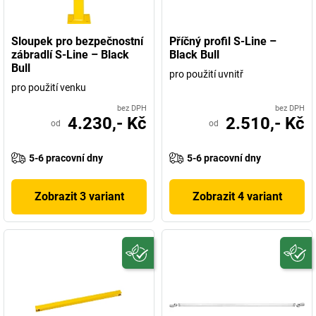
Sloupek pro bezpečnostní
Příčný profil S-Line –
zábradlí S-Line – Black
Black Bull
Bull
pro použití uvnitř
pro použití venku
bez DPH
bez DPH
4.230,- Kč
2.510,- Kč
od
od
5-6 pracovní dny
5-6 pracovní dny
Zobrazit 3 variant
Zobrazit 4 variant