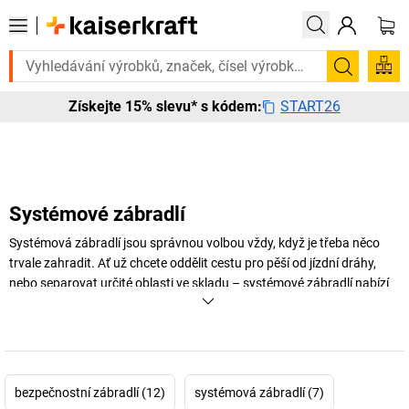
te to urgentně? Vybrané bestsellery doručíme do 72 hodin. Prohlédnět
Hledání
START26
Získejte 15% slevu* s kódem:
Systémové zábradlí
Systémová zábradlí jsou správnou volbou vždy, když je třeba něco
trvale zahradit. Ať už chcete oddělit cestu pro pěší od jízdní dráhy,
nebo separovat určité oblasti ve skladu – systémové zábradlí nabízí
všestranné využití.
+
Zobrazit více
bezpečnostní zábradlí (12)
systémová zábradlí (7)