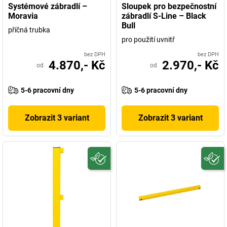
Systémové zábradlí –
Sloupek pro bezpečnostní
Moravia
zábradlí S-Line – Black
Bull
příčná trubka
pro použití uvnitř
bez DPH
bez DPH
4.870,- Kč
2.970,- Kč
od
od
5-6 pracovní dny
5-6 pracovní dny
Zobrazit 3 variant
Zobrazit 3 variant