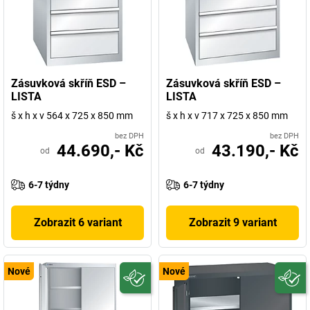
Zásuvková skříň ESD –
Zásuvková skříň ESD –
LISTA
LISTA
š x h x v 564 x 725 x 850 mm
š x h x v 717 x 725 x 850 mm
bez DPH
bez DPH
44.690,- Kč
43.190,- Kč
od
od
6-7 týdny
6-7 týdny
Zobrazit 6 variant
Zobrazit 9 variant
Nové
Nové