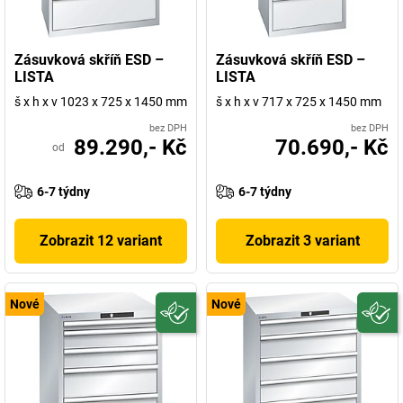
Zásuvková skříň ESD –
Zásuvková skříň ESD –
LISTA
LISTA
š x h x v 1023 x 725 x 1450 mm
š x h x v 717 x 725 x 1450 mm
bez DPH
bez DPH
89.290,- Kč
70.690,- Kč
od
6-7 týdny
6-7 týdny
Zobrazit 12 variant
Zobrazit 3 variant
Nové
Nové