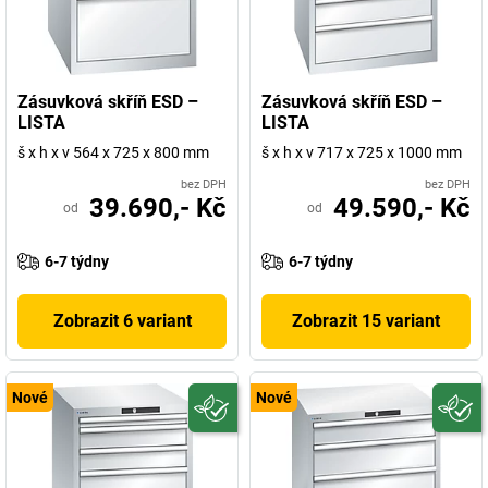
Zásuvková skříň ESD –
Zásuvková skříň ESD –
LISTA
LISTA
š x h x v 564 x 725 x 800 mm
š x h x v 717 x 725 x 1000 mm
bez DPH
bez DPH
39.690,- Kč
49.590,- Kč
od
od
6-7 týdny
6-7 týdny
Zobrazit 6 variant
Zobrazit 15 variant
Nové
Nové