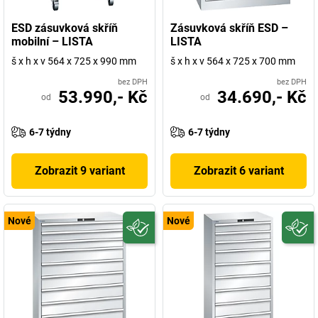
ESD zásuvková skříň
Zásuvková skříň ESD –
mobilní – LISTA
LISTA
š x h x v 564 x 725 x 990 mm
š x h x v 564 x 725 x 700 mm
bez DPH
bez DPH
53.990,- Kč
34.690,- Kč
od
od
6-7 týdny
6-7 týdny
Zobrazit 9 variant
Zobrazit 6 variant
Nové
Nové