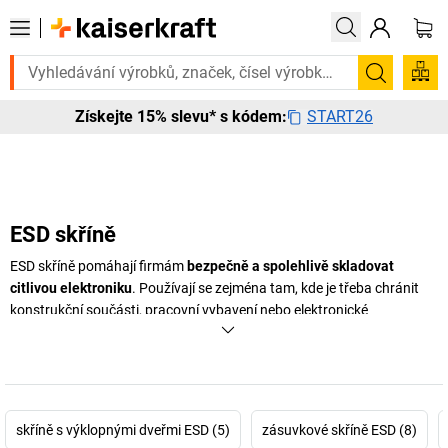
Potřebujete to urgentně? Vybrané bestsellery doručíme do 72
Hledání
START26
Získejte 15% slevu* s kódem:
ESD skříně
ESD skříně pomáhají firmám
bezpečně a spolehlivě skladovat
citlivou elektroniku
. Používají se zejména tam, kde je třeba chránit
konstrukční součásti, pracovní vybavení nebo elektronické
komponenty před elektrostatickým výbojem a znečištěním všeho
druhu. Namísto otevřeného nebo nechráněného skladování citlivých
materiálů
nabízejí ESD skříně vhodné řešení pro prostory s ESD
ochranou
ve výrobě, montáži, v laboratořích a skladech. To
usnadňuje bezpečnou distribuci skladovaného zboží a pomáhá
skříně s výklopnými dveřmi ESD (5)
zásuvkové skříně ESD (8)
udržovat pořádek na pracovištích.