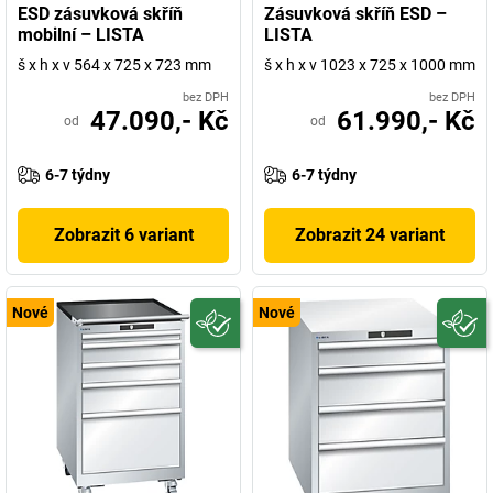
ESD zásuvková skříň
Zásuvková skříň ESD –
mobilní – LISTA
LISTA
š x h x v 564 x 725 x 723 mm
š x h x v 1023 x 725 x 1000 mm
bez DPH
bez DPH
47.090,- Kč
61.990,- Kč
od
od
6-7 týdny
6-7 týdny
Zobrazit 6 variant
Zobrazit 24 variant
Nové
Nové