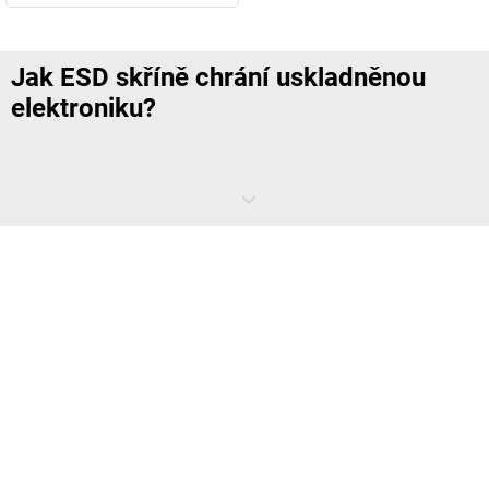
Jak ESD skříně chrání uskladněnou
elektroniku?
ESD skříně chrání uskladněnou elektroniku tím, že umožňují
vhodné
skladování
v
pracovním prostředí s ESD ochranou
.
Citlivé
konstrukční součásti, komponenty a pracovní zařízení
nejsou
skladovány nechráněné, nýbrž ve
skříni navržené speciálně pro
tento účel
. Tím se snižuje riziko nekontrolovaného působení
elektrostatických výbojů na citlivý obsah. Uzavřená provedení navíc
poskytují ochranu před všemi typy znečištění, jako jsou prach,
částečky nečistot nebo oděr, jež se při otevřeném skladování
materiálů snadno objeví. To je
důležité zejména pro firmy, kde se
pravidelně distribuuje, kontroluje nebo zpracovává elektronika.