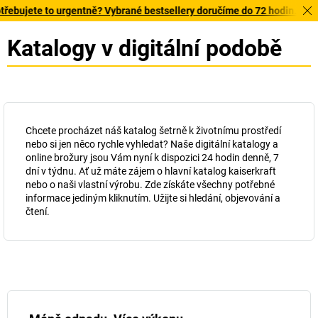
e to urgentně? Vybrané bestsellery doručíme do 72 hodin. Prohlédněte
Katalogy v digitální podobě
Chcete procházet náš katalog šetrně k životnímu prostředí
nebo si jen něco rychle vyhledat? Naše digitální katalogy a
online brožury jsou Vám nyní k dispozici 24 hodin denně, 7
dní v týdnu. Ať už máte zájem o hlavní katalog
kaiserkraft
nebo o naši vlastní výrobu. Zde získáte všechny potřebné
informace jediným kliknutím. Užijte si hledání, objevování a
čtení.