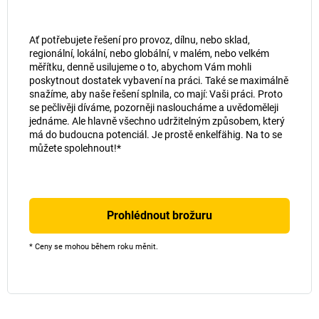
Ať potřebujete řešení pro provoz, dílnu, nebo sklad,
regionální, lokální, nebo globální, v malém, nebo velkém
měřítku, denně usilujeme o to, abychom Vám mohli
poskytnout dostatek vybavení na práci. Také se maximálně
snažíme, aby naše řešení splnila, co mají: Vaši práci. Proto
se pečlivěji díváme, pozorněji nasloucháme a uvědoměleji
jednáme. Ale hlavně všechno udržitelným způsobem, který
má do budoucna potenciál. Je prostě enkelfähig. Na to se
můžete spolehnout!*
Prohlédnout brožuru
* Ceny se mohou během roku měnit.