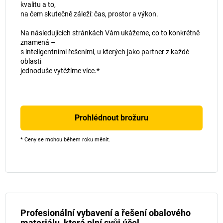
kvalitu a to,
na čem skutečně záleží: čas, prostor a výkon.
Na následujících stránkách Vám ukážeme, co to konkrétně
znamená –
s inteligentními řešeními, u kterých jako partner z každé
oblasti
jednoduše vytěžíme více.*
Prohlédnout brožuru
* Ceny se mohou během roku měnit.
Profesionální vybavení a řešení obalového
materiálu, která plní svůj účel.