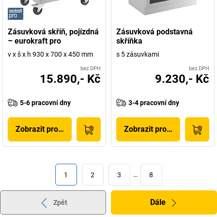
Zásuvková skříň, pojízdná
Zásuvková podstavná
– eurokraft pro
skříňka
v x š x h 930 x 700 x 450 mm
s 5 zásuvkami
bez DPH
bez DPH
15.890,- Kč
9.230,- Kč
5-6 pracovní dny
3-4 pracovní dny
Zobrazit produkt
Zobrazit produkt
1
2
3
…
8
Dále
Zpět