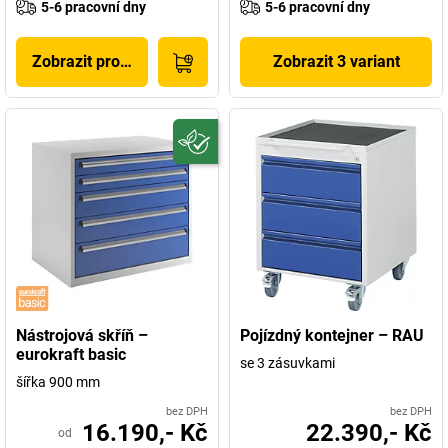
5-6 pracovní dny
5-6 pracovní dny
Zobrazit produkt
Zobrazit 3 variant
Nástrojová skříň –
Pojízdný kontejner – RAU
eurokraft basic
se 3 zásuvkami
šířka 900 mm
bez DPH
bez DPH
16.190,- Kč
22.390,- Kč
od