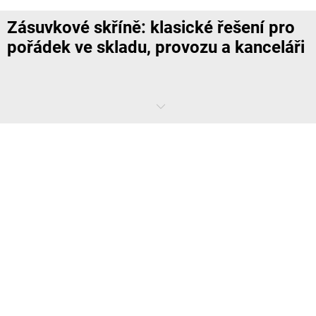
Zásuvkové skříně: klasické řešení pro
pořádek ve skladu, provozu a kanceláři
Dobře zorganizované a uklizené pracoviště lze zařídit rychle.
Zásuvkové skříně jsou zde skutečně klasikou, která se používá v
každé oblasti provozu. Díky promyšlenému příslušenství a moderním
funkcím nabízejí dokonalý předpoklad pro plynulý průběh prací.
Kde se zásuvkové skříně v provozu
používají?
Zásuvkové skříně obdržíte v nejrůznějších provedeních pro dílnu,
sklad nebo kancelář. V kanceláři se používají stylové verze ve
formátech DIN, ve kterých můžete uskladnit zásobu papírů pro