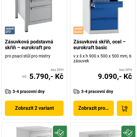
Zásuvková podstavná
Zásuvková skříň, ocel –
skříň – eurokraft pro
eurokraft basic
pro psací stůl pro mistry
v x š x h 900 x 500 x 500 mm, 6
zásuvek
bez DPH
bez DPH
5.790,- Kč
9.090,- Kč
od
3-4 pracovní dny
3-4 pracovní dny
Zobrazit 2 variant
Zobrazit produkt