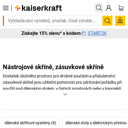
to urgentně? Vybrané bestsellery doručíme do 72 hodin. Prohlédněte s
Hledání
START26
Získejte 15% slevu* s kódem:
Nástrojové skříně, zásuvkové skříně
Dostatek úložného prostoru pro drobné součásti a příslušenství:
zásuvkové skříně jsou užiteční pomocníci pro udržování pořádku při
použití pod dílenským stolem, v čistých prostorách nebo v kanceláři.
Vybírejte mezi velkými, malými, úzkými nebo širokými modely a také
mezi zásuvkovými skříněmi s uzamykacím systémem nebo zajištěním
jednotlivých zásuvek. Objevte velký výběr v e-shopu
kaiserkraft
.
+
Zobrazit více
dílenské skříňové systémy (8)
dílenské stoly s elektrickým přesta