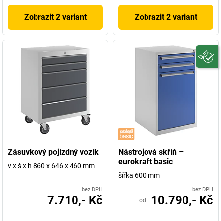
Zobrazit 2 variant
Zobrazit 2 variant
Zásuvkový pojízdný vozík
Nástrojová skříň –
eurokraft basic
v x š x h 860 x 646 x 460 mm
šířka 600 mm
bez DPH
bez DPH
7.710,- Kč
10.790,- Kč
od