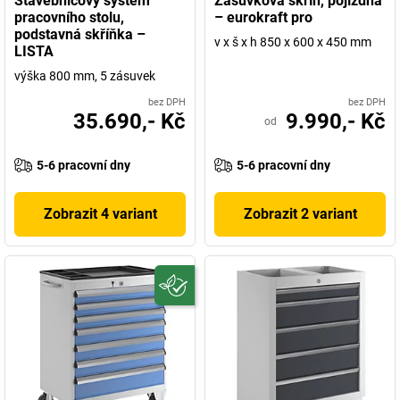
Stavebnicový systém
Zásuvková skříň, pojízdná
pracovního stolu,
– eurokraft pro
podstavná skříňka –
v x š x h 850 x 600 x 450 mm
LISTA
výška 800 mm, 5 zásuvek
bez DPH
bez DPH
35.690,- Kč
9.990,- Kč
od
5-6 pracovní dny
5-6 pracovní dny
Zobrazit 4 variant
Zobrazit 2 variant