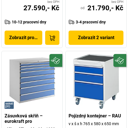
bez DPH
bez DPH
27.590,- Kč
21.790,- Kč
od
10-12 pracovní dny
3-4 pracovní dny
Zobrazit produkt
Zobrazit 2 variant
Zásuvková skříň –
Pojízdný kontejner – RAU
eurokraft pro
v x š x h 765 x 580 x 650 mm