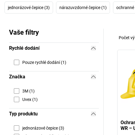
jednorázové čepice (3)
nárazuvzdorné čepice (1)
ochranné p
Vaše filtry
Počet vý
Rychlé dodání
Pouze rychlé dodání (1)
Značka
3M (1)
Uvex (1)
Typ produktu
Ochran
WR – 
jednorázové čepice (3)