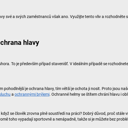
lavy své a svých zaměstnanců však ano. Využijte tento vliv a rozhodněte 
ochrana hlavy
ora. To je především případ stavenišť. V ideálním případě se rozhodnete 
ím pohodlnější je ochrana hlavy, tím větší je ochota ji nosit. Proto jsou 
sluchu
a
ochrannými brýlemi
. Ochranné helmy se štítem chrání hlavu i ob
když se člověk zrovna plně soustředí na práci? Dobrý důvod, proč stále víc
mě toho vypadají sportovně a nenápadně, takže si je můžete bez problém