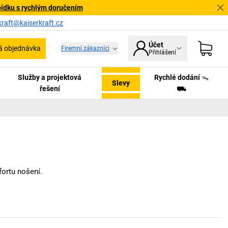
bídku s rychlým doručením
kraft@kaiserkraft.cz
Účet
á objednávka
Firemní zákazníci
Přihlášení
Služby a projektová
Rychlé dodání ᯓ
Slevy
řešení
⛟
fortu nošení.