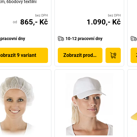
m, 6bodový textilní
bez DPH
bez DPH
865,- Kč
1.090,- Kč
od
 pracovní dny
10-12 pracovní dny
obrazit 9 variant
Zobrazit produkt