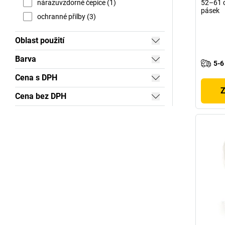
nárazuvzdorné čepice (1)
52–61 c
pásek
ochranné přilby (3)
Oblast použití
Barva
5-6
Cena s DPH
Z
Cena bez DPH