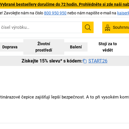
 Vybrané bestsellery doručíme do 72 hodin. Prohlédněte si zde naši na
 Zavolejte nám na číslo
800 950 950
nebo nám napište e-mail na
kaiser
Souhrnn
Hledání
Životní
Stojí za to
Doprava
Balení
prostředí
vědět
START26
Získejte 15% slevu* s kódem:
tinárazové čepice zajišťují lepší bezpečnost. A to při vysokém kom