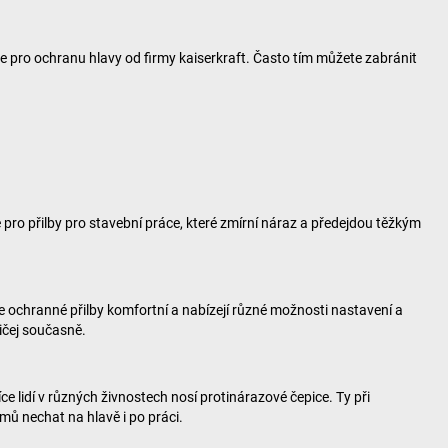
se pro ochranu hlavy od firmy
kaiserkraft
. Často tím můžete zabránit
pro přilby pro stavební práce, které zmírní náraz a předejdou těžkým
naše ochranné přilby komfortní a nabízejí různé možnosti nastavení a
ličej současně.
e lidí v různých živnostech nosí protinárazové čepice. Ty při
ů nechat na hlavě i po práci.