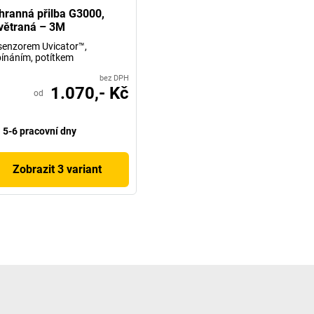
hranná přilba G3000,
větraná – 3M
senzorem Uvicator™,
ínáním, potítkem
bez DPH
1.070,- Kč
od
5-6 pracovní dny
Zobrazit 3 variant