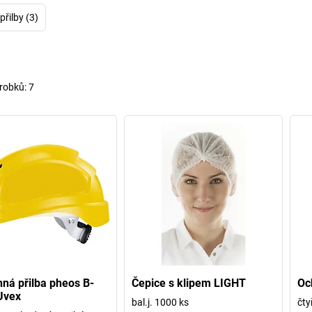
řilby (3)
robků:
7
ná přilba pheos B-
Čepice s klipem LIGHT
Oc
Uvex
bal.j. 1000 ks
čty