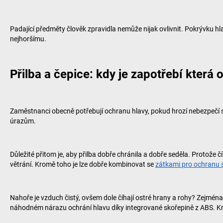
Padající předměty člověk zpravidla nemůže nijak ovlivnit. Pokrývku h
nejhoršímu.
Přilba a čepice: kdy je zapotřebí která 
Zaměstnanci obecně potřebují ochranu hlavy, pokud hrozí nebezpečí sh
úrazům.
Důležité přitom je, aby přilba dobře chránila a dobře seděla. Protože č
větrání. Kromě toho je lze dobře kombinovat se
zátkami pro ochranu 
Nahoře je vzduch čistý, ovšem dole číhají ostré hrany a rohy? Zejména 
náhodném nárazu ochrání hlavu díky integrované skořepině z ABS. Kro