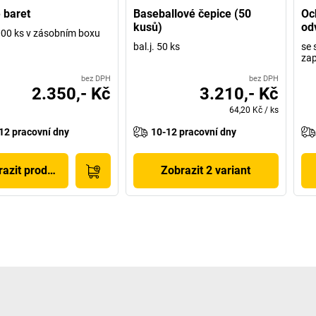
 baret
Baseballové čepice (50
Oc
kusů)
od
1000 ks v zásobním boxu
bal.j. 50 ks
se 
zap
bez DPH
bez DPH
2.350,- Kč
3.210,- Kč
64,20 Kč
/
ks
12 pracovní dny
10-12 pracovní dny
azit produkt
Zobrazit 2 variant