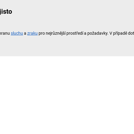
jisto
chranu
sluchu
a
zraku
pro nejrůznější prostředí a požadavky. V případě do