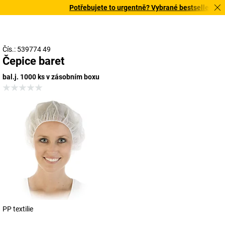
Potřebujete to urgentně? Vybrané bestsellery doru
Čís.: 539774 49
Čepice baret
bal.j. 1000 ks v zásobním boxu
PP textilie