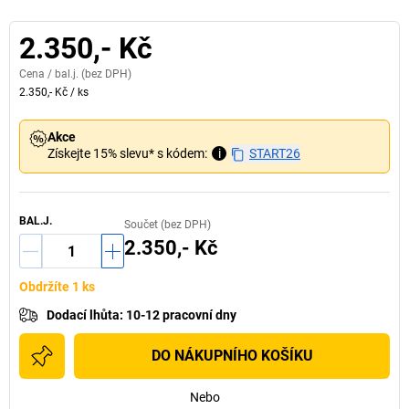
2.350,- Kč
Cena /
bal.j.
(bez DPH)
2.350,- Kč
/
ks
Akce
Získejte 15% slevu* s kódem:
i
START26
BAL.J.
Součet (bez DPH)
2.350,- Kč
Obdržíte 1 ks
Dodací lhůta
:
10-12 pracovní dny
DO NÁKUPNÍHO KOŠÍKU
Nebo