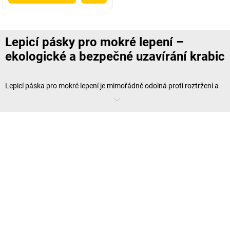
Lepicí pásky pro mokré lepení –
ekologické a bezpečné uzavírání krabic
Lepicí páska pro mokré lepení je mimořádně odolná proti roztržení a
zaručuje obzvláště pevné lepené spoje, protože lepidlo aktivované
navlhčením pásky se spojí s celým povrchem kartonu a vytvoří tak
obzvláště pevný spoj
. To znamená, že vaše odesílané zboží bude
maximálně chráněno před pokusy o manipulaci.
Díky ekologickým materiálům – páska je vyrobena z papíru a lepidlo je
rostlinného původu – lze lepicí pásku odevzdat ve sběrně starého
papíru spolu s kartonem a je tedy
100% recyklovatelná
. Lepicí pásku
pro mokré lepení můžete použít k uzavření krabic z jednovrstvého až
třívrstvého kartonu. Silné lepidlo integrované v pásce je účinné i na
zaprášeném povrchu, a proto jej lze použít i ve skladech, které nelze