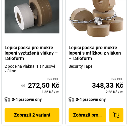
Lepicí páska pro mokré
Lepicí páska pro mokré
lepení vyztužená vlákny –
lepení s mřížkou z vláken
ratioform
– ratioform
2 podélná vlákna, 1 sinusové
Security Tape
vlákno
bez DPH
bez DPH
272,50 Kč
348,33 Kč
od
1,36 Kč
/
m
2,28 Kč
/
m
3-4 pracovní dny
3-4 pracovní dny
Zobrazit 2 variant
Zobrazit produkt