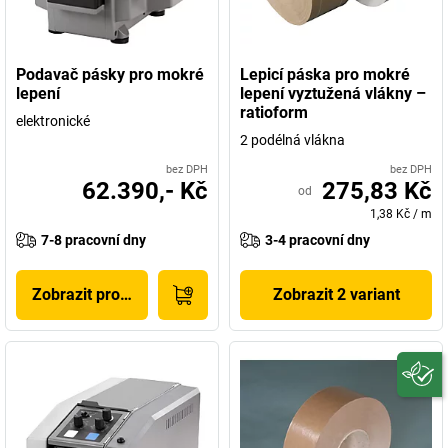
Podavač pásky pro mokré
Lepicí páska pro mokré
lepení
lepení vyztužená vlákny –
ratioform
elektronické
2 podélná vlákna
bez DPH
bez DPH
62.390,- Kč
275,83 Kč
od
1,38 Kč
/
m
7-8 pracovní dny
3-4 pracovní dny
Zobrazit produkt
Zobrazit 2 variant