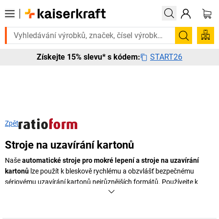
otřebujete to urgentně? Vybrané bestsellery doručíme do 72 hodin. Pr
Hledání
START26
Získejte 15% slevu* s kódem:
Zpět
Stroje na uzavírání kartonů
Naše
automatické stroje pro mokré lepení a stroje na uzavírání
kartonů
lze použít k bleskově rychlému a obzvlášť bezpečnému
sériovému uzavírání kartonů nejrůznějších formátů. Používejte k
tomu ekologické stroje a papírové pásky pro mokré lepení od
společnosti
kaiserkraft
.