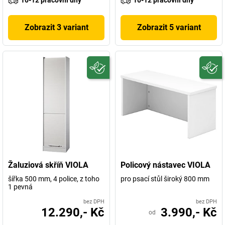
10-12 pracovní dny
10-12 pracovní dny
Zobrazit 3 variant
Zobrazit 5 variant
Žaluziová skříň VIOLA
Policový nástavec VIOLA
šířka 500 mm, 4 police, z toho
pro psací stůl široký 800 mm
1 pevná
bez DPH
bez DPH
12.290,- Kč
3.990,- Kč
od