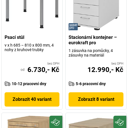
Psací stůl
Stacionární kontejner –
eurokraft pro
v x h 685 – 810 x 800 mm, 4
nohy z kruhové trubky
1 zásuvka na pomůcky, 4
zásuvky na materiál
bez DPH
bez DPH
6.730,- Kč
12.990,- Kč
od
10-12 pracovní dny
5-6 pracovní dny
Zobrazit 40 variant
Zobrazit 8 variant