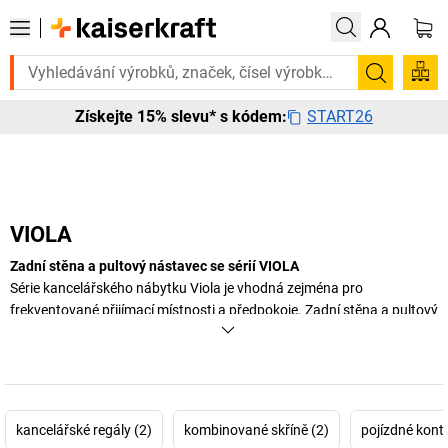
Potřebujete to urgentně? Vybrané bestsellery doručíme do 72 hodi
Hledání
START26
Získejte 15% slevu* s kódem:
VIOLA
Zadní stěna a pultový nástavec se sérií VIOLA
Série kancelářského nábytku Viola je vhodná zejména pro
frekventované přijímací místnosti a předpokoje. Zadní stěna a pultový
nástavec nabízejí soukromí a nerušený celkový dojem.
+
Zobrazit více
kancelářské regály (2)
kombinované skříně (2)
pojízdné konte