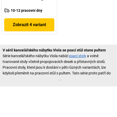
10-12 pracovní dny
Zobrazit 4 variant
V sérii kancelářského nábytku Viola se psací stůl stane pultem
Série kancelářského nábytku Viola nabízí
psací stoly
a volně
tvarované stoly včetně propojovacích desek a přístavných stolů.
Pracovní stoly, které jsou k dostání v pěti různých variantách, lze
kdykoli přeměnit na pracovní stůl s pultem. Tato série proto patří do
naší skupiny VARIETY, která znamená rozmanitost a
kombinovatelnost. Pro každý rozměr stolu je tedy v sérii
kancelářského nábytku Viola nabízena vhodná zadní stěna psacího
stolu a vhodný pultový nástavec. Takovéto pulty s psacím stolem lze
doporučit především pro vstupní prostory s vysokou frekvencí
zákazníků. Lékařské ordinace, kanceláře, úřady a firmy s
poradenstvím pro zákazníky na místě proto mohou využít výhod série