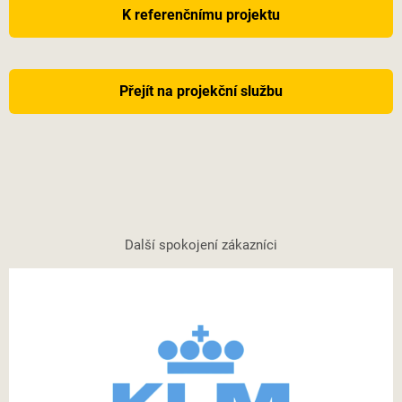
K referenčnímu projektu
Přejít na projekční službu
Další spokojení zákazníci