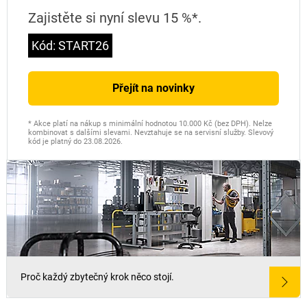
Zajistěte si nyní slevu 15 %*.
Kód: START26
Přejít na novinky
* Akce platí na nákup s minimální hodnotou 10.000 Kč (bez DPH). Nelze
kombinovat s dalšími slevami. Nevztahuje se na servisní služby. Slevový
kód je platný do 23.08.2026.
Proč každý zbytečný krok něco stojí.