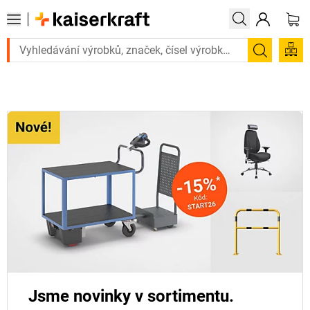
 urgentně? Vybrané bestsellery doručíme do 72 hodin. Prohlédněte si 
Hledání
Jsme novinky v sortimentu.