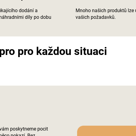
kajícího dodání a
Mnoho našich produktů lze 
náhradními díly po dobu
vašich požadavků.
pro pro každou situaci
.
ft vám poskytneme pocit
 něco pokazí. Bez