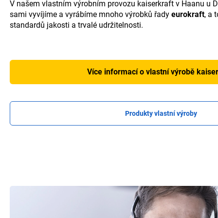
V našem vlastním výrobním provozu
kaiserkraft
v Haanu u Dü
sami vyvíjíme a vyrábíme mnoho výrobků řady
eurokraft
, a 
standardů jakosti a trvalé udržitelnosti.
Více informací o vlastní výrobě
kaiser
Produkty vlastní výroby