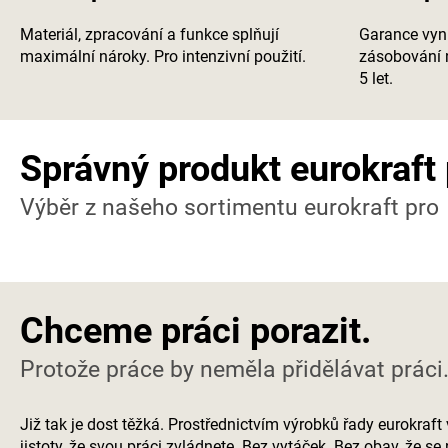
Materiál, zpracování a funkce splňují
Garance vyni
maximální nároky. Pro intenzivní použití.
zásobování 
5 let.
Správný produkt eurokraft 
Výběr z našeho sortimentu eurokraft pro
Chceme práci porazit.
Protože práce by neměla přidělávat práci
Již tak je dost těžká. Prostřednictvím výrobků řady eurokra
jistoty, že svou práci zvládnete. Bez vytáček. Bez obav, že se