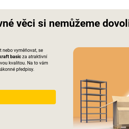
evné věci si nemůžeme dovol
at nebo vyměňovat, se
raft basic
za atraktivní
 svou kvalitou. Na to vám
zákonné předpisy.