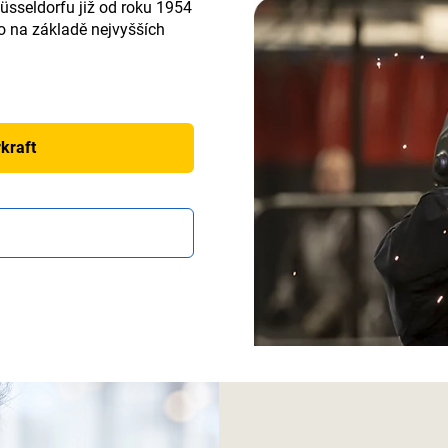
sseldorfu již od roku 1954
to na základě nejvyšších
kraft