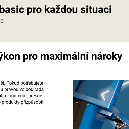
basic pro každou situaci
ic
výkon pro maximální nároky
jší. Pokud potřebujete
tou pravou volbou řada
itní materiál, přesné
 produkty přizpůsobit