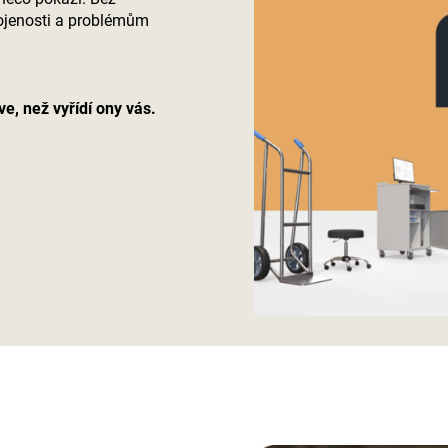
kojenosti a problémům
e, než vyřídí ony vás.