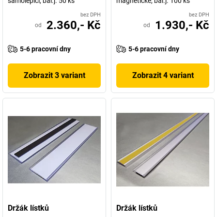
samolepicí, bal.j. 50 ks
magnetické, bal.j. 100 ks
bez DPH
bez DPH
2.360,- Kč
1.930,- Kč
od
od
5-6 pracovní dny
5-6 pracovní dny
Zobrazit 3 variant
Zobrazit 4 variant
Držák lístků
Držák lístků