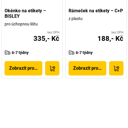
Okénko na etikety –
Rámeček na etikety – C+P
BISLEY
z plastu
pro úchopnou lištu
bez DPH
bez DPH
335,- Kč
188,- Kč
6-7 týdny
6-7 týdny
Zobrazit produkt
Zobrazit produkt