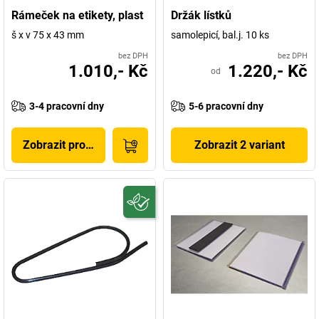
Rámeček na etikety, plast
Držák lístků
š x v 75 x 43 mm
samolepicí, bal.j. 10 ks
bez DPH
bez DPH
1.010,- Kč
1.220,- Kč
od
3-4 pracovní dny
5-6 pracovní dny
Zobrazit produkt
Zobrazit 2 variant