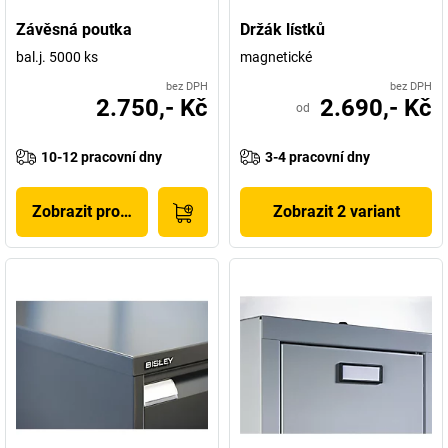
Závěsná poutka
Držák lístků
bal.j. 5000 ks
magnetické
bez DPH
bez DPH
2.750,- Kč
2.690,- Kč
od
10-12 pracovní dny
3-4 pracovní dny
Zobrazit produkt
Zobrazit 2 variant