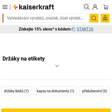
Potřebujete to urgentně? Vybrané bestsellery doručíme do 72
Hledání
START26
Získejte 15% slevu* s kódem:
Držáky na etikety
držáky lístků (7)
kapsy na dokumenty (1)
příslušenství (3)