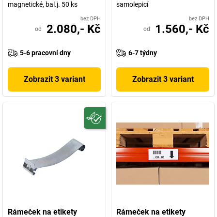
magnetické, bal.j. 50 ks
samolepicí
bez DPH
bez DPH
2.080,- Kč
1.560,- Kč
od
od
5-6 pracovní dny
6-7 týdny
Zobrazit 3 variant
Zobrazit 3 variant
Rámeček na etikety
Rámeček na etikety