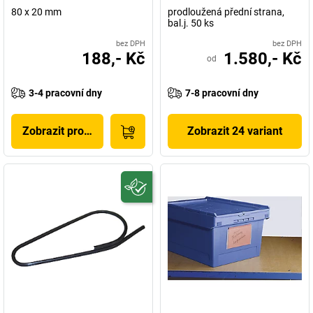
80 x 20 mm
prodloužená přední strana,
bal.j. 50 ks
bez DPH
bez DPH
188,- Kč
1.580,- Kč
od
3-4 pracovní dny
7-8 pracovní dny
Zobrazit produkt
Zobrazit 24 variant