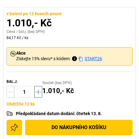
v balení po 12 kusech pouze
1.010,- Kč
Cena /
bal.j.
(bez DPH)
84,17 Kč
/
ks
Akce
Získejte 15% slevu* s kódem:
i
START26
BAL.J.
Součet (bez DPH)
1.010,- Kč
Obdržíte 12 ks
Předpokládané datum dodání
:
čtvrtek 13. 8.
DO NÁKUPNÍHO KOŠÍKU