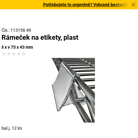
Potřebujete to urgentně? Vybrané bestsellery doru
Čís.: 113156 49
Rámeček na etikety, plast
š x v 75 x 43 mm
bal.j. 12 ks