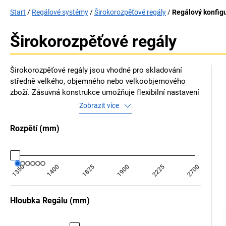
Start
Regálové systémy
Širokorozpěťové regály
Regálový konfig
Širokorozpěťové regály
Širokorozpěťové regály jsou vhodné pro skladování
středně velkého, objemného nebo velkoobjemového
zboží. Zásuvná konstrukce umožňuje flexibilní nastavení
a efektivní využití prostoru. Přesvědčují vysokou
Zobrazit více
nosností a stabilitou a jsou vhodné pro sklady, prodejny
nábytku a sklady autodílů.
Rozpětí
(
mm
)
1350
1400
1825
1900
2225
2700
Hloubka Regálu
(
mm
)