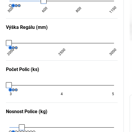
1100
500
600
800
Výška Regálu
(
mm
)
2000
2500
3000
Počet Polic
(
ks
)
3
4
5
Nosnost Police
(
kg
)