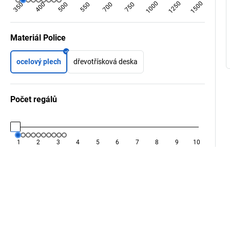
1000
1250
1500
350
400
500
550
700
750
Materiál Police
ocelový plech
dřevotřísková deska
Počet regálů
1
2
3
4
5
6
7
8
9
10