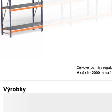
Celkové rozměry regálu
V x š x h
-
2000 mm x 
Výrobky