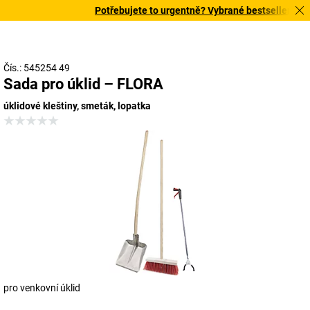
Potřebujete to urgentně? Vybrané bestsellery doru
Čís.: 545254 49
Sada pro úklid – FLORA
úklidové kleštiny, smeták, lopatka
pro venkovní úklid