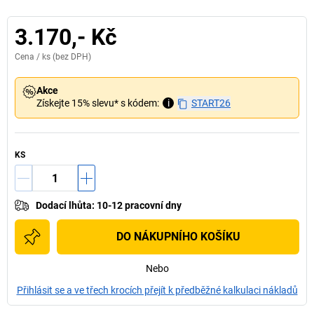
3.170,- Kč
Cena /
ks
(bez DPH)
Akce
Získejte 15% slevu* s kódem:
i
START26
KS
Dodací lhůta
:
10-12 pracovní dny
DO NÁKUPNÍHO KOŠÍKU
Nebo
Přihlásit se a ve třech krocích přejít k předběžné kalkulaci nákladů