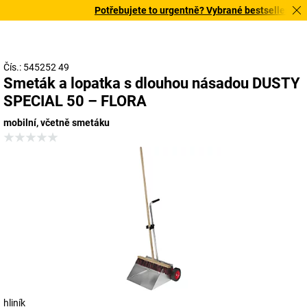
Potřebujete to urgentně? Vybrané bestsellery doru
Čís.: 545252 49
Smeták a lopatka s dlouhou násadou DUSTY
SPECIAL 50 – FLORA
mobilní, včetně smetáku
hliník