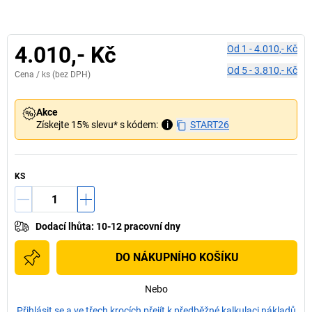
4.010,- Kč
Od
1
-
4.010,- Kč
Od
5
-
3.810,- Kč
Cena /
ks
(bez DPH)
Akce
Získejte 15% slevu* s kódem:
i
START26
KS
Dodací lhůta
:
10-12 pracovní dny
DO NÁKUPNÍHO KOŠÍKU
Nebo
Přihlásit se a ve třech krocích přejít k předběžné kalkulaci nákladů