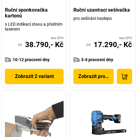
Ruční sponkovačka
Ruční uzavírací sešívačka
kartonů
pro sešívání naslepo
s LED indikací stavu a předním
laserem
bez DPH
bez DPH
38.790,- Kč
17.290,- Kč
od
od
10-12 pracovní dny
3-4 pracovní dny
Zobrazit 2 variant
Zobrazit produkt