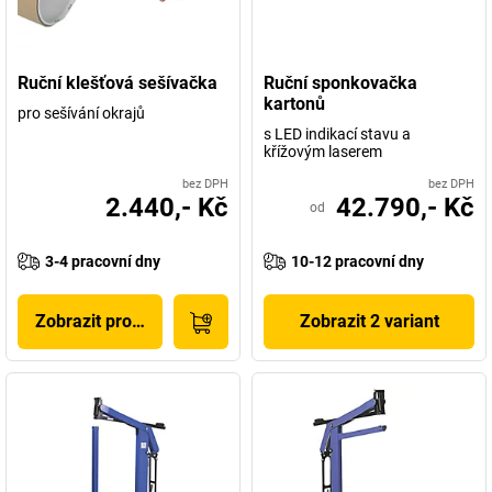
Ruční klešťová sešívačka
Ruční sponkovačka
kartonů
pro sešívání okrajů
s LED indikací stavu a
křížovým laserem
bez DPH
bez DPH
2.440,- Kč
42.790,- Kč
od
3-4 pracovní dny
10-12 pracovní dny
Zobrazit produkt
Zobrazit 2 variant