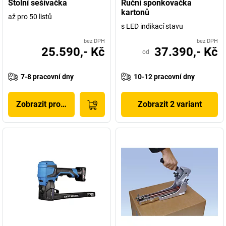
Stolní sešívačka
Ruční sponkovačka
kartonů
až pro 50 listů
s LED indikací stavu
bez DPH
bez DPH
25.590,- Kč
37.390,- Kč
od
7-8 pracovní dny
10-12 pracovní dny
Zobrazit produkt
Zobrazit 2 variant