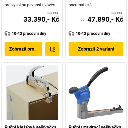
pro vysokou pevnost uzávěru
pneumatická
bez DPH
bez DPH
33.390,- Kč
47.890,- Kč
od
10-12 pracovní dny
10-12 pracovní dny
Zobrazit produkt
Zobrazit 2 variant
Ruční klešťová sešívačka
Ruční uzavírací sešívačka