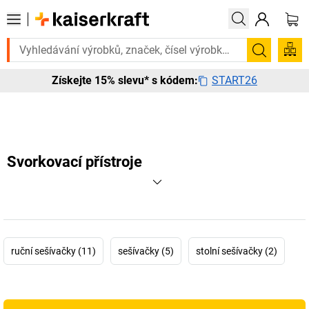
jete to urgentně? Vybrané bestsellery doručíme do 72 hodin. Prohlédn
Hledání
START26
Získejte 15% slevu* s kódem:
Svorkovací přístroje
ruční sešívačky (11)
sešívačky (5)
stolní sešívačky (2)