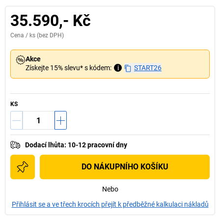
35.590,- Kč
Cena /
ks
(bez DPH)
Akce
Získejte 15% slevu* s kódem:
i
START26
KS
Dodací lhůta
:
10-12 pracovní dny
DO NÁKUPNÍHO KOŠÍKU
Nebo
Přihlásit se a ve třech krocích přejít k předběžné kalkulaci nákladů