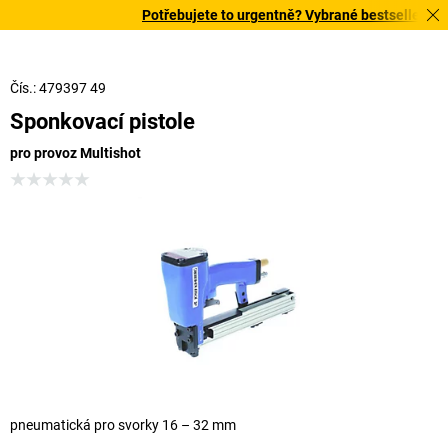
Potřebujete to urgentně? Vybrané bestsellery doru
Čís.: 479397 49
Sponkovací pistole
pro provoz Multishot
pneumatická pro svorky 16 – 32 mm