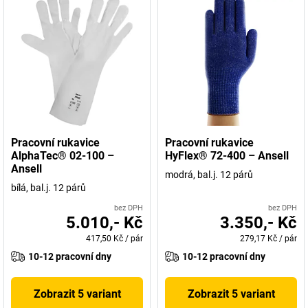
Pracovní rukavice
Pracovní rukavice
AlphaTec® 02-100 –
HyFlex® 72-400 – Ansell
Ansell
modrá, bal.j. 12 párů
bílá, bal.j. 12 párů
bez DPH
bez DPH
5.010,- Kč
3.350,- Kč
417,50 Kč
/
pár
279,17 Kč
/
pár
10-12 pracovní dny
10-12 pracovní dny
Zobrazit 5 variant
Zobrazit 5 variant