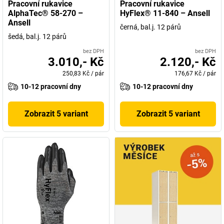
Pracovní rukavice
Pracovní rukavice
AlphaTec® 58-270 –
HyFlex® 11-840 – Ansell
Ansell
černá, bal.j. 12 párů
šedá, bal.j. 12 párů
bez DPH
bez DPH
3.010,- Kč
2.120,- Kč
250,83 Kč
/
pár
176,67 Kč
/
pár
10-12 pracovní dny
10-12 pracovní dny
Zobrazit 5 variant
Zobrazit 5 variant