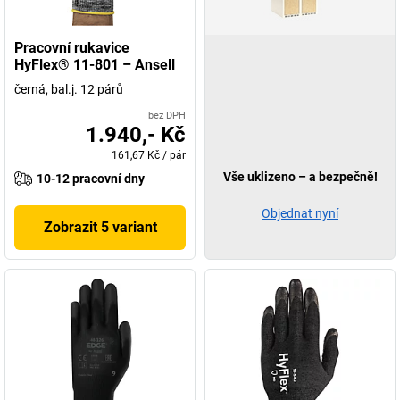
Pracovní rukavice
HyFlex® 11-801 – Ansell
černá, bal.j. 12 párů
bez DPH
1.940,- Kč
161,67 Kč
/
pár
Vše uklizeno – a bezpečně!
10-12 pracovní dny
Objednat nyní
Zobrazit 5 variant