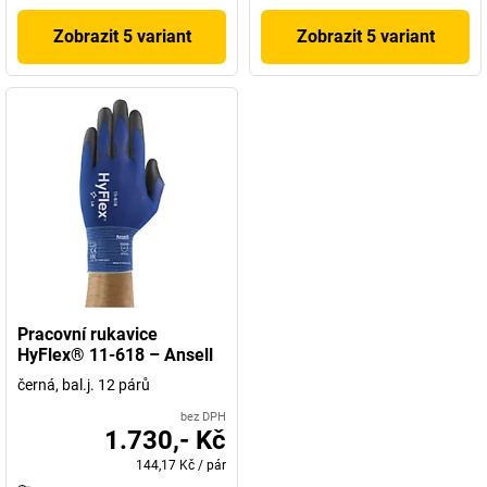
Zobrazit 5 variant
Zobrazit 5 variant
Pracovní rukavice
HyFlex® 11-618 – Ansell
černá, bal.j. 12 párů
bez DPH
1.730,- Kč
144,17 Kč
/
pár