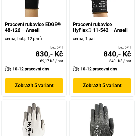
Pracovní rukavice EDGE®
Pracovní rukavice
48-126 – Ansell
HyFlex® 11-542 – Ansell
černá, bal.j. 12 párů
černá, 1 pár
bez DPH
bez DPH
830,- Kč
840,- Kč
69,17 Kč
/
pár
840,- Kč
/
pár
10-12 pracovní dny
10-12 pracovní dny
Zobrazit 5 variant
Zobrazit 5 variant