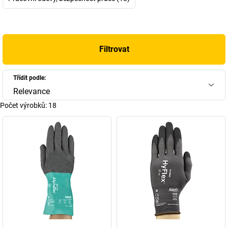
Není divu, protože jenom v průmyslu jsou pro ochranu při
mechanických pracích, při manipulaci s chemikáliemi nebo i pro
jednorázové použití zapotřebí vysoce výkonné, všestranně
Filtrovat
použitelné pracovní a ochranné rukavice, které musí být nejenom
pohodlné, ale i splňovat vysoké nároky na materiál. Právě zde se
však ukazuje profesionální přístup firmy Ansell. Společnost
Třídit podle:
s celkovým počtem 13000 zaměstnanců je aktivní ve více než
Relevance
55 zemích po celém světě. A před očima má ušlechtilý cíl: vytvořit
Počet výrobků:
18
svět, ve kterém budou mít lidé optimální ochranu proti všem
rizikům, kterým jsou denně vystaveni.