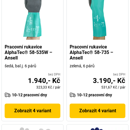
Pracovní rukavice
Pracovní rukavice
AlphaTec® 58-535W –
AlphaTec® 58-735 –
Ansell
Ansell
šedá, bal.j. 6 párů
zelená, 6 párů
bez DPH
bez DPH
1.940,- Kč
3.190,- Kč
323,33 Kč
/
pár
531,67 Kč
/
pár
10-12 pracovní dny
10-12 pracovní dny
Zobrazit 4 variant
Zobrazit 4 variant