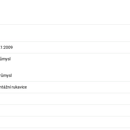
A1:2009
růmysl
průmysl
tážní rukavice