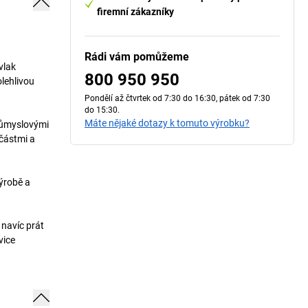
firemní zákazníky
Rádi vám pomůžeme
vlak
800 950 950
lehlivou
Pondělí až čtvrtek od 7:30 do 16:30, pátek od 7:30
do 15:30.
Máte nějaké dotazy k tomuto výrobku?
průmyslovými
částmi a
výrobě a
 navíc prát
vice