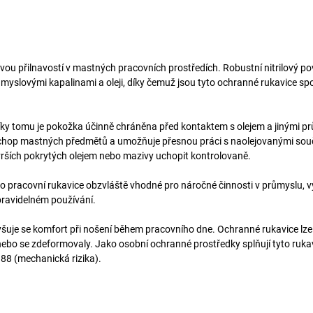
ou přilnavostí v mastných pracovních prostředích. Robustní nitrilový po
yslovými kapalinami a oleji, díky čemuž jsou tyto ochranné rukavice spo
íky tomu je pokožka účinně chráněna před kontaktem s olejem a jinými 
ý úchop mastných předmětů a umožňuje přesnou práci s naolejovanými sou
ovrších pokrytých olejem nebo mazivy uchopit kontrolovaně.
yto pracovní rukavice obzvláště vhodné pro náročné činnosti v průmyslu, 
 pravidelném používání.
šuje se komfort při nošení během pracovního dne. Ochranné rukavice lze
ly nebo se zdeformovaly. Jako osobní ochranné prostředky splňují tyto ruka
8 (mechanická rizika).