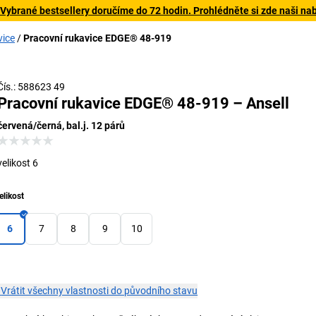
 Vybrané bestsellery doručíme do 72 hodin. Prohlédněte si zde naši na
vice
Pracovní rukavice EDGE® 48-919
Čís.: 588623 49
Pracovní rukavice EDGE® 48-919 – Ansell
červená/černá, bal.j. 12 párů
velikost 6
elikost
6
7
8
9
10
×
Vrátit všechny vlastnosti do původního stavu