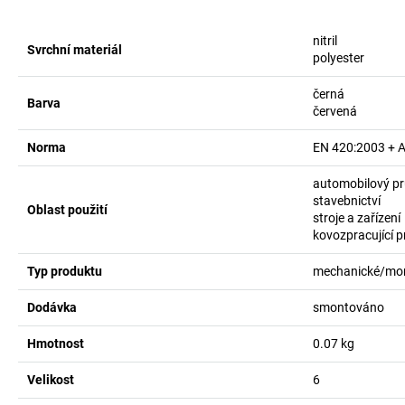
nitril
Svrchní materiál
polyester
černá
Barva
červená
Norma
EN 420:2003 + 
automobilový p
stavebnictví
Oblast použití
stroje a zařízení
kovozpracující 
Typ produktu
mechanické/mon
Dodávka
smontováno
Hmotnost
0.07
kg
Velikost
6