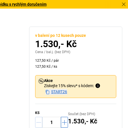
bídku s rychlým doručením
v balení po 12 kusech pouze
1.530,- Kč
Cena /
bal.j.
(bez DPH)
127,50 Kč
/
pár
127,50 Kč
/
ks
Akce
Získejte 15% slevu* s kódem:
i
START26
KS
Součet (bez DPH)
1.530,- Kč