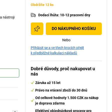
Obdržíte 12 ks
Dodací lhůta
:
10-12 pracovní dny
a nástroji
DO NÁKUPNÍHO KOŠÍKU
Nebo
Přihlásit se a ve třech krocích přejít
k předběžné kalkulaci nákladů
Dobré důvody, proč nakupovat u
nás
Záruka až 15 let
Právo na vrácení zboží do 30 dnů
Od celkové hodnoty 1.500 CZK za nákup
je doprava zdarma
Efektivní objednávkové procesy pro