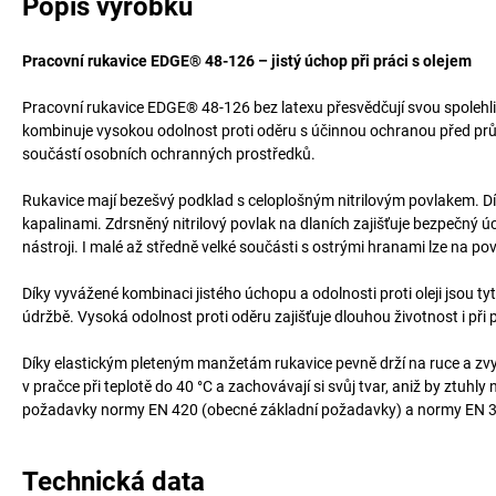
Popis výrobku
Pracovní rukavice EDGE® 48-126 – jistý úchop při práci s olejem
Pracovní rukavice EDGE® 48-126 bez latexu přesvědčují svou spolehliv
kombinuje vysokou odolnost proti oděru s účinnou ochranou před prům
součástí osobních ochranných prostředků.
Rukavice mají bezešvý podklad s celoplošným nitrilovým povlakem. D
kapalinami. Zdrsněný nitrilový povlak na dlaních zajišťuje bezpečn
nástroji. I malé až středně velké součásti s ostrými hranami lze na p
Díky vyvážené kombinaci jistého úchopu a odolnosti proti oleji jsou t
údržbě. Vysoká odolnost proti oděru zajišťuje dlouhou životnost i při
Díky elastickým pleteným manžetám rukavice pevně drží na ruce a zvy
v pračce při teplotě do 40 °C a zachovávají si svůj tvar, aniž by ztuh
požadavky normy EN 420 (obecné základní požadavky) a normy EN 38
Technická data