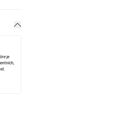
óre je
entních,
st.