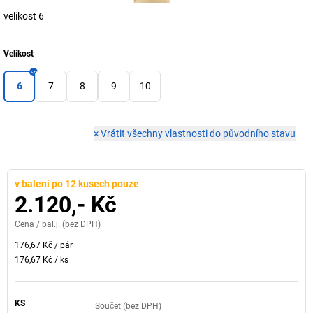
velikost 6
Velikost
6
7
8
9
10
×
Vrátit všechny vlastnosti do původního stavu
v balení po 12 kusech pouze
2.120,- Kč
Cena /
bal.j.
(bez DPH)
176,67 Kč
/
pár
176,67 Kč
/
ks
KS
Součet (bez DPH)