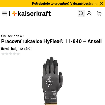
Potřebujete to urgentně? Vybrané bestsellery doru
Čís.: 588566 49
Pracovní rukavice HyFlex® 11-840 – Ansell
černá, bal.j. 12 párů