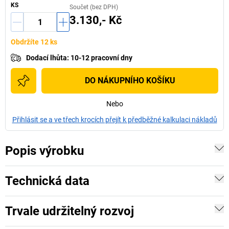
KS
Součet (bez DPH)
3.130,- Kč
Obdržíte 12 ks
Dodací lhůta
:
10-12 pracovní dny
DO NÁKUPNÍHO KOŠÍKU
Nebo
Přihlásit se a ve třech krocích přejít k předběžné kalkulaci nákladů
Popis výrobku
Technická data
Trvale udržitelný rozvoj