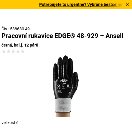
Potřebujete to urgentně? Vybrané bestsellery doruč
Čís.: 588630 49
Pracovní rukavice EDGE® 48-929 – Ansell
černá, bal.j. 12 párů
velikost 6