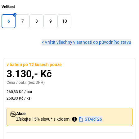
Velikost
6
7
8
9
10
×
Vrátit všechny vlastnosti do původního stavu
v balení po 12 kusech pouze
3.130,- Kč
Cena /
bal.j.
(bez DPH)
260,83 Kč
/
pár
260,83 Kč
/
ks
Akce
Získejte 15% slevu* s kódem:
i
START26