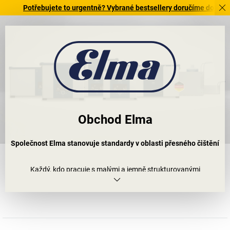
Potřebujete to urgentně? Vybrané bestsellery doručíme do 72 hodin. P
Obchod Elma
Společnost Elma stanovuje standardy v oblasti přesného čištění
Každý, kdo pracuje s malými a jemně strukturovanými
součástkami, ví, jak časově náročné je profesionální čištění. Je
dobře, že vám můžeme doporučit našeho partnera, společnost
Elma Schmiedbauer GmbH: Elma je skutečnou těžkou vahou mezi
výrobci čisticích zařízení, a proto boduje zejména v oblastech
profesionálního sterilního zboží, které potřebují lékařské ordinace,