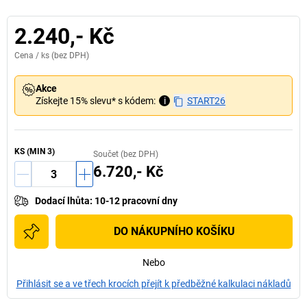
2.240,- Kč
Cena /
ks
(bez DPH)
Akce
Získejte 15% slevu* s kódem:
i
START26
KS
(MIN
3
)
Součet (bez DPH)
6.720,- Kč
Dodací lhůta
:
10-12 pracovní dny
DO NÁKUPNÍHO KOŠÍKU
Nebo
Přihlásit se a ve třech krocích přejít k předběžné kalkulaci nákladů