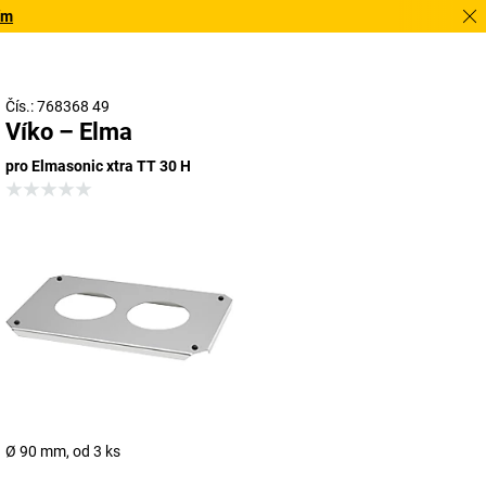
Pot
Čís.: 768368 49
Víko – Elma
pro Elmasonic xtra TT 30 H
Ø 90 mm, od 3 ks